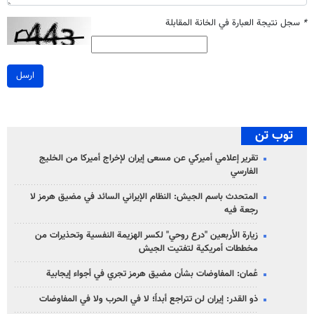
*
سجل نتيجة العبارة في الخانة المقابلة
ارسل
توب تن
تقرير إعلامي أميركي عن مسعى إيران لإخراج أميركا من الخليج
الفارسي
المتحدث باسم الجيش: النظام الإيراني السائد في مضيق هرمز لا
رجعة فيه
زيارة الأربعين "درع روحي" لكسر الهزيمة النفسية وتحذيرات من
مخططات أمريكية لتفتيت الجيش
عُمان: المفاوضات بشأن مضيق هرمز تجري في أجواء إيجابية
ذو القدر: إيران لن تتراجع أبداً؛ لا في الحرب ولا في المفاوضات