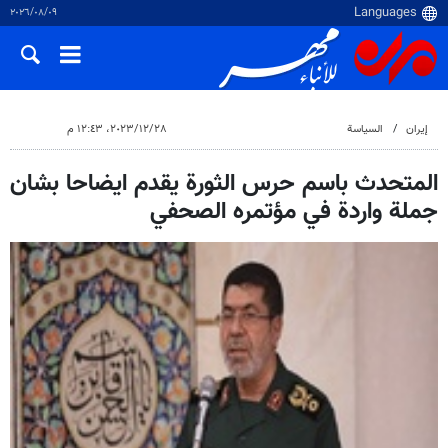
٠٩‏/٠٨‏/٢٠٢٦
إيران
السياسة
٢٨‏/١٢‏/٢٠٢٣، ١٢:٤٣ م
المتحدث باسم حرس الثورة يقدم ايضاحا بشان
جملة واردة في مؤتمره الصحفي