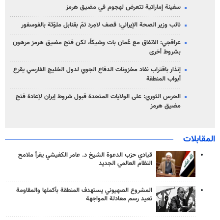
سفينة إماراتية تتعرض لهجوم في مضيق هرمز
نائب وزير الصحة الإيراني: قصف لامِرد تمّ بقنابل ملوّثة بالفوسفور
عراقجي: الاتفاق مع عُمان بات وشيكاً، لكن فتح مضيق هرمز مرهون
بشروط أخرى
إنذار باقتراب نفاد مخزونات الدفاع الجوي لدول الخليج الفارسي يقرع
أبواب المنطقة
الحرس الثوري: على الولايات المتحدة قبول شروط إيران لإعادة فتح
مضيق هرمز
المقابلات
قيادي حزب الدعوة الشيخ د. عامر الكفيشي يقرأ ملامح
النظام العالمي الجديد
المشروع الصهيوني يستهدف المنطقة بأكملها والمقاومة
تعيد رسم معادلة المواجهة