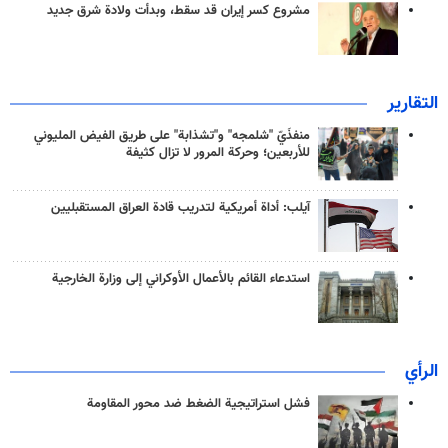
مشروع كسر إيران قد سقط، وبدأت ولادة شرق جديد
التقارير
منفذَيّ "شلمجه" و"تشذابة" على طريق الفيض المليوني
للأربعين؛ وحركة المرور لا تزال كثيفة
آيلب: أداة أمريكية لتدريب قادة العراق المستقبليين
استدعاء القائم بالأعمال الأوكراني إلى وزارة الخارجية
الرأي
فشل استراتيجية الضغط ضد محور المقاومة