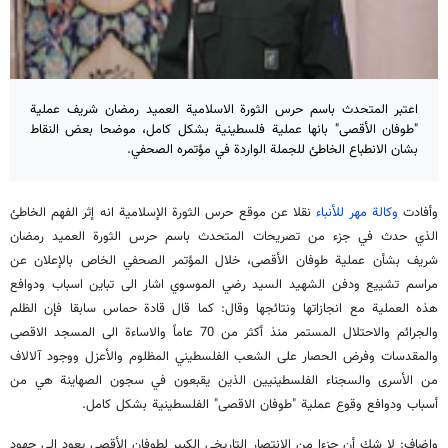
اعتبر المتحدث باسم حرس الثورة الاسلامية العميد رمضان شريف عملية
"طوفان الأقصى" بانها عملية فلسطينية بشكل كامل، موضحا بعض النقاط
بشان الانطباع الخاطئ للجملة الواردة في مؤتمره الصحفي.
وأفادت
وكالة مهر للأنباء
نقلا عن موقع حرس الثورة الإسلامية انه إثر الفهم الخاطئ
الذي حدث في جزء من تصريحات المتحدث باسم حرس الثورة العميد رمضان
شريف بشأن عملية طوفان الأقصى، خلال المؤتمر الصحفي الخاص بالإعلان عن
مراسم تشييع ودفن الشهيد السيد رضي الموسوي اشار الى تباين اسباب ودوافع
هذه العملية مع انجازاتها ونتائجها وقال: كما قال قادة حماس سابقا فإن الظلم
والجرائم والاحتلال المستمر منذ أكثر من 70 عاماً والاساءة الى المسجد الاقصى
والمقدسات وفرض الحصار على الشعب الفلسطيني المظلوم والأعزل ووجود آلالاف
من الأسرى والسجناء الفلسطينيين الذين يقبعون في سجون الصهاينة هي من
أسباب ودوافع وقوع عملية "طوفان الاقصى" الفلسطينية بشكل كامل.
واضاف: لا شك أن جزءا من الانتصار التاريخي الكبير لطوفان الأقصى يعود إلى جهود