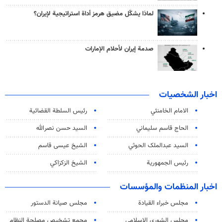
لماذا يشكّل مضيق هرمز أداة استراتيجية لإيران؟
صدمة إيران لأحلام الإمارات
اخبار الشخصيات
الامام الخامنئي
رئیس السلطة القضائیة
الحاج قاسم سليماني
السيد حسن نصرالله
السید عبدالملک الحوثي
الشيخ عيسى قاسم
رئيس الجمهورية
الشيخ الزكزاكي
اخبار المنظمات والمؤسسات
مجلس خبراء القيادة
مجلس صيانة الدستور
مجلس الشورى الاسلامي
مجمع تشخيص مصلحة النظام