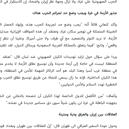
الحرب الصهيونية على غزة، ولا تزال وجهة نظر إيران واضحة، إن الاستقرار في الم
جذور الأزمة في غزة ويجب وضع حد لجرائم الحرب هناك
وأكد كنعاني قائلاً أنّه: "يجب وضع حد لجريمة الحرب هذه، وإنهاء الحصا
الخبيثة المتمثلة في تهجير سكان غزة، ونعتقد أن هذه المواقف الإيرانية مبدئي
الأزمة. لا نريد التوتر والتصعيد مع أي طرف، ولا حتى أميركا. وعلينا أن ننظر
واقعي"، وتابع: "فيما يتعلق بالمملكة العربية السعودية ورسائل الدول، لقد تلقينا
وردا على سؤال حول تزايد تهديدات الكيان الصهيوني ضد لبنان قال: "نعتقد أ
المنطقة ليست في حاجة إلى أزمة جديدة وأن توسيع نطاق الأزمة لا يخدم مصل
في منطقة غرب آسيا وهذا البلد هو أحد الركائز المهمة للأمن في المنطقة، وف
هذا الكيان الداخلية، فإنه ما زال يسعى للنجاة عن طريق توسيع نطاق الحرب و
الخطيرة تهدد السلام والأمن الدوليين."
وأضاف: "من الأفضل للدول الداعمة لهذا الكيان أن تنصحه بالتخلي عن الشر
بجهوده الباطلة في غزة لن يكون شيئاً سوى دق مسامير جديدة في نعشه."
العلاقات بين إيران والعراق ودية ومتينة
وحول عودة السفير العراقي الى طهران قال: "إنّ العلاقات بين طهران وبغداد 