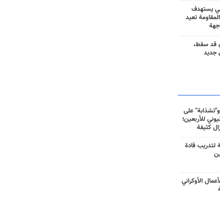
ني يستهدف
المقاومة تعيد
جهة
 قد سقط،
 جديد
و"تشذابة" على
وني للأربعين؛
زال كثيفة
ة لتدريب قادة
ين
أعمال الأوكراني