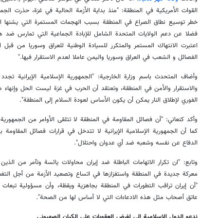
القوات الأمريكية في المنطقة: "منذ بداية الأزمة الحالية في غزة، حذرت الجمهور
خطر توسيع نطاق الصراع في المنطقة بسبب الهجمات المستمرة التي يشنها ا
فضلا عن دعم الولايات المتحدة الشامل للإبادة الجماعية التي تمارس ضد ه
اعتبرت الانتهاك المستمر والمتكرر للسيادة الوطنية للعراق وسوريا من قبل
الفصائل و الشعب في العراق وسوريا واليمن عاملا لعدم الاستقرار فيها."
وأضاف المتحدث باسم وزارة الخارجية: "الجمهورية الإسلامية الإيرانية تجدد
والاستقرار والأمن في المنطقة، وتعتقد أن الحرب في غزة ليست الحل وإنهاء 
الفوري لإطلاق النار يمكن أن يكون الأساس لعودة السلام إلى المنطقة".
وأكد كنعاني: "أن فصائل المقاومة في المنطقة لا تتلقى الأوامر من الجمهورية الإ
كما أن الجمهورية الإسلامية الإيرانية لا تتدخل في قرارات فصائل المقاومة
الدفاع عن نفسه وشعبه ضد أي عدوان واحتلال".
وتابع: "ان تكرار الاتهامات الباطلة ضد إيران محاولات يائسة وتآمر من الذ
معركة جديدة في المنطقة واستفزازها في اتساع وتصعيد الأزمة من أجل التغط
"أن إيران تراقب التطورات في المنطقة بجاهزية ويقظة، وأن مسؤولية تبعات ال
عاتق أصحاب مثل هذه الادعاءات التي لا أساس لها من الصحة".
ندعو الدول الإسلامية إلى لفرض العقوبات على الكيان الصهيوني