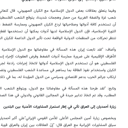
وفيما يتعلق بعلاقات بعض الدول الإسلامية مع الكيان الصهيوني، قال كنعان
شعب غزة والضفة الغربية من حصار وهجمات شديدة، يتوقع الشعب الفلسطيني 
أن تستخدم كافة أدواتها وصلاحياتها لردع الكيان الصهيوني وممارسة الضغط على
الثورة الإسلامية، فإن الدول الإسلامية لديها أدوات يمكنها أن تستخدمها لقط
تنتظر تحركات من المنظمات الدولية الواقعة تحت تأثير الدول الداعمة للكيان ال
وأضاف: "لقد تابعت إيران هذه المسألة في مفاوضاتها مع الدول الإسلامية لف
الأطراف الإقليمية على ضرورة ممارسة أدوات الضغط وفرض العقوبات كإجراء 
الفلسطيني هو أن تستخدم الدول الإسلامية أدواتها لاتخاذ إجراءات رادعة لجر
الكيان واستخدام نفوذ الطاقة بما يساهم في مساعدة الشعب الفلسطيني وتضي
ارتكاب جرائم الحرب بدعم اقتصادي وسياسي من الدول المؤيدة له، بما في ذلك 
وتابع: "لقد طرحنا هذه المسألة في مفاوضاتنا مع الدول، ويتوقع الشعب ال
المطلب، وقد تم اتخاذ تدابير جيدة في المجالين القانوني والدولي في هذا الصدد
زيارة أحمديان إلى العراق تأتي في إطار استمرار المشاورات الأمنية بين البلدين
وبخصوص زيارة أمين المجلس الأعلى للأمن القومي الإيراني"علي أكبر أحمديان
سياق المشاورات الإيرانية مع العراق قال: "إنّ العلاقات بين إيران والعراق قوية و