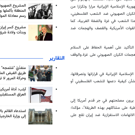
المشروع الصهيو
ية الإسلامية الإيرانية مرارا وتكرارا من
المنطقة بأكملها و
لكيان الصهيوني ضد الشعب الفلسطيني،
رسم معادلة الموا
ذا الشعب في غزة والضفة الغربية، كما
مشروع كسر إيران
 القوات الأمريكية والقصف والهجمات ضد
وبدأت ولادة شرق
 التأكيد على أهمية الحفاظ على السلام
هجمات الكيان الصهيوني على غزة.والوقف
التقارير
منفذَيّ "شلمجه" 
طريق الفيض الملي
سلامية الإيرانية في قراراتها وتصرفاتها،
وحركة المرور لا ت
 بشأن كيفية دعمها للشعب الفلسطيني أو
آيلب: أداة أمريكي
العراق المستقبلي
ين يرون مصلحتهم في جر قدم أمريكا إلى
ية على مشاكلهم بهذه الطريقة"، مؤكدا:
استدعاء القائم بال
اتهامات الاستفزازية ضد إيران تقع على
إلى وزارة الخارجية