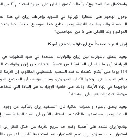
واستكمال هذا المشروع"، وأضاف: "يتفق البلدان على ضرورة استخدام أقصى القدر
وحول الهجوم على السفارة الإيرانية في السويد وإجراءات إيران في هذا الص
السياسية والدبلوماسية اللازمة، ونحن نتابع هذا الموضوع بجدية، كما وعدت
الموضوع وتم القبض على 5 من المهاجمين."
إيران لا تريد تصعيداً مع أي طرف، ولا حتى أمريكا
وفيما يتعلق بالتوترات بين إيران والولايات المتحدة في ضوء التطورات في 
الإيرانية: "إن ما نراه في المنطقة ليس نتيجةً للتوترات بين إيران والولايات
114 يوما على أبشع الاعتداءات ضد الشعب الفلسطيني المظلوم، إن الأزمة 
جرائم الحرب التي يرتكبها الكيان الصهيوني، ومن المؤسف أن المجتمع الد
بواجبهما في إنهاء الأزمة، وذلك على خلفية الإجراءات غير البناءة التي تتخذها
مهتمة بتعزيز الاستقرار في المنطقة."
وفيما يتعلق بالمياه والممرات المائية قال: "تستفيد إيران بالتأكيد من وجود ا
المائية، ونحن مستفيدون بالتأكيد من استتاب الأمن في المياه الدولية ضمن إطا
وتابع:"إيران تشدد على أهمية وضع حد سريع للأزمة من خلال النظر إلى الج
استمرار الحرب سيؤدي إلى عدم الاستقرار، لقد استخدمنا أقصى قدر من طاقات