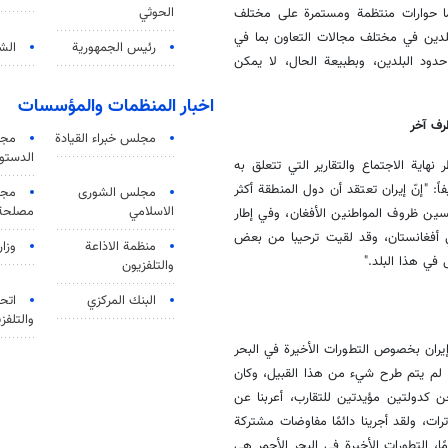
الحوثي
ئما حوارات منتظمة ومستمرة على مختلف
لبلدين في مختلف مجالات التعاون بما في
رئيس الجمهورية
الشي
دود البلدين، وبطبيعة الحال، لا يمكن
اخبار المنظمات والمؤسسات
رف آخر
مجلس خبراء القيادة
مجل
الدستو
هاية الاجتماع والتقارير التي تتعلق به
"إنّ إيران تعتقد أن دول المنطقة أكثر
مجلس الشورى
مجم
الاسلامي
مصلحة 
سين ظروف المواطنين الأفغان، وفي إطار
ي أفغانستان، وقد لقيت ترحيبا من بعض
منظمة الاذاعة
وزار
في هذا البلد."
والتلفزیون
البنك المركزي
اتحا
والتلفز
يران بخصوص التطورات الأخيرة في البحر
ر، لم يتم طرح شيء من هذا القبيل، وكان
ن كدولتين مؤيدتين للتقارب، أعربنا عن
وترات، ولقد أجرينا دائمًا مفاوضات مشتركة
، التطورات الأخيرة في البحر الأحمر هي