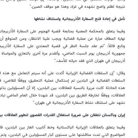
نتيجة لظلم واضح نشهده في غزة، وهذا هو موقف الصين."
نأمل في إعادة فتح السفارة الأذربيجانية واستئناف نشاطها
وفيما يتعلق بالمحكمة المعنية بمتابعة قضية الهجوم على السفارة الأذربيجان
نهاية المطاف عبارة عن عملية قضائية ويجب علينا الانتظار، ومن المتوقع أن 
وتابع قائلاً: "تم عقد جلسة النظر في قضية المعتدي على السفارة الأذربي
جمهورية أذربيجان يوم السبت الماضي، وأتقدم مرة أخرى بالتعازي والمواساة ا
أذربيجان في طهران الذي فقد حياته للأسف."
وقال: "إن السلطات القضائية الإيرانية أكدت على أنه سيتم التعامل مع هذه الق
السلطات القضائية في البلدين تم إستكمال عملية التحقيق، ووفقًا للقاضي، فإن
هذه الحادثة كانت مريرة بالنسبة للعلاقات بين البلدين، إلا أنّ المسؤولين بذلو
العلاقات، ووفقًا لخارطة الطريق بين البلدين، قد شهدنا خلال العام الماضي تب
نشهد على استئناف نشاط السفارة الأذربيجانية في طهران."
إيران وباكستان تتفقان على ضرورة استغلال القدرات القصوى لتطوير العلاقات بين
وفيما يتعلق بالعلاقات الإيرانية الباكستانية وخط أنابيب الغاز بين البلدين
المواضيع التي تمت مناقشتها على مستوى كبار المسؤولين في البلدين، وتم د