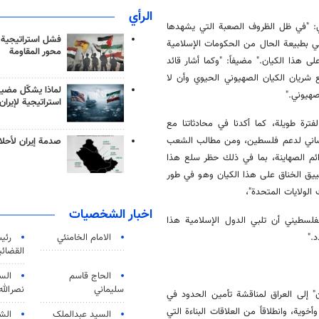
الرأي
ي: "في ظل الظروف الصعبة التي يشهدها
فشل استراتيجية
بطبيعة الحال من الحكومات الإسلامية
محور المقاومة
 هذا الكيان." مضيفاً: "وكما أشار قائد
ع شريان الكيان الصهيوني الحيوي وأن لا
لماذا يشكّل مضيق
صهيوني."
استراتيجية لإيران
ترة طويلة، كما أكدنا في محادثاتنا مع
إنساني لدعم فلسطين، ومن مطالب الشعب
صدمة إيران لأحلام
ائم الصهاينة، بما في ذلك حظر سلع هذا
يق الخناق على هذا الكيان وهو في طور
الولايات المتحدة"،
اخبار الشخصيات
فلسطيني أن تلبي الدول الإسلامية هذا
."
الامام الخامنئي
رئی
القضائی
الحاج قاسم
الس
سليماني
نصرالله
" إلى العراق لمناقشة تأمين الحدود في
أخوية، وانطلاقاً من العلاقات البناءة التي
السید عبدالملک
الش