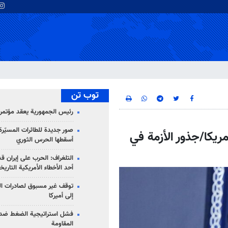
توب تن
رئيس الجمهورية يعقد مؤتمراً 
صور جديدة للطائرات المسيّرة 
ريكا/جذور الأزمة في
أسقطها الحرس الثوري
التلغراف: الحرب على إيران ق
أحد الأخطاء الأمريكية التاريخ
توقف غير مسبوق لصادرات ال
إلى أميركا
فشل استراتيجية الضغط ضد
المقاومة