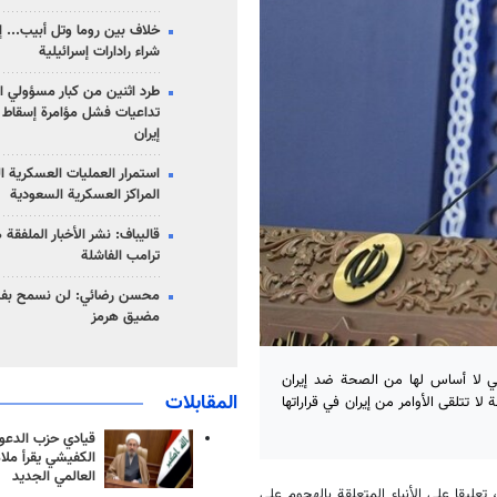
خلاف بين روما وتل أبيب... إ
شراء رادارات إسرائيلية
طرد اثنين من كبار مسؤولي ال
تداعيات فشل مؤامرة إسقاط ا
إيران
استمرار العمليات العسكرية ا
المراكز العسكرية السعودية
قاليباف: نشر الأخبار الملفقة
ترامب الفاشلة
محسن رضائي: لن نسمح بفتح
مضيق هرمز
التي لا أساس لها من الصحة ضد إيران
المقابلات
ا تتلقى الأوامر من إيران في قراراتها
قيادي حزب الدعوة
الكفيشي يقرأ ملا
العالمي الجديد
تعليقا على الأنباء المتعلقة بالهجوم على