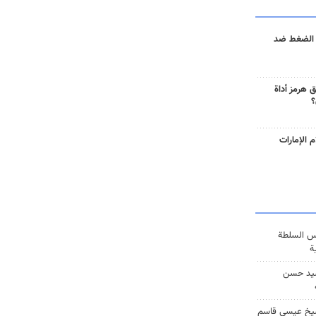
 الضغط ضد
 هرمز أداة
؟
 الإمارات
س السلطة
ة
يد حسن
يخ عيسى قاسم