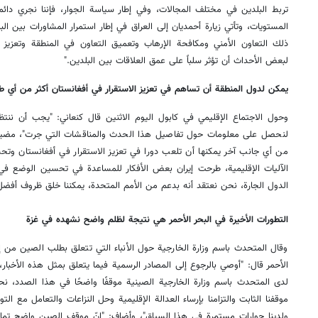
تربط البلدين في مختلف المجالات، وفي إطار سياسة الجوار، فإننا نجري دا
المستويات، وتأتي زيارة أحمديان إلى العراق في إطار استمرار المشاورات بين ا
ذلك التعاون الأمني ومكافحة الإرهاب وتعميق التعاون في المنطقة وتعزيز ح
لبعض الأحداث أن تؤثر سلباً على عمق العلاقات بين البلدين."
يمكن لدول المنطقة أن تساهم في تعزيز الاستقرار في أفغانستان أكثر من أي ط
وحول الاجتماع الإقليمي في كابول اليوم الاثنين قال كنعاني: "يجب أن ننتظر ن
لنحصل على معلومات حول تفاصيل هذا الحدث والمناقشات التي جرت"، مضيفاً: 
من أي جانب آخر يمكنها أن تلعب دورا في تعزيز الاستقرار في أفغانستان وتح
الآليات الإقليمية، طرحت إيران بعض الأفكار للمساعدة في تحسين الوضع ف
الدول الجارة، نحن نعتقد أنه بدعم من الأمم المتحدة، يمكننا خلق ظروف أفضل 
التطورات الأخيرة في البحر الأحمر هي نتيجة لظلم واضح نشهده في غزة
وقال المتحدث باسم وزارة الخارجية حول الأنباء التي تتعلق بطلب الصين من إ
الأحمر قال: "أوصي بالرجوع إلى المصادر الرسمية فيما يتعلق بمثل هذه الأخبا
لدى المتحدث باسم وزارة الخارجية الصينية موقفًا واضحًا في هذا الصدد، نح
موقفنا الثابت والتزامنا بإرساء العدالة الإقليمية وحل النزاعات والتعامل مع الت
ولدينا حوارات مستمرة في هذا السياق"، وأضاف: "إنّ موقف الصين واضح تمامًا