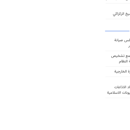
خ الزكزاكي
س صيانة
ر
ع تشخيص
النظام
ة الخارجية
د الاذاعات
يونات الاسلامية