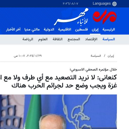
٠٧‏/٠٨‏/٢٠٢٦
الرئيسية
إيران
فلسطین
الاقلیمیة
الدولية
مالتي مدیا
آخر الأخبار
السياسة
الإقتصاد
المجتمع
الثقافة
العلوم
الرياضة
إيران
السياسة
٢٩‏/٠١‏/٢٠٢٤، ١٠:٠٧ ص
خلال مؤتمره الصحفي الاسبوعي؛
کنعانی: لا نريد التصعيد مع أي طرف ولا مع ام
غزة ويجب وضع حد لجرائم الحرب هناك