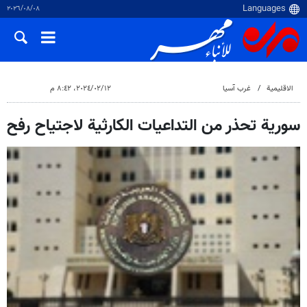
٠٨‏/٠٨‏/٢٠٢٦
الاقلیمیة
غرب آسیا
١٢‏/٠٢‏/٢٠٢٤، ٨:٤٢ م
سورية تحذر من التداعيات الكارثية لاجتياح رفح