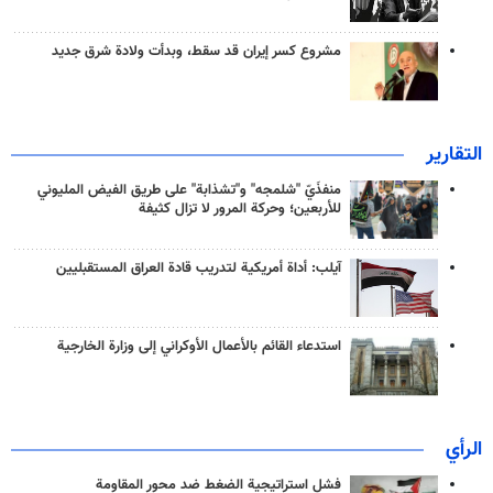
مشروع كسر إيران قد سقط، وبدأت ولادة شرق جديد
التقارير
منفذَيّ "شلمجه" و"تشذابة" على طريق الفيض المليوني
للأربعين؛ وحركة المرور لا تزال كثيفة
آيلب: أداة أمريكية لتدريب قادة العراق المستقبليين
استدعاء القائم بالأعمال الأوكراني إلى وزارة الخارجية
الرأي
فشل استراتيجية الضغط ضد محور المقاومة