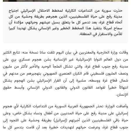
حذرت سورية من التداعيات الكارثية لمخطط الاحتلال الإسرائيلي اجتياح
مدينة رفح على حياة الفلسطينيين، الذين هجرهم بطريقة وحشية من كل
أنحاء قطاع غزة، بعد تدمير كل ما يتعلق بسبل عيشهم وحياتهم، مؤكدة أن
سماح امريكا بتنفيذ هذا المخطط الخطير وغير الإنساني يشكل تهديدا كبيرا
للأمن والاستقرار في المنطقة.
وقالت وزارة الخارجية والمغتربين في بيان اليوم تلقت سانا نسخة منه: تتابع الكثير
من دول العالم النوايا الإسرائيلية غير الإنسانية بشن هجوم عسكري بري على
مدينة رفح جنوب قطاع غزة، والتي تشكل الملجأ الوحيد والأخير لأكثر من مليون
ونصف المليون فلسطيني قام الكيان العنصري الصهيوني بتهجيرهم من مدنهم في
شمال قطاع غزة ووسطه، مشيرة إلى أن القرار الإسرائيلي بشن الهجوم يشكل
انتهاكاً خطيراً لقواعد القانون الدولي والقانون الدولي الإنساني وأبسط حقوق
الإنسان.
وأضافت الوزارة: تحذر الجمهورية العربية السورية من التداعيات الكارثية لأي هجوم
إسرائيلي على مدينة رفح على حياة المدنيين من أطفال ونساء بشكل خاص، وعلى
حياة باقي الفلسطينيين الذين أجبرتهم (إسرائيل) بطريقة وحشية على اللجوء إلى
جنوب قطاع غزة، وعرضت حياتهم لتهديدات خطيرة بعد أن قامت بتدمير كل ما