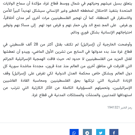
يتعلق بسبل عيشهم وحياتهم في شمال ووسط قطاع غزة، مؤكدة أن سماح الولايات
المتحدة بتنفيذ الاحتلال لمخططه الخطير وغير الإنساني سيشكل تهديداً كبيراً للأمن
والاستقرار في المنطقة، كما أن تهجير الفلسطينيين مرات أخرى أمر مدان أخلاقياً،
ويفرض على المجتمع الدولي حمايتهم وفرض عودتهم إلى مساكنهم وتوفير
احتياجاتهم الإنسانية بشكل فوري ودائم.
وأوضحت الخارجية أن (إسرائيل) لم تكتف بقتل أكثر من 28 ألف فلسطيني في
قطاع غزة منذ بدء عدوانها في السابع من تشرين الأول الماضي، ويبدو أن تعطشها
لقتل المزيد من الفلسطينيين لا حدود له، حيث فاقت الهمجية الإسرائيلية الجرائم
التي اقترفت في مناطق أخرى من العالم منذ عدة قرون، مجددة مناشدة سورية كل
دول العالم وبشكل خاص محكمة العدل الدولية لكي تفرض على (إسرائيل) وقف
الإبادة البشرية التي ترتكبها بحق الفلسطينيين ومحاسبة القادة الفاشيين
الإسرائيليين، وتحميلهم المسؤولية الكاملة عن الآثار الكارثية التي تترتب عن
استهدافها للمدنيين والمنشآت والممتلكات المدنية في قطاع غزة.
رمز الخبر
1941321