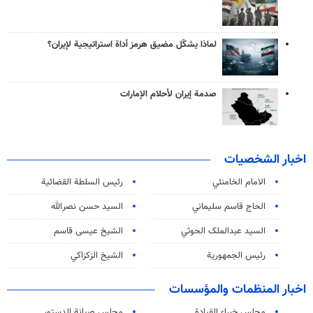
لماذا يشكّل مضيق هرمز أداة استراتيجية لإيران؟
صدمة إيران لأحلام الإمارات
اخبار الشخصيات
الامام الخامنئي
رئیس السلطة القضائیة
الحاج قاسم سليماني
السيد حسن نصرالله
السید عبدالملک الحوثي
الشيخ عيسى قاسم
رئيس الجمهورية
الشيخ الزكزاكي
اخبار المنظمات والمؤسسات
مجلس خبراء القيادة
مجلس صيانة الدستور