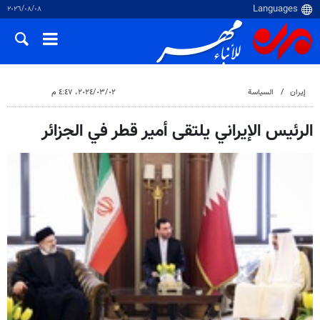
٠٨‏/٠٨‏/٢٠٢٦
إيران
السياسة
٠٢‏/٠٣‏/٢٠٢٤، ٤:٤٧ م
الرئيس الإيراني يلتقى أمير قطر في الجزائر