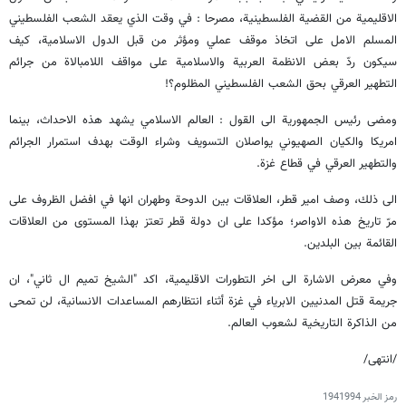
الاقليمية من القضية الفلسطينية، مصرحا : في وقت الذي يعقد الشعب الفلسطيني
المسلم الامل على اتخاذ موقف عملي ومؤثر من قبل الدول الاسلامية، كيف
سيكون ردّ بعض الانظمة العربية والاسلامية على مواقف اللامبالاة من جرائم
التطهير العرقي بحق الشعب الفلسطيني المظلوم؟!
ومضى رئيس الجمهورية الى القول : العالم الاسلامي يشهد هذه الاحداث، بينما
امريكا والكيان الصهيوني يواصلان التسويف وشراء الوقت بهدف استمرار الجرائم
والتطهير العرقي في قطاع غزة.
الى ذلك، وصف امير قطر، العلاقات بين الدوحة وطهران انها في افضل الظروف على
مرّ تاريخ هذه الاواصر؛ مؤكدا على ان دولة قطر تعتز بهذا المستوى من العلاقات
القائمة بين البلدين.
وفي معرض الاشارة الى اخر التطورات الاقليمية، اكد "الشيخ تميم ال ثاني"، ان
جريمة قتل المدنيين الابرياء في غزة أثناء انتظارهم المساعدات الانسانية، لن تمحى
من الذاكرة التاريخية لشعوب العالم.
/انتهى/
رمز الخبر
1941994