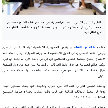
التقى الرئيس الإيراني، السيد ابراهيم رئيسي مع امير قطر، الشيخ تميم بن
حمد آل ثاني على هامش منتدى الدول المصدرة للغاز وناقشا أحدث التطورات
في قطاع غزة.
وأفادت
وكالة مهر للأنباء
، أن رئيس الجمهورية الاسلامية "اية الله السيد ابراهيم
رئيسي" انتقد تقاعس بعض الدول الاسلامية امام جرائم الصهاينة، وقال : منذ عقد
الاجتماع الطارئ لمنظمة التعاون الاسلامي في الرياض ولحد الان، لم يتخذ اي اجراء
لوقف جرائم الصهاينة في غزة، وانما العلاقات الاقتصادية بين عدد من دول المنطقة
لاتزال قائمة مع الكيان الصهيوني؛ واصفا هذه العلاقات انها بمثابة دعم مالي
للكيان.
ووصف الرئيس الايراني، العلاقات بين طهران والدوحة، انها بلغت مستوى جيدا،
ودعا الى تنفيذ الاتفاقات الثنائية في اقرب وقت ممكن، باعتباره ضرورة لتوسيتع
العلاقات الثنائية اكثر فاكثر.
واسف السيد رئيسي جدا بسبب المواقف المتخاذلة والمحافظة لبعض الدول