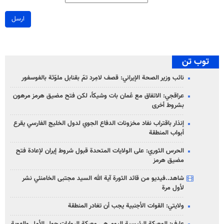
ارسل
توب تن
نائب وزير الصحة الإيراني: قصف لامِرد تمّ بقنابل ملوّثة بالفوسفور
عراقجي: الاتفاق مع عُمان بات وشيكاً، لكن فتح مضيق هرمز مرهون
بشروط أخرى
إنذار باقتراب نفاد مخزونات الدفاع الجوي لدول الخليج الفارسي يقرع
أبواب المنطقة
الحرس الثوري: على الولايات المتحدة قبول شروط إيران لإعادة فتح
مضيق هرمز
شاهد..فيديو من قائد الثورة آية الله السيد مجتبى الخامنئي نشر
لأول مرة
ولايتي: القوات الأجنبية يجب أن تغادر المنطقة