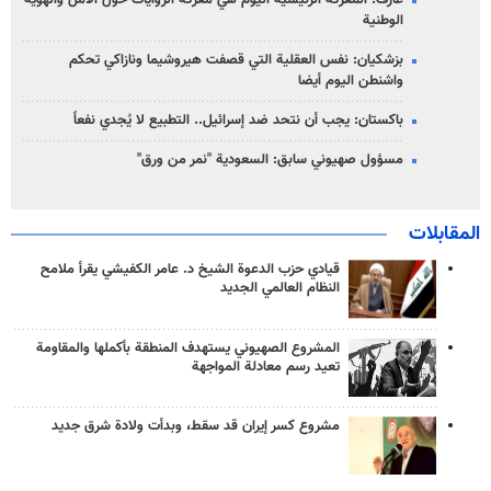
عارف: المعركة الرئيسية اليوم هي معركة الروايات حول الأمل والهوية
الوطنية
بزشكيان: نفس العقلية التي قصفت هيروشيما ونازاكي تحكم
واشنطن اليوم أيضا
باكستان: يجب أن نتحد ضد إسرائيل.. التطبيع لا يُجدي نفعاً
مسؤول صهيوني سابق: السعودية "نمر من ورق"
المقابلات
قيادي حزب الدعوة الشيخ د. عامر الكفيشي يقرأ ملامح
النظام العالمي الجديد
المشروع الصهيوني يستهدف المنطقة بأكملها والمقاومة
تعيد رسم معادلة المواجهة
مشروع كسر إيران قد سقط، وبدأت ولادة شرق جديد