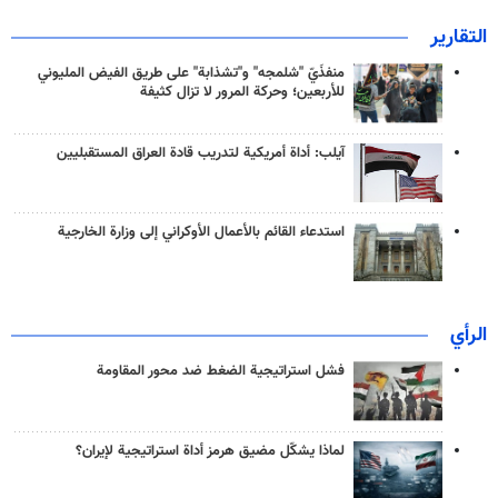
التقارير
منفذَيّ "شلمجه" و"تشذابة" على طريق الفيض المليوني
للأربعين؛ وحركة المرور لا تزال كثيفة
آيلب: أداة أمريكية لتدريب قادة العراق المستقبليين
استدعاء القائم بالأعمال الأوكراني إلى وزارة الخارجية
الرأي
فشل استراتيجية الضغط ضد محور المقاومة
لماذا يشكّل مضيق هرمز أداة استراتيجية لإيران؟