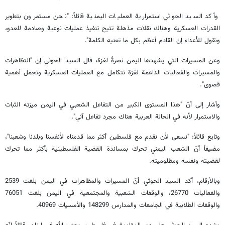
وأكد السيد الحوثي استمرارية العمليات اليمنية قائلاً: "نحن مستمرون بتطوير
القدرات العسكرية وهناك نقلات مذهلة تتيح تنفيذ عمليات نوعية وصادمة للعدو،
ونقول للأعداء إن القادم أعظم بكل ما تعنيه الكلمة".
وعن المسيرات التي يشهدها اليمن نصرةً لغزة، قال السيد الحوثي إن "التظاهرات
والمسيرات والفعاليات الداعمة لغزة تتكامل مع العمليات العسكرية وتحمل أهمية
قصوى".
وأشار إلى أنّ "هذا المستوى الكبير من التفاعل الشعبي في اليمن ميزته الثبات
والاستمرار لأنه في الحالة العربية هناك مجرد تفاعل آني".
وتابع قائلاً: "نسعى لأن نقدم مع فلسطين أكثر مما قدمناه لأنفسنا وبلدنا وشعبنا"،
مضيفاً أنّ الشعب اليمني تحرك بمساندة القضية الفلسطينية بأكثر مما تحرك
لقضيته ونفسه ومظلوميته.
وبالأرقام، أكد السيد الحوثي أنّ المسيرات والمظاهرات في اليمن بلغت 2539
والفعاليات 26770، والوقفات الشعبية والمجتمعية في اليمن بلغت 76051
والوقفات الطلابية في الجامعات والمدارس 148299 والأمسيات 40969.