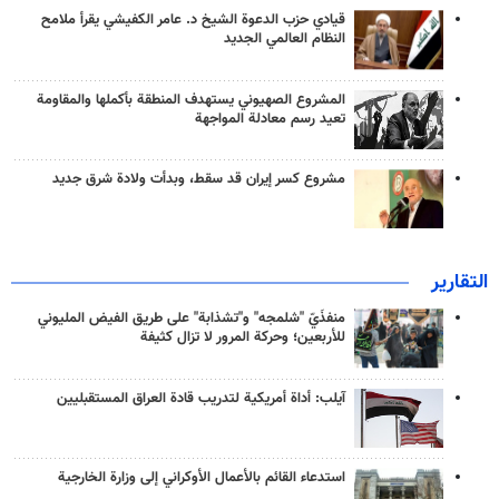
قيادي حزب الدعوة الشيخ د. عامر الكفيشي يقرأ ملامح
النظام العالمي الجديد
المشروع الصهيوني يستهدف المنطقة بأكملها والمقاومة
تعيد رسم معادلة المواجهة
مشروع كسر إيران قد سقط، وبدأت ولادة شرق جديد
التقارير
منفذَيّ "شلمجه" و"تشذابة" على طريق الفيض المليوني
للأربعين؛ وحركة المرور لا تزال كثيفة
آيلب: أداة أمريكية لتدريب قادة العراق المستقبليين
استدعاء القائم بالأعمال الأوكراني إلى وزارة الخارجية