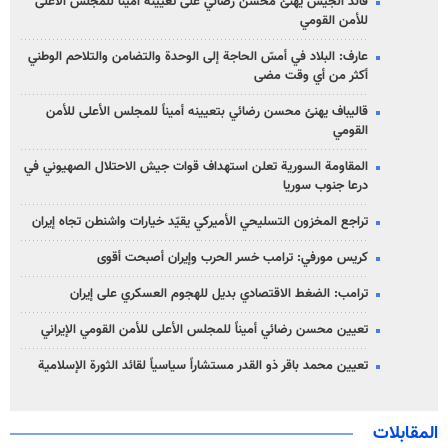
قائد الجيش يهنئ محسن رضائي على تعيينه امينا للمجلس الاعلى
للأمن القومي
عارف: البلاد في أمسّ الحاجة إلى الوحدة والتضامن والتلاحم الوطني
أكثر من أي وقت مضى
قاليباف يهنئ محسن رضائي بتعيينه أميناً للمجلس الأعلى للأمن
القومي
المقاومة السورية تعلن استهداف قوات جيش الاحتلال الصهيوني في
درعا جنوب سوريا
تراجع المخزون التسليحي الأميركي يقيّد خيارات واشنطن تجاه إيران
كريس مورفي: ترامب خسر الحرب وإيران أصبحت أقوى
ترامب: الضغط الاقتصادي بديل للهجوم العسكري على إيران
تعيين محسن رضائي أميناً للمجلس الأعلى للأمن القومي الإيراني
تعيين محمد باقر ذو القدر مستشاراً سياسياً لقائد الثورة الإسلامية
المقابلات