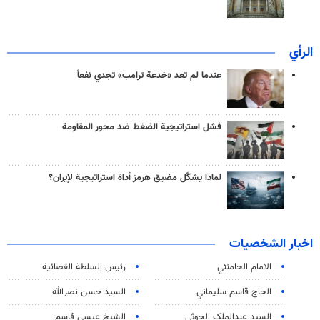
الرأي
عندما لم تعد «خدعة ترامب» تجدي نفعاً
فشل استراتيجية الضغط ضد محور المقاومة
لماذا يشكّل مضيق هرمز أداة استراتيجية لإيران؟
اخبار الشخصيات
الامام الخامنئي
رئیس السلطة القضائیة
الحاج قاسم سليماني
السيد حسن نصرالله
السید عبدالملک الحوثي
الشيخ عيسى قاسم