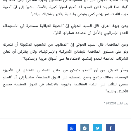
وشدد السيد الحوثي على دور المقاومة في فلسطين وحزب الله في لبنان، قائلاً إنّه
"لولا هذا الجهاد لكان العدو قد ألحق أضراراً كبيرة بالأمة"، مشيراً إلى أنّ "جبهة
حزب الله تستمر بزخم كمي ونوعي وفاعلية وتأثير واشتباك مباشر".
وعن جبهة العراق، قال السيد الحوثي إنّ "الجبهة العراقية مستمرة في الاستهداف
للعدو الإسرائيلي والأمل أن تتصاعد عملياتها أكثر".
وعن المقاطعة، قال السيد الحوثي إنّ "المطلوب من الشعوب المكبوتة أن تتحرك
ولو على مستوى المقاطعة للبضائع الأميركية والإسرائيلية، وكان يفترض أن تعلن
الشركات الداعمة للعدو إفلاسها لاعتمادها على أسواق عربية وإسلامية".
وحذّر الحوثي من أن "العدو يتمكن من خلال التجنيس التغلغل في الأجهزة
الرسمية، وهناك برنامج واسع للسيطرة على الدول المطبعة"، مشيراً إلى أنّ "العدو
يسعى للتأثير على البنية العقائدية والهوية والانتماء في الدول المطبعة بمسخ
الأخلاق والقيم".
رمز الخبر
1942201