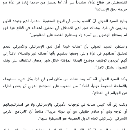
الفلسطيني في قطاع غزّة"، مشدداً على أنّ "ما يحصل من جريمة إبادة في غزّة هو
جريمة بحق الإنسانية".
وتابع السيد الحوثي أنّ "العدو يخسر في الروح المعنوية المدمرة لدى جنوده الذين
يحاربون في غزة، وهناك عجز لدى الاحتلال في تحقيق أهدافه في قطاع غزة فهو
لم يستطع الوصول إلى أسراه ولا يستطيع القضاء على المقاومين".
واستطرد السيد الحوثي بأنّ "هناك خيبة أمل لدى الإسرائيلي والأميركي لعدم
تحقيق أهدافهم في غزّة والتي وصفها بعضهم بأنها أهداف غير واقعية"، لافتاً إلى
أنهم "يريدون توظيف موضوع الهدنة المؤقتة خلال شهر رمضان للالتفاف على وقف
العدوان بشكل كامل".
وأكد السيد الحوثي أنّه "لم يعد هناك من مكان آمن في غزة وكل شيء مستهدف
بالأسلحة المحرمة دولياً، قائلاً: " من المعيب على المجتمع الدولي أن يغض الطرف
عن الجرائم في القطاع".
ولفت إلى أنّه "ليس هناك في توجهات الأميركي والإسرائيلي ولا في استراتيجياتهم
أي توجه وِدّي أو سلام حقيقي مع أي دولة عربية"، متابعاً أنّ "البرنامج الغربي
الأميركي الإسرائيلي تجاه الدول المطبعة هو السيطرة عليها".