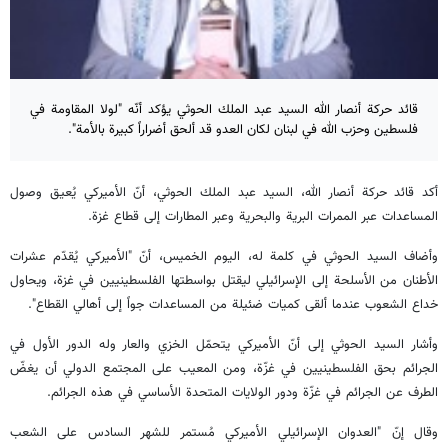
قائد حركة أنصار الله السيد عبد الملك الحوثي يؤكد أنّه "لولا المقاومة في
فلسطين وحزب الله في لبنان لكان العدو قد ألحق أضراراً كبيرة بالأمة".
أكد قائد حركة أنصار الله، السيد عبد الملك الحوثي، أنّ الأميركي يُعيق وصول
المساعدات عبر الممرات البرية والبحرية وعبر المطارات إلى قطاع غزة.
وأضاف السيد الحوثي في كلمة له، اليوم الخميس، أنّ "الأميركي يُقدّم عشرات
الأطنان من الأسلحة إلى الإسرائيلي ليقتل بواسطتها الفلسطينيين في غزة، ويحاول
خداع الشعوب عندما ألقى كميات ضئيلة من المساعدات جواً إلى أهالي القطاع".
وأشار السيد الحوثي إلى أنّ الأميركي يتحمّل الخزي والعار وله الدور الأول في
الجرائم بحق الفلسطينيين في غزّة، ومن المعيب على المجتمع الدولي أن يغضّ
الطرف عن الجرائم في غزّة ودور الولايات المتحدة الأساسي في هذه الجرائم.
وقال إنّ "العدوان الإسرائيلي الأميركي مُستمر للشهر السادس على الشعب