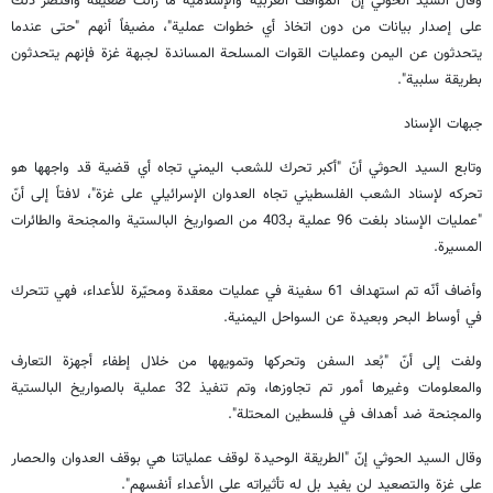
وقال السيد الحوثي إنّ "المواقف العربية والإسلامية ما زالت ضعيفة واقتصر ذلك
على إصدار بيانات من دون اتخاذ أي خطوات عملية"، مضيفاً أنهم "حتى عندما
يتحدثون عن اليمن وعمليات القوات المسلحة المساندة لجبهة غزة فإنهم يتحدثون
بطريقة سلبية".
جبهات الإسناد
وتابع السيد الحوثي أنّ "أكبر تحرك للشعب اليمني تجاه أي قضية قد واجهها هو
تحركه لإسناد الشعب الفلسطيني تجاه العدوان الإسرائيلي على غزة"، لافتاً إلى أنّ
"عمليات الإسناد بلغت 96 عملية بـ403 من الصواريخ البالستية والمجنحة والطائرات
المسيرة.
وأضاف أنّه تم استهداف 61 سفينة في عمليات معقدة ومحيّرة للأعداء، فهي تتحرك
في أوساط البحر وبعيدة عن السواحل اليمنية.
ولفت إلى أنّ "بُعد السفن وتحركها وتمويهها من خلال إطفاء أجهزة التعارف
والمعلومات وغيرها أمور تم تجاوزها، وتم تنفيذ 32 عملية بالصواريخ البالستية
والمجنحة ضد أهداف في فلسطين المحتلة".
وقال السيد الحوثي إنّ "الطريقة الوحيدة لوقف عملياتنا هي بوقف العدوان والحصار
على غزة والتصعيد لن يفيد بل له تأثيراته على الأعداء أنفسهم".