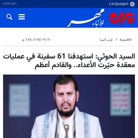
١٠‏/٠٨‏/٢٠٢٦
الاقلیمیة
غرب آسیا
٠٧‏/٠٣‏/٢٠٢٤، ٦:٢٤ م
السيد الحوثي: استهدفنا 61 سفينة في عمليات
معقدة حيّرت الأعداء.. والقادم أعظم