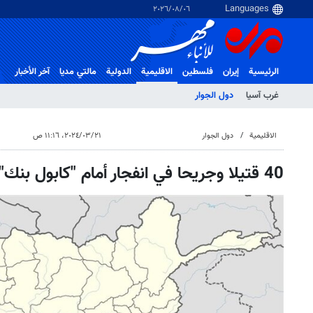
٠٦‏/٠٨‏/٢٠٢٦
الرئيسية
إيران
فلسطین
الاقلیمیة
الدولية
مالتي مدیا
آخر الأخبار
غرب آسیا
دول الجوار
الاقلیمیة
دول الجوار
٢١‏/٠٣‏/٢٠٢٤، ١١:١٦ ص
40 قتيلا وجريحا في انفجار أمام "كابول بنك" في قندهار