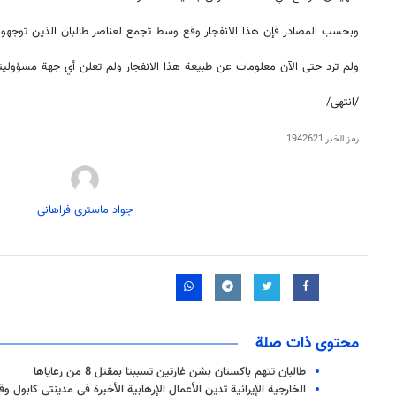
وبحسب المصادر فإن هذا الانفجار وقع وسط تجمع لعناصر طالبان الذين توجهوا 
ولم ترد حتى الآن معلومات عن طبيعة هذا الانفجار ولم تعلن أي جهة مسؤوليته
/انتهى/
رمز الخبر
1942621
جواد ماستری فراهانی
محتوى ذات صلة
طالبان تتهم باكستان بشن غارتين تسببتا بمقتل 8 من رعاياها
الخارجية الإيرانية تدين الأعمال الإرهابية الأخيرة في مدينتي كابول وق