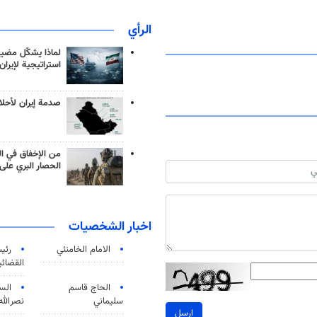
الرأي
لماذا يشكّل مضيق
استراتيجية لإيران
صدمة إيران لأحلام
من الإخفاق في ال
الحصار البري على 
اخبار الشخصيات
الامام الخامنئي
رئی
القضائی
الحاج قاسم
الس
سليماني
نصرالله
ارسل