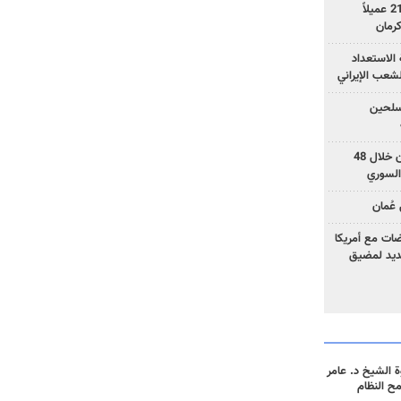
وزارة الأمن الإيرانية: اعتقال 21 عميلاً
الاستعداد
لشعب الإيراني
المسلحين
بزشكيان: خططوا لإسقاط إيران خلال 48
السوري
عُمان
ضات مع أمريكا
جديد لمضيق
 الشيخ د. عامر
مح النظام