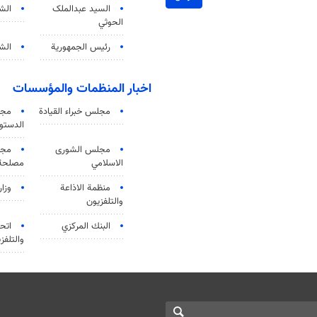
السید عبدالملک
الش
الحوثي
رئيس الجمهورية
الشي
اخبار المنظمات والمؤسسات
مجلس خبراء القيادة
مجل
الدستو
مجلس الشورى
مجم
الاسلامي
مصلحة 
منظمة الاذاعة
وزار
والتلفزیون
البنك المركزي
اتحا
والتلفز