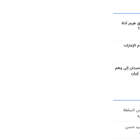
 هرمز أداة
؟
 الإمارات
ميدان إلى وهم
إيران
س السلطة
ة
يد حسن