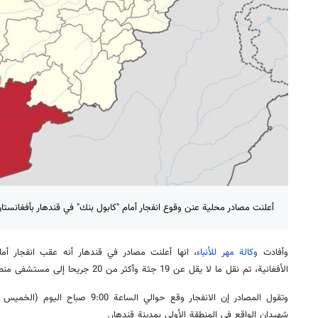
أعلنت مصادر محلية عنن وقوع انفجار أمام "كابول بنك" في قندهار بأفغانستان أسفر عن نحو 0
وأفادت
وكالة مهر للأنباء
، انها أعلنت مصادر في قندهار أنه عقب انفجار أم
الأفغانية، تم نقل ما لا يقل عن 19 جثة وأكثر من 20 جريحا إلى مستشفى منطقة ميرويس في هذا الإقليم.
شهيدان الواقع في المنطقة الأولى بمدينة قندهار.