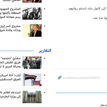
العالمي الجديد
إلى كابول بنك لتسلم رواتبهم.
المشروع الصهيو
المنطقة بأكملها و
رسم معادلة الموا
ا عنه بعد.
مشروع كسر إيران
وبدأت ولادة شرق
التقارير
منفذَيّ "شلمجه" 
طريق الفيض الملي
وحركة المرور لا ت
آيلب: أداة أمريكي
العراق المستقبلي
استدعاء القائم بال
إلى وزارة الخارجية
ندهار