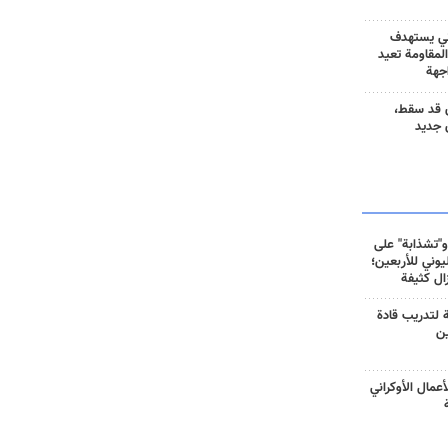
ني يستهدف
المقاومة تعيد
جهة
 قد سقط،
 جديد
و"تشذابة" على
وني للأربعين؛
زال كثيفة
ة لتدريب قادة
ين
أعمال الأوكراني