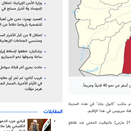
للموساد و4 أشرار مسلح في كرمان
العميد بهمرد: نحن على أهبة 
للتضحية بأرواحنا دفاعاً عن ا
اعتقال 8 من كبار الأشرار 
ومنتسبي الجماعات الإرهابية
ساعة وسوقها نحو السيناريو 
حادث بحري آخر قبالة سواحل 
غريب آبادي: لم نُجرِ أي مفاو
في الأيام الأخيرة..المسار ال
4 قتيلاً وجريحاً.
هرمز مؤقت
ام مكتب "كابول بنك" في هذه المدينة
المقابلات
قيادي حزب الدعوة
وتقول المصادر إن الانفجار وقع حوالي الساعة 9:00 صباح اليوم (الخميس 21 مارس) بالتوقيت المحلي عند تقاطع
الكفيشي يقرأ ملا