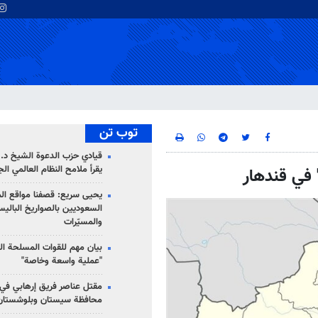
توب تن
قيادي حزب الدعوة الشيخ د. 
يقرأ ملامح النظام العالمي ال
يحيى سريع: قصفنا مواقع الم
السعوديين بالصواريخ الباليس
والمسيّرات
بيان مهم للقوات المسلحة ال
"عملية واسعة وخاصة"
مقتل عناصر فريق إرهابي في
محافظة سيستان وبلوشستان