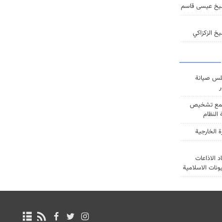
يخ عيسى قاسم
خ الزكزاكي
س صيانة
ر
ع تشخيص
النظام
ة الخارجية
د الاذاعات
يونات الاسلامية