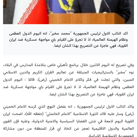
اكد النائب الاول لرئيس الجمهورية "محمد مخبر"، انه اليوم الدول العظمى
ونظام الهيمنة العالمية، اذ لا تجرؤ على القيام باي مواجهة عسكرية ضد ايران
القوية، فهي عاجزة عن التصريح بهذا الشان ايضا.
وفي تصريح له اليوم الاثنين خلال برنامج تأهيلي خاص بتلامذة المدارس في البلاد،
نوه "مخبر" بالستراتيجيات المنبثقة عن تعاليم القران الكريم والدين الاسلامي
المبين، والتي تجلت في فكر وكلام الامام الخميني (رض)، قائلا : اليوم الدول
العظمى ونظام الهيمنة العالمية، اذ لا تجرؤ على القيام باي مواجهة عسكرية ضد
ايران القوية، فهي عاجزة عن التصريح بهذا الشان ايضا.
واكد النائب الاول لرئيس الجمهورية ، انه بفضل النهج الذي كرسه الامام الخميني
(رض) وسار عليه قائد الثورة الاسلامية "الامام الخامنئي" (حفظه الله)، اضحت ايران
القوية اليوم لامعة في شتى القضايا السياسية والامنية الدولية، وعليه فإن القوى
العالمية والدول الاقليمية تعجز عن اتخاذ اي قرار للمنطقة من دون مشاركة
الجمهورية الاسلامية الايرانية.