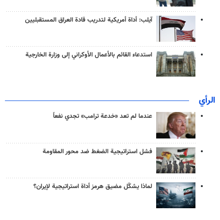
آيلب: أداة أمريكية لتدريب قادة العراق المستقبليين
استدعاء القائم بالأعمال الأوكراني إلى وزارة الخارجية
الرأي
عندما لم تعد «خدعة ترامب» تجدي نفعاً
فشل استراتيجية الضغط ضد محور المقاومة
لماذا يشكّل مضيق هرمز أداة استراتيجية لإيران؟