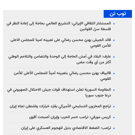
توب تن
المستشار الثقافي الإيراني: التشريع العالمي بحاجة إلى إعادة النظر في
فلسفة سنّ القوانين
قائد الجيش يهنئ محسن رضائي على تعيينه امينا للمجلس الاعلى
للأمن القومي
عارف: البلاد في أمسّ الحاجة إلى الوحدة والتضامن والتلاحم الوطني
أكثر من أي وقت مضى
قاليباف يهنئ محسن رضائي بتعيينه أميناً للمجلس الأعلى للأمن
القومي
المقاومة السورية تعلن استهداف قوات جيش الاحتلال الصهيوني في
درعا جنوب سوريا
تراجع المخزون التسليحي الأميركي يقيّد خيارات واشنطن تجاه إيران
كريس مورفي: ترامب خسر الحرب وإيران أصبحت أقوى
ترامب: الضغط الاقتصادي بديل للهجوم العسكري على إيران