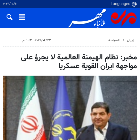
١٠‏/٠٨‏/٢٠٢٦
إيران
السياسة
٢٢‏/٠٤‏/٢٠٢٤، ٦:٤٣ م
مخبر: نظام الهيمنة العالمية لا يجرؤ على
مواجهة ايران القوية عسكريا