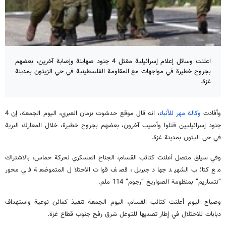
اعلنت وسائل إعلام إسرائيلية مقتل 4 جنود صهاينة وإصابة آخرين، بعضهم
بجروح خطيرة في مواجهات مع المقاومة الفلسطينية في حي الزيتون بمدينة
غزة.
وأفادت
وكالة مهر للأنباء
، انه قال موقع حدشوت بزمان العبري، اليوم الجمعة، إن 4
جنود إسرائيليين قتلوا وأصيب آخرون، بعضهم بجروح خطيرة، خلال المعارك البرية
في حي اليتون بمدينة غزة.
وفي سياق متصل أعلنت كتائب القسام، الجناح العسكري لحركة حماس، بالاشتراك
مع كتائب الشهيد جهاد جبريل، قصف قوات الاحتلال المتموضعة في محور
“نتساريم” بمنظومة الصواريخ “رجوم” 114 ملم.
وصباح اليوم أعلنت كتائب القسام، اليوم الجمعة تنفيذ كمائن نوعية واستهداف
دبابات للاحتلال في إطار تصديها للتوغل شرق رفح جنوب قطاع غزة.