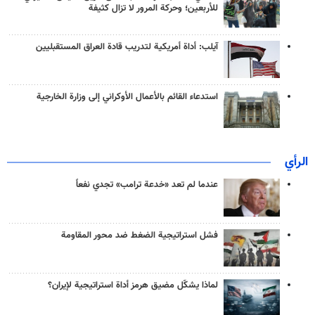
للأربعين؛ وحركة المرور لا تزال كثيفة
آيلب: أداة أمريكية لتدريب قادة العراق المستقبليين
استدعاء القائم بالأعمال الأوكراني إلى وزارة الخارجية
الرأي
عندما لم تعد «خدعة ترامب» تجدي نفعاً
فشل استراتيجية الضغط ضد محور المقاومة
لماذا يشكّل مضيق هرمز أداة استراتيجية لإيران؟