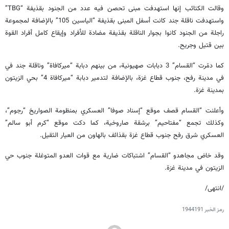
وقالت الكتائب إنها استهدفت مبنى تحصن فيه عدد من الجنود بقذيفة “TBG”
واستهدفت ناقلة جند كانت أسفل المبنى بقذيفة “الياسين 105” بالإضافة لمجموعة
راجلة من الجنود كانوا بجوار الناقلة بقذيفة مضادة للأفراد وإيقاع كامل أفراد القوة
بين قتيل وجريح.
كما دمّرت “القسام” 3 دبابات صهيونية، من بينهم دبابة “ميركافاة” وناقلة جند في
في مدينة رفح، جنوب قطاع غزة، بالإضافة لتدمير دبابة “ميركافاة 4” بحي الزيتون
بمدينة غزة.
وأعلنت “القسام قصف موقع “إسناد صوفا” العسكري بمنظومة الصواريخ “رجوم”،
وكذلك تجمع “مفتاحيم” برشقة صاروخية، كما دكت موقع “كرم أبو سالم”
العسكري شرق رفح جنوب قطاع غزة بقذائف بالهاون من العيار الثقيل.
وقد خاض مجاهدو “القسام” اشتباكات ضارية مع قوات العدو المتوغلة جنوب حي
الزيتون في مدينة غزة.
/انتهى/
رمز الخبر
1944191