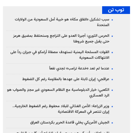
توب تن
سبب تشكيل «اتفاق مكة» هو خيبة أمل السعودية من الولايات
المتحدة
الحرس الثوري: أجبرنا العدو على التراجع وسنحتفظ بمضيق هرمز
حتى يقبل جميع شروطنا
القوات المسلحة اليمنية تستهدف مصفاة أرامكو في جيزان رداً على
الانتهاكات السعودية
عندما لم تعد «خدعة ترامب» تجدي نفعاً
عراقجي: إيران ثابتة على عهدها بالمقاومة رغم كل الضغوط
الكعبي: خيار الدبلوماسية مع النظام السعودي غير مجدٍ والصواب هو
الرد العسكري
وزير الزراعة: الأمن الغذائي للبلاد محفوظ رغم الضغوط الخارجية..
إيران تنتصر في المعركة الاقتصادية
الجيش الأمريكي يخلي قاعدة الحرير بكردستان العراق