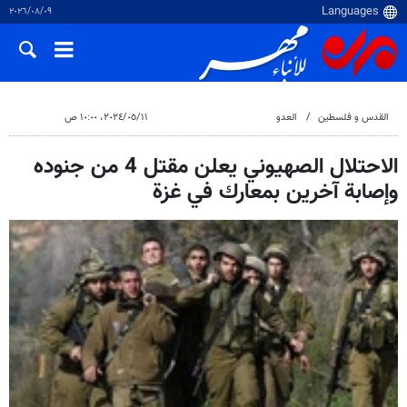
٠٩‏/٠٨‏/٢٠٢٦
القدس و فلسطین
العدو
١١‏/٠٥‏/٢٠٢٤، ١٠:٠٠ ص
الاحتلال الصهيوني يعلن مقتل 4 من جنوده
وإصابة آخرين بمعارك في غزة