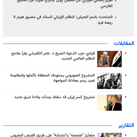
تقرير إعلامي أميركي عن مسعى إيران لإخراج أميركا من الخليج
الفارسي
المتحدث باسم الجيش: النظام الإيراني السائد في مضيق هرمز لا
رجعة فيه
المقابلات
قيادي حزب الدعوة الشيخ د. عامر الكفيشي يقرأ ملامح
النظام العالمي الجديد
المشروع الصهيوني يستهدف المنطقة بأكملها والمقاومة
تعيد رسم معادلة المواجهة
مشروع كسر إيران قد سقط، وبدأت ولادة شرق جديد
التقارير
منفذَيّ "شلمجه" و"تشذابة" على طريق الفيض المليوني