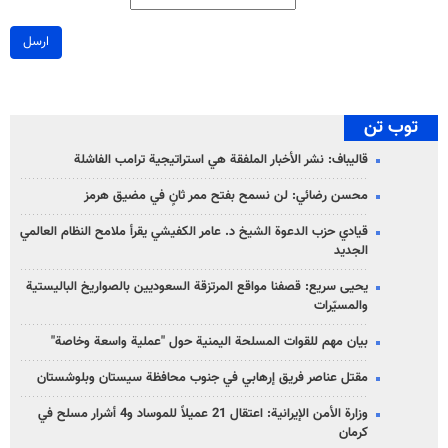
ارسل
توب تن
قاليباف: نشر الأخبار الملفقة هي استراتيجية ترامب الفاشلة
محسن رضائي: لن نسمح بفتح ممر ثانٍ في مضيق هرمز
قيادي حزب الدعوة الشيخ د. عامر الكفيشي يقرأ ملامح النظام العالمي
الجديد
يحيى سريع: قصفنا مواقع المرتزقة السعوديين بالصواريخ الباليستية
والمسيّرات
بيان مهم للقوات المسلحة اليمنية حول "عملية واسعة وخاصة"
مقتل عناصر فريق إرهابي في جنوب محافظة سيستان وبلوشستان
وزارة الأمن الإيرانية: اعتقال 21 عميلاً للموساد و4 أشرار مسلح في
كرمان