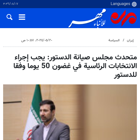
٠٧‏/٠٨‏/٢٠٢٦
إيران
السياسة
٢٠‏/٠٥‏/٢٠٢٤، ١٠:٥٧ ص
متحدث مجلس صيانة الدستور: يجب إجراء
الانتخابات الرئاسية في غضون 50 يوما وفقا
للدستور