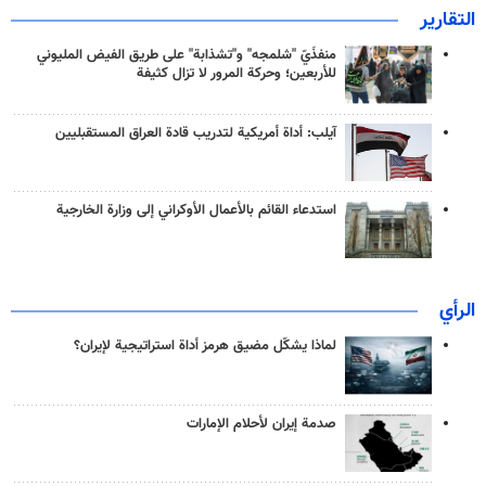
التقارير
منفذَيّ "شلمجه" و"تشذابة" على طريق الفيض المليوني
للأربعين؛ وحركة المرور لا تزال كثيفة
آيلب: أداة أمريكية لتدريب قادة العراق المستقبليين
استدعاء القائم بالأعمال الأوكراني إلى وزارة الخارجية
الرأي
لماذا يشكّل مضيق هرمز أداة استراتيجية لإيران؟
صدمة إيران لأحلام الإمارات