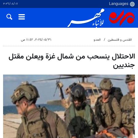
٠٧‏/٠٨‏/٢٠٢٦
القدس و فلسطین
العدو
٣١‏/٠٥‏/٢٠٢٤، ١١:٤٢ ص
الاحتلال ينسحب من شمال غزة ويعلن مقتل
جنديين