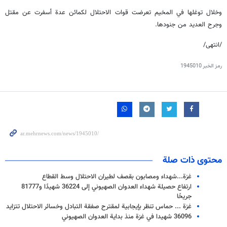
وخلال توغلها في المخيم تعرضت قوات الاحتلال لكمائن عدة أسفرت عن مقتل
وجرح العديد من جنودها.
/انتهى/
رمز الخبر
1945010
محتوى ذات صلة
غزة...شهداء ومصابون بقصف لطيران الاحتلال وسط القطاع
ارتفاع حصيلة شهداء العدوان الصهيوني إلى 36224 شهيدًا و81777
جريحًا
غزة ... حماس تنظر بإيجابية لمقترح صفقة التبادل وخسائر الاحتلال تتزايد
36096 شهيدا في غزة منذ بداية العدوان الصهيوني