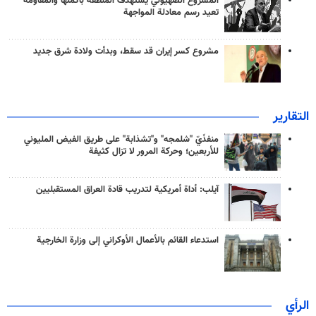
المشروع الصهيوني يستهدف المنطقة بأكملها والمقاومة
تعيد رسم معادلة المواجهة
مشروع كسر إيران قد سقط، وبدأت ولادة شرق جديد
التقارير
منفذَيّ "شلمجه" و"تشذابة" على طريق الفيض المليوني
للأربعين؛ وحركة المرور لا تزال كثيفة
آيلب: أداة أمريكية لتدريب قادة العراق المستقبليين
استدعاء القائم بالأعمال الأوكراني إلى وزارة الخارجية
الرأي