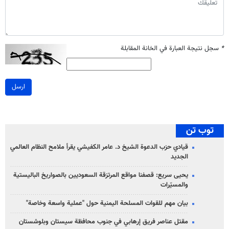
*
سجل نتيجة العبارة في الخانة المقابلة
ارسل
توب تن
قيادي حزب الدعوة الشيخ د. عامر الكفيشي يقرأ ملامح النظام العالمي
الجديد
يحيى سريع: قصفنا مواقع المرتزقة السعوديين بالصواريخ الباليستية
والمسيّرات
بيان مهم للقوات المسلحة اليمنية حول "عملية واسعة وخاصة"
مقتل عناصر فريق إرهابي في جنوب محافظة سيستان وبلوشستان