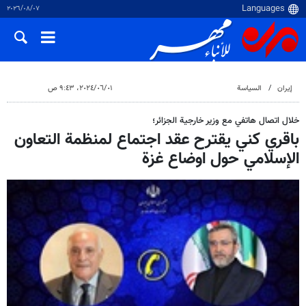
٠٧‏/٠٨‏/٢٠٢٦
إيران
السياسة
٠١‏/٠٦‏/٢٠٢٤، ٩:٤٣ ص
خلال اتصال هاتفي مع وزير خارجية الجزائر؛
باقري كني يقترح عقد اجتماع لمنظمة التعاون
الإسلامي حول اوضاع غزة