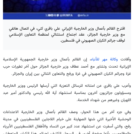
اقترح القائم بأعمال وزير الخارجية الإيراني علي باقري كني، في اتصال هاتفي
مع وزير خارجية الجزائر، عقد اجتماع استثنائي لمنظمة التعاون الإسلامي
لوقف جرائم الكيان الصهيوني في فلسطين.
وأفادت
وكالة مهر للأنباء
، إن القائم بأعمال وزير خارجية الجمهورية الإسلامية
الإيرانية تحدث وتشاور مع أحمد عطاف وزير خارجية الجزائر حول آخر تطورات حرب
غزة وجرائم الكيان الصهيوني في غزة ورفح والتعاون الثنائي بين إيران والجزائر.
وأعرب علي باقري عن امتنانه للرسائل التعزية التي أرسلها الرئيس ووزير الخارجية
ومسؤولون جزائريون آخرون بمناسبة استشهاد آية الله رئيسي والدكتور أمير عبد
اللهيان وغيرهم من شهداء الخدمة.
وفي جزء آخر من هذا الحوار، وصف القائم بأعمال وزير الخارجية الاعتداءات
الوحشية الأخيرة التي شنها الصهاينة على خيام اللاجئين الفلسطينيين في مدينة
رفح، والتي أسفرت عن استشهاد عدد كبير من النساء والأطفال الفلسطينيين الأبرياء
والمظلومين، بأنها صفحة أخرى في السجل الكثيف لجرائم هذا الكيان المتعطش