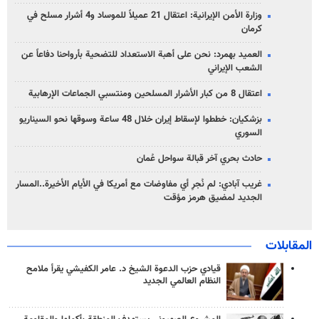
وزارة الأمن الإيرانية: اعتقال 21 عميلاً للموساد و4 أشرار مسلح في
كرمان
العميد بهمرد: نحن على أهبة الاستعداد للتضحية بأرواحنا دفاعاً عن
الشعب الإيراني
اعتقال 8 من كبار الأشرار المسلحين ومنتسبي الجماعات الإرهابية
بزشكيان: خططوا لإسقاط إيران خلال 48 ساعة وسوقها نحو السيناريو
السوري
حادث بحري آخر قبالة سواحل عُمان
غريب آبادي: لم نُجرِ أي مفاوضات مع أمريكا في الأيام الأخيرة..المسار
الجديد لمضيق هرمز مؤقت
المقابلات
قيادي حزب الدعوة الشيخ د. عامر الكفيشي يقرأ ملامح
النظام العالمي الجديد