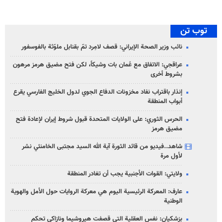
توب تن
نائب وزير الصحة الإيراني: قصف لامِرد تمّ بقنابل ملوّثة بالفوسفور
عراقجي: الاتفاق مع عُمان بات وشيكاً، لكن فتح مضيق هرمز مرهون
بشروط أخرى
إنذار باقتراب نفاد مخزونات الدفاع الجوي لدول الخليج الفارسي يقرع
أبواب المنطقة
الحرس الثوري: على الولايات المتحدة قبول شروط إيران لإعادة فتح
مضيق هرمز
شاهد..فيديو من قائد الثورة آية الله السيد مجتبى الخامنئي نشر
لأول مرة
ولايتي: القوات الأجنبية يجب أن تغادر المنطقة
عارف: المعركة الرئيسية اليوم هي معركة الروايات حول الأمل والهوية
الوطنية
بزشكيان: نفس العقلية التي قصفت هيروشيما ونازاكي تحكم