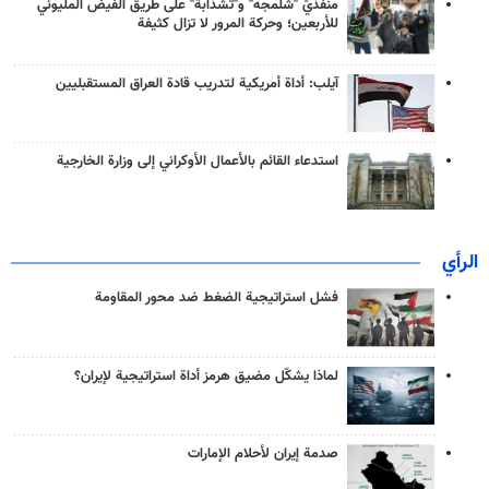
منفذَيّ "شلمجه" و"تشذابة" على طريق الفيض المليوني
للأربعين؛ وحركة المرور لا تزال كثيفة
آيلب: أداة أمريكية لتدريب قادة العراق المستقبليين
استدعاء القائم بالأعمال الأوكراني إلى وزارة الخارجية
الرأي
فشل استراتيجية الضغط ضد محور المقاومة
لماذا يشكّل مضيق هرمز أداة استراتيجية لإيران؟
صدمة إيران لأحلام الإمارات