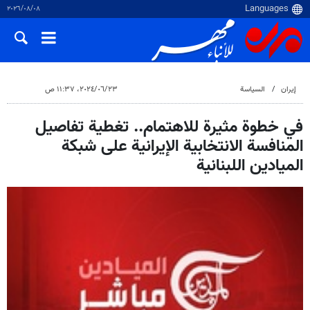
٠٨‏/٠٨‏/٢٠٢٦
إيران
السياسة
٢٣‏/٠٦‏/٢٠٢٤، ١١:٣٧ ص
في خطوة مثيرة للاهتمام.. تغطية تفاصيل
المنافسة الانتخابية الإيرانية على شبكة
الميادين اللبنانية