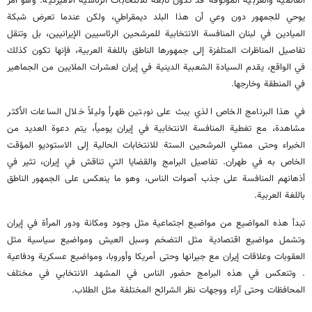
العالمية والعربية الموثوقة قد تكون تابعة للانتخابات الرئاسية الأميركية. وهو أمر
يوحي للجمهور دون وعي أن هذا البلد ديمقراطي، ولكن عندما تعرض شبكة
الميادين في لبنان المنافسة الانتخابية للمرشحين الرئاسيين الإيرانيين، بل وتنقل
تفاصيل المناظرات المتلفزة إلى جمهورها الناطق باللغة العربية، فإنها تكون كذلك
في الواقع، يقدم السيادة الشعبية الدينية في إيران لعشرات الملايين من الجماهير
في المنطقة وخارجها.
في هذا البرنامج الخاص الذي يبث على نوبتين ظهراً وليلاً خلال الساعات الأكثر
مشاهدة، مع تغطية المنافسة الانتخابية في إيران يومياً، يتم دعوة العديد من
الخبراء وحتى ممثلي المرشحين الستة للانتخابات الحالية إلى الاستوديو المؤقت
الخاص به في طهران. تفاصيل البرامج والقضايا التي تناقش في إيران، تثير في
أذهانهم المنافسة على جذب أصوات الناس، وهو ما ينعكس على الجمهور الناطق
باللغة العربية.
تبدأ هذه المواضيع من مواضيع اجتماعية مثل وجود ومكانة ودور المرأة في إيران
وتشمل مواضيع اقتصادية مثل التضخم وسبل العيش ومواضيع سياسية مثل
العقوبات وعلاقات إيران مع جيرانها وحتى أمريكا وأوروبا، ومواضيع عسكرية ودفاعية
. وتنعكس في هذه البرامج حضور الناس في المشهد الانتخابي في مختلف
المحافظات وحتى آراء ووجهات نظر الشرائح المختلفة مثل الطلاب.