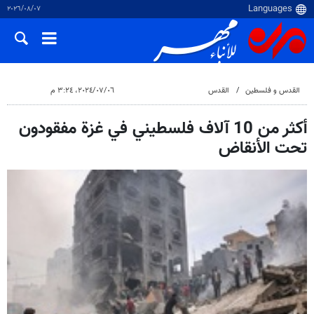
٠٧‏/٠٨‏/٢٠٢٦
القدس و فلسطین
القدس
٠٦‏/٠٧‏/٢٠٢٤، ٣:٢٤ م
أكثر من 10 آلاف فلسطيني في غزة مفقودون
تحت الأنقاض