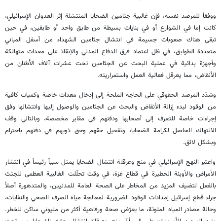
ووفقاً للمرصد نفسه، فإن غالبية جثامين الضحايا المنتشلة إثر العدوان الإسرائيلي،
كانت إما في الشوارع أو في بنايات بسيطة من طابق واحد أو طابقين، في حين
تبقى هناك صعوبات جسيمة في انتشال جثامين الشهداء من أسفل المباني
متعددة الطوابق، في ظل اعتماد فرق الدفاع المدني والإنقاذ على معدات متهالكة
وأجهزة بدائية في عملية البحث عن الجثامين تحت عشرات آلاف الأطنان من
الأنقاض، مما يعرقل فعالية العمل واستمراريته.
وشدّد المرصد الحقوقي على الحاجة الملحة إلى إدخال معدات خاصة وكميات كافية
من الوقود لبدء إزالة الأنقاض والبحث عن الجثامين والوصول إليها وانتشالها وفق
إجراءات خاصة للتعرف إلى أصحابها ودفنهم في مقابر مخصصة، وبالتالي وقف
الانتهاك الحاصل لكرامة الضحايا، وتفعيل حقهم وحق ذويهم في دفنهم باحترام
وبشكل لائق.
واعتبر النهج الإسرائيلي في منع وعرقلة انتشال الضحايا يمثل سبباً رئيساً في انتشار
الأمراض والأوبئة الخطيرة في قطاع غزة، في وقت تحلّلت الغالبية العظمى للجثث
بالفعل لتضيف المزيد من المخاطر على الصحة العامة للمدنيين، والمتدهورة أصلاً
جراء قطع إسرائيل إمدادات الوقود الضرورية لمعالجة مياه الصرف الصحي والنفايات،
وحالة مصادر المياه الملوثة، ما يعرّض صحة ورفاهية أكثر من مليوني ساكن للخطر.