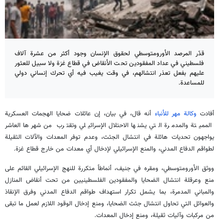
قدّر المرصد الأورومتوسطي لحقوق الإنسان وجود أكثر من عشرة آلاف
فلسطيني في عداد المفقودين تحت الأنقاض في قطاع غزة ولا سبيل للعثور
عليهم بفعل تعذر انتشالهم، في وقت يغيب فيه أي تحرك إنساني دولي
للمساعدة.
أفادت
وكالة مهر للأنباء
أنه قال، في بيان، إن عائلات ضحايا الهجمات العسكرية
المميتة والمدمرة التي يشنها الاحتلال الإسرائيلي وتقترب من شهرها العاشر
يواجهون تحديات هائلة في انتشال الجثث، وعدم توفر المعدات والآلات الثقيلة
لطواقم الدفاع المدني، والمنع الإسرائيلي لإدخال أي معدات من خارج قطاع غزة.
ووثق الأورومتوسطي، ومقره في جنيف، أنماطاً متكررة للنهج الإسرائيلي القائم على
منع وعرقلة انتشال الضحايا والمفقودين الفلسطينيين من تحت أنقاض المنازل
والمباني المدمرة، بما يشمل تكرار استهداف طواقم الدفاع المدني وفرق الإنقاذ
والعوائل التي تحاول انتشال جثث الضحايا، ومنع إدخال الوقود اللازم لعمل ما تبقى
من مركبات وآليات ثقيلة، ومنع إدخال المعدات.