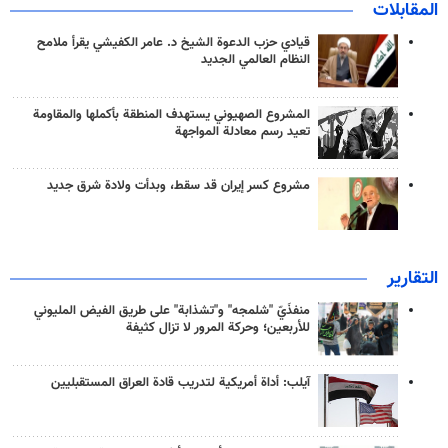
المقابلات
قيادي حزب الدعوة الشيخ د. عامر الكفيشي يقرأ ملامح
النظام العالمي الجديد
المشروع الصهيوني يستهدف المنطقة بأكملها والمقاومة
تعيد رسم معادلة المواجهة
مشروع كسر إيران قد سقط، وبدأت ولادة شرق جديد
التقارير
منفذَيّ "شلمجه" و"تشذابة" على طريق الفيض المليوني
للأربعين؛ وحركة المرور لا تزال كثيفة
آيلب: أداة أمريكية لتدريب قادة العراق المستقبليين