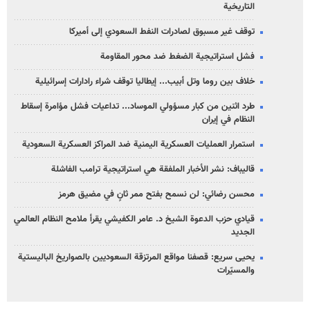
التاريخية
توقف غير مسبوق لصادرات النفط السعودي إلى أميركا
فشل استراتيجية الضغط ضد محور المقاومة
خلاف بين روما وتل أبيب... إيطاليا توقف شراء رادارات إسرائيلية
طرد اثنين من كبار مسؤولي الموساد... تداعيات فشل مؤامرة إسقاط
النظام في إيران
استمرار العمليات العسكرية اليمنية ضد المراكز العسكرية السعودية
قاليباف: نشر الأخبار الملفقة هي استراتيجية ترامب الفاشلة
محسن رضائي: لن نسمح بفتح ممر ثانٍ في مضيق هرمز
قيادي حزب الدعوة الشيخ د. عامر الكفيشي يقرأ ملامح النظام العالمي
الجديد
يحيى سريع: قصفنا مواقع المرتزقة السعوديين بالصواريخ الباليستية
والمسيّرات