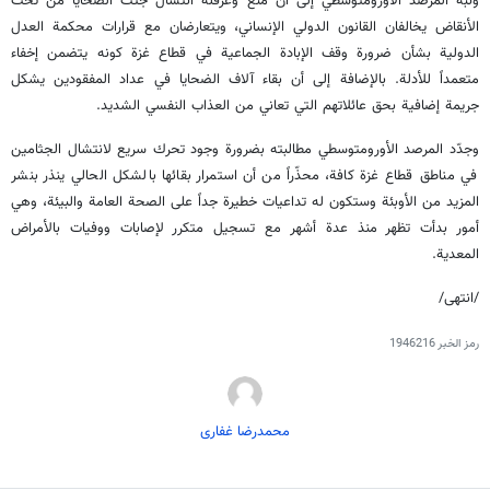
ونبه المرصد الأورومتوسطي إلى أنّ منع وعرقلة انتشال جثث الضحايا من تحت
الأنقاض يخالفان القانون الدولي الإنساني، ويتعارضان مع قرارات محكمة العدل
الدولية بشأن ضرورة وقف الإبادة الجماعية في قطاع غزة كونه يتضمن إخفاء
متعمداً للأدلة. بالإضافة إلى أن بقاء آلاف الضحايا في عداد المفقودين يشكل
جريمة إضافية بحق عائلاتهم التي تعاني من العذاب النفسي الشديد.
وجدّد المرصد الأورومتوسطي مطالبته بضرورة وجود تحرك سريع لانتشال الجثامين
في مناطق قطاع غزة كافة، محذّراً من أن استمرار بقائها بالشكل الحالي ينذر بنشر
المزيد من الأوبئة وستكون له تداعيات خطيرة جداً على الصحة العامة والبيئة، وهي
أمور بدأت تظهر منذ عدة أشهر مع تسجيل متكرر لإصابات ووفيات بالأمراض
المعدية.
/انتهى/
رمز الخبر
1946216
محمدرضا غفاری