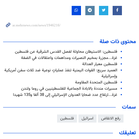
محتوى ذات صلة
فلسطين: الاستيطان محاولة لفصل القدس الشرقية عن فلسطين
غزة...مجزرة بمخيم النصيرات ومداهمات واعتقالات في الضفة
فلسطين معيار العدالة
العميد سريع: القوات اليمنية تنفذ عملياتٍ نوعية ضد ثلاث سفن أمريكية
وإسرائيلية
فلسطين المتحدة المقاومة
مسيرات منددة بالابادة الجماعية للفلسطينيين في روما ولندن
غزة...ارتفاع عدد ضحايا العدوان الإسرائيلي إلى 38 ألفا و135 شهيدا
سمات
رفع الانقاض
اسرائيل
فلسطين
تعليقك