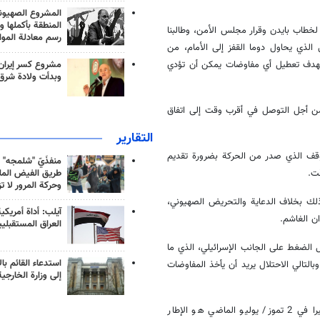
المشروع الصهيو
المنطقة بأكملها و
 لخطاب بايدن وقرار مجلس الأمن، وطالبنا
رسم معادلة الموا
لذي يحاول دوما القفز إلى الأمام، من
مشروع كسر إيران
 بهدف تعطيل أي مفاوضات يمكن أن تؤدي
وبدأت ولادة شرق
 أجل التوصل في أقرب وقت إلى اتفاق
التقارير
وقف الذي صدر من الحركة بضرورة تقديم
منفذَيّ "شلمجه" 
طريق الفيض الملي
ت.
وحركة المرور لا ت
ذلك بخلاف الدعاية والتحريض الصهيوني،
آيلب: أداة أمريكي
ن الغاشم.
العراق المستقبلي
الضغط على الجانب الإسرائيلي، الذي ما
استدعاء القائم بال
لتالي الاحتلال يريد أن يأخذ المفاوضات
إلى وزارة الخارجية
واستطرد: نأمل أن يكون المقترح الأخير الذي وافقت عليه حركة حماس أخيرا في 2 تموز/ يوليو الماضي هو الإطار