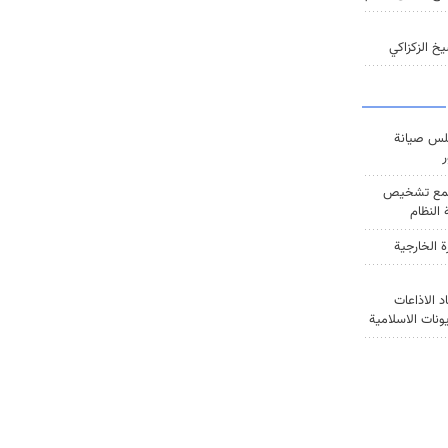
خ الزكزاكي
س صيانة
ر
ع تشخيص
النظام
ة الخارجية
د الاذاعات
يونات الاسلامية