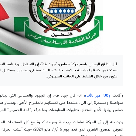
قال الناطق الرسمي باسم حركة حماس، "جهاد طه"، إن الاحتلال يريد فقط الاس
يستخدمها كغطاء لمواصلة جرائمه بحق شعبنا الفلسطيني، وضمان مستقبل المف
يكون من خلال الضغط على الجانب الصهيوني.
وأفادت
وكالة مهر للأنباء
، انه قال جهاد طه، إن الجهود والمساعي التي يبذلها
متواصلة ومستمرة إلى الن، مشددا على تمسكهم بالمقترح الأخير، وبمسار ص
حماس بيانها الأخير المتعلق بتطورات المفاوضات وما عرف بـ"قمة الخميس" المرت
ونوه طه إلى أن الحركة تعاملت بإيجابية ومرونة كبيرة مع كل المقترحات المخت
العرض المصري القطري الذي قدم يوم 6 أيا