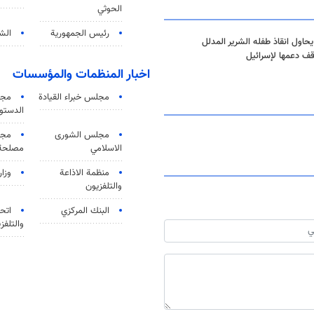
الحوثي
رئيس الجمهورية
الشي
 يحاول انقاذ طفله الشرير المدلل
وقف دعمها لإسرائيل
اخبار المنظمات والمؤسسات
مجلس خبراء القيادة
مجل
الدستو
مجلس الشورى
مجم
الاسلامي
مصلحة 
منظمة الاذاعة
وزار
والتلفزیون
البنك المركزي
اتحا
والتلفز