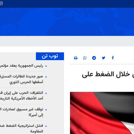
توب تن
رئيس الجمهورية يعقد مؤتمراً 
 خلال الضغط على
صور جديدة للطائرات المسيّرة 
أسقطها الحرس الثوري
التلغراف: الحرب على إيران ق
أحد الأخطاء الأمريكية التاريخ
توقف غير مسبوق لصادرات ال
إلى أميركا
فشل استراتيجية الضغط ضد
المقاومة