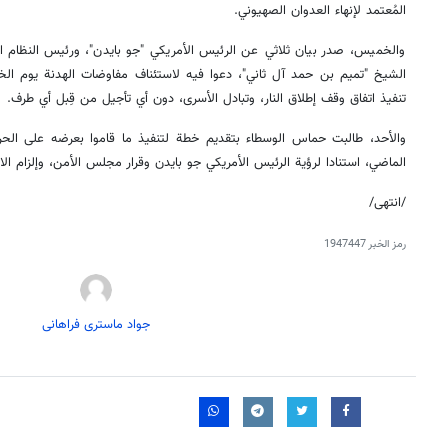
المُعتمد لإنهاء العدوان الصهيوني.
والخميس، صدر بيان ثلاثي عن الرئيس الأمريكي "جو بايدن"، ورئيس النظام ا
الشيخ "تميم بن حمد آل ثاني"، دعوا فيه لاستئناف مفاوضات الهدنة يوم ال
تنفيذ اتفاق وقف إطلاق النار، وتبادل الأسرى، دون أي تأجيل من قِبل أي طرف.
الماضي، استنادا لرؤية الرئيس الأمريكي جو بايدن وقرار مجلس الأمن، وإلزام ال
/انتهى/
رمز الخبر
1947447
جواد ماستری فراهانی