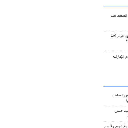
 الضغط ضد
 هرمز أداة
؟
 الإمارات
س السلطة
ة
يد حسن
يخ عيسى قاسم