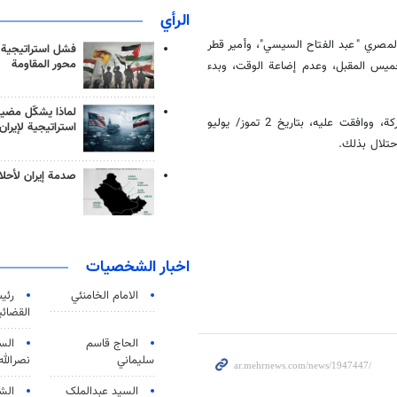
الرأي
لمصري "عبد الفتاح السيسي"، وأمير قطر
فشل استراتيجية
محور المقاومة
خميس المقبل، وعدم إضاعة الوقت، وبدء
لماذا يشكّل مضيق
والأحد، طالبت حماس الوسطاء بتقديم خطة لتنفيذ ما قاموا بعرضه على الحركة، ووافقت عليه، بتاريخ 2 تموز/ يوليو
استراتيجية لإيران
احتلال بذلك.
صدمة إيران لأحلام
اخبار الشخصيات
الامام الخامنئي
رئی
القضائی
الحاج قاسم
الس
سليماني
نصرالله
السید عبدالملک
الش