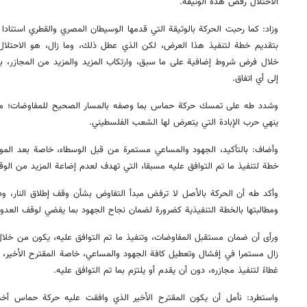
الاحتلال رفض هذه الوثيقة.
وزاد: كما رحبت الحركة بالوثيقة التي قدمها الوسيطان المصري والقطري استنادا
بتقديم خطة لتنفيذ هذا العرض، لكن الذي عطل ذلك، وما زال، هو الاحتلال ا
خلال فرض شروط إضافية على ما سبق، وارتكاب المزيد والمزيد من المجازر،
إلى أي اتفاق.
وشدد طه على تمسك حركة حماس بما وصفه بالمسار الصحيح للمفاوضات؛ من
ينهي حرب الإبادة التي يتعرض لها الشعب الفلسطيني.
وأضاف: بالتأكيد، الجهود والمساعي مستمرة من قبل الوسطاء، خاصة بعد الم
خطة لتنفيذ ما تم التوافق عليه مسبقا، التي تهدف لعدم إضاعة المزيد من الوق
وأكد طه أن الحركة بالأصل لا ترفض مبدأ التفاوض بشأن وقف إطلاق النار، و
ومطالبتها بالخطة التنفيذية كضرورة لضمان نجاح الجهود بما يفضي لوقف العدوا
ورأى أن ضمان مستقبل المفاوضات، وتنفيذ ما تم التوافق عليه، يكون من خلال 
زال مستمرا في إفشال وتعطيل كافة الجهود والمساعي، خاصة المقترح الأخير، وبا
غطاءً لتنفيذ مجازره، دون أن يقدم أو يلتزم بما تم التوافق عليه.