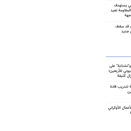
ني يستهدف
المقاومة تعيد
جهة
 قد سقط،
 جديد
و"تشذابة" على
وني للأربعين؛
زال كثيفة
ة لتدريب قادة
ين
أعمال الأوكراني