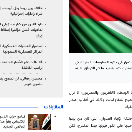
خلاف بين روما وتل أبيب... إ
شراء رادارات إسرائيلية
طرد اثنين من كبار مسؤولي ال
تداعيات فشل مؤامرة إسقاط ا
إيران
استمرار العمليات العسكرية ا
المراكز العسكرية السعودية
قاليباف: نشر الأخبار الملفقة
تمرار في دائرة المفاوضات المفرغة كي
ترامب الفاشلة
اوضات، وتنفيذ ما تم التوافق عليه،
محسن رضائي: لن نسمح بفتح
مضيق هرمز
 الوسطاء (القطريون والمصريون) لا تزال
حيح للمفاوضات، وذلك في أعقاب إصدار
المقابلات
قبة.
قيادي حزب الدعوة
لفة لإنهاء العدوان، التي كان من بينها
الكفيشي يقرأ ملا
ر/ مايو 2024؛ حيث أعلنت الحركة حينها على الفور قبولها بهذا المقترح، لكن
العالمي الجديد