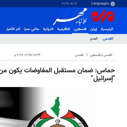
٠٧‏/٠٨‏/٢٠٢٦
الرئيسية
إيران
فلسطین
الاقلیمیة
الدولية
مالتي مدیا
آخر الأخبار
القدس
العدو
القدس و فلسطین
القدس
١٣‏/٠٨‏/٢٠٢٤، ٢:٢٧ م
حماس: ضمان مستقبل المفاوضات يكون من
"إسرائيل"