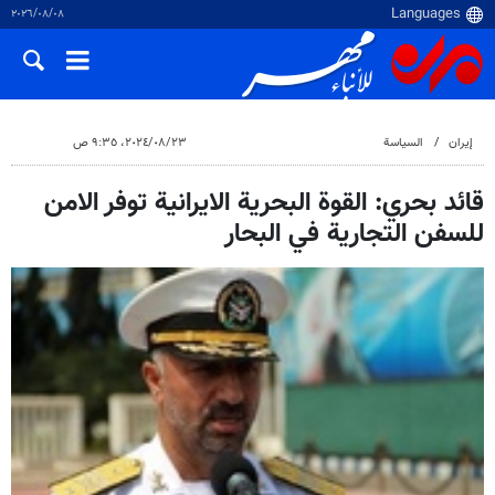
٠٨‏/٠٨‏/٢٠٢٦
إيران
السياسة
٢٣‏/٠٨‏/٢٠٢٤، ٩:٣٥ ص
قائد بحري: القوة البحرية الايرانية توفر الامن
للسفن التجارية في البحار