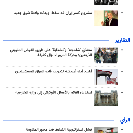
مشروع كسر إيران قد سقط، وبدأت ولادة شرق جديد
التقارير
منفذَيّ "شلمجه" و"تشذابة" على طريق الفيض المليوني
للأربعين؛ وحركة المرور لا تزال كثيفة
آيلب: أداة أمريكية لتدريب قادة العراق المستقبليين
استدعاء القائم بالأعمال الأوكراني إلى وزارة الخارجية
الرأي
فشل استراتيجية الضغط ضد محور المقاومة