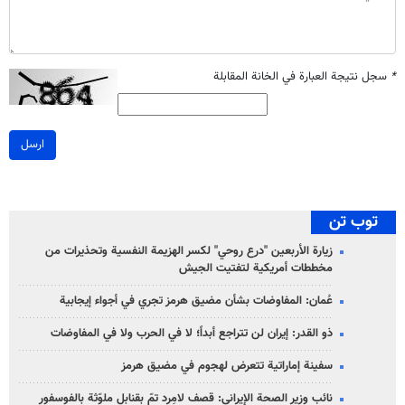
*
سجل نتيجة العبارة في الخانة المقابلة
ارسل
توب تن
زيارة الأربعين "درع روحي" لكسر الهزيمة النفسية وتحذيرات من
مخططات أمريكية لتفتيت الجيش
عُمان: المفاوضات بشأن مضيق هرمز تجري في أجواء إيجابية
ذو القدر: إيران لن تتراجع أبداً؛ لا في الحرب ولا في المفاوضات
سفينة إماراتية تتعرض لهجوم في مضيق هرمز
نائب وزير الصحة الإيراني: قصف لامِرد تمّ بقنابل ملوّثة بالفوسفور