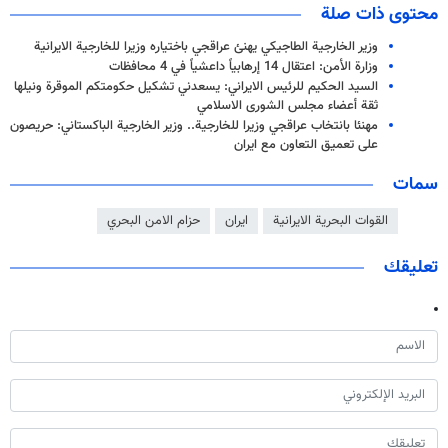
محتوى ذات صلة
وزير الخارجية الطاجيكي يهنئ عراقجي باختياره وزيرا للخارجية الايرانية
وزارة الأمن: اعتقال 14 إرهابياً داعشياً في 4 محافظات
السيد الحكيم للرئيس الايراني: يسعدني تشكيل حكومتكم الموقرة ونيلها
ثقة أعضاء مجلس الشورى الاسلامي
مهنئا بانتخاب عراقجي وزيرا للخارجية.. وزير الخارجية الباكستاني: حريصون
على تعميق التعاون مع ايران
سمات
القوات البحرية الايرانية
ايران
حزام الامن البحري
تعليقك