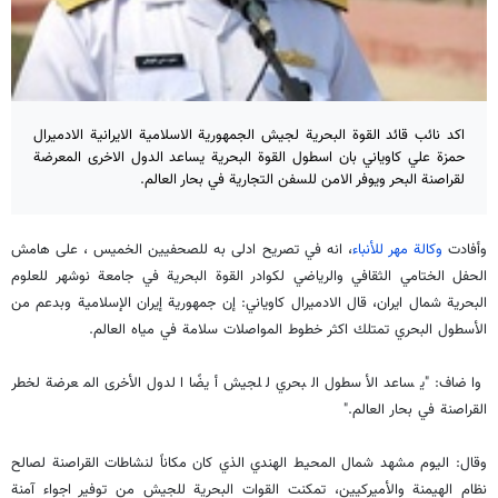
اكد نائب قائد القوة البحرية لجيش الجمهورية الاسلامية الايرانية الادميرال
حمزة علي كاوياني بان اسطول القوة البحرية يساعد الدول الاخرى المعرضة
لقراصنة البحر ويوفر الامن للسفن التجارية في بحار العالم.
وأفادت
وكالة مهر للأنباء
، انه في تصريح ادلى به للصحفيين الخميس ، على هامش
الحفل الختامي الثقافي والرياضي لكوادر القوة البحرية في جامعة نوشهر للعلوم
البحرية شمال ايران، قال الادميرال كاوياني: إن جمهورية إيران الإسلامية وبدعم من
الأسطول البحري تمتلك اكثر خطوط المواصلات سلامة في مياه العالم.
واضاف: "يساعد الأسطول البحري للجيش أيضًا الدول الأخرى المعرضة لخطر
القراصنة في بحار العالم."
وقال: اليوم مشهد شمال المحيط الهندي الذي كان مكاناً لنشاطات القراصنة لصالح
نظام الهيمنة والأميركيين، تمكنت القوات البحرية للجيش من توفير اجواء آمنة