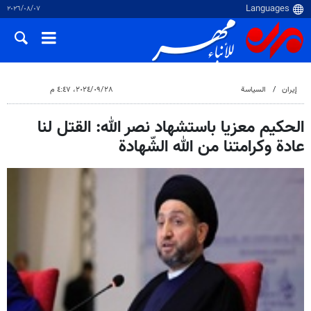
٠٧‏/٠٨‏/٢٠٢٦
إيران
السياسة
٢٨‏/٠٩‏/٢٠٢٤، ٤:٤٧ م
الحكيم معزيا باستشهاد نصر الله: القتل لنا
عادة وكرامتنا من الله الشّهادة