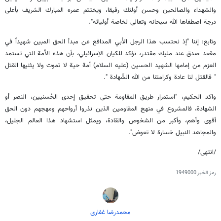
والشهداء والصالحين وحسن أولئك رفيقا، ويختتم عمره المبارك الشريف بأعلى
درجة اصطفاها الله سبحانه وتعالى لخاصة أوليائه".
وتابع: إننا "إذ نحتسب هذا الرجل الأبي المدافع عن مبدأ الحق المبين شهيداً في
مقعد صدق عند مليك مقتدر، نؤكد للكيان الإسرائيلي، بأن هذه الأمة التي تستمد
العزم من إمامها الشهيد الحسين (عليه السلام) أمة حية لا تموت ولا يثنيها القتل
" فالقتل لنا عادة وكرامتنا من الله الشّهادة ".
واكد الحكيم، "استمرار طريق المقاومة حتى تحقيق إحدى الحُسنيين، النصر أو
الشهادة، فالمشروع في منهج المقاومين الذين نذروا أرواحهم ومهجهم دون الحق
أقوى وأهم، وأكبر من الشخوص والقادة، ويمثل استشهاد هذا العالم الجليل،
والمجاهد النبيل خسارة لا تعوض".
/انتهى/
رمز الخبر
1949000
محمدرضا غفاری