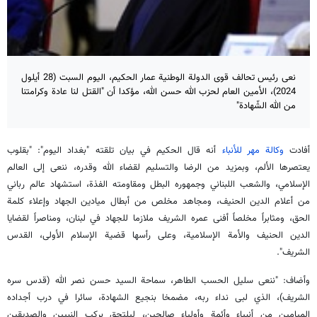
نعى رئيس تحالف قوى الدولة الوطنية عمار الحكيم، اليوم السبت (28 أيلول
2024)، الأمين العام لحزب الله حسن الله، مؤكدا أن "القتل لنا عادة وكرامتنا
من الله الشّهادة"
أفادت
وكالة مهر للأنباء
أنه قال الحكيم في بيان تلقته "بغداد اليوم": "بقلوب
يعتصرها الألم، وبمزيد من الرضا والتسليم لقضاء الله وقدره، ننعى إلى العالم
الإسلامي، والشعب اللبناني وجمهوره البطل ومقاومته الفذة، استشهاد عالم رباني
من أعلام الدين الحنيف، ومجاهد مخلص من أبطال ميادين الجهاد وإعلاء كلمة
الحق، ومثابراً مخلصاً أفنى عمره الشريف ملازما للجهاد في لبنان، ومناصراً لقضايا
الدين الحنيف والأمة الإسلامية، وعلى رأسها قضية الإسلام الأولى، القدس
الشريف".
وأضاف: "ننعى سليل الحسب الطاهر، سماحة السيد حسن نصر الله (قدس سره
الشريف)، الذي لبى نداء ربه، مضمخا بنجيع الشهادة، سائرا في درب أجداده
الميامين من أنبياء وأئمة وأولياء صالحين، ليلتحق بركب النبيين والصديقين