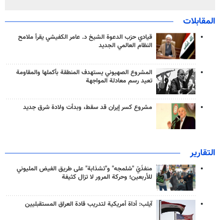
المقابلات
قيادي حزب الدعوة الشيخ د. عامر الكفيشي يقرأ ملامح
النظام العالمي الجديد
المشروع الصهيوني يستهدف المنطقة بأكملها والمقاومة
تعيد رسم معادلة المواجهة
مشروع كسر إيران قد سقط، وبدأت ولادة شرق جديد
التقارير
منفذَيّ "شلمجه" و"تشذابة" على طريق الفيض المليوني
للأربعين؛ وحركة المرور لا تزال كثيفة
آيلب: أداة أمريكية لتدريب قادة العراق المستقبليين