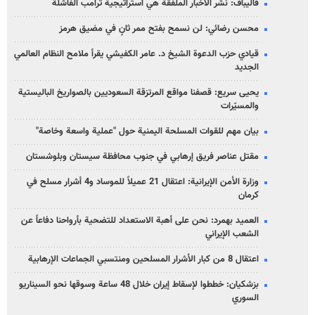
قاليباف: نشر الأخبار الملفقة هي استراتيجية ترامب الفاشلة
محسن رضائي: لن نسمح بفتح ممر ثانٍ في مضيق هرمز
قيادي حزب الدعوة الشيخ د. عامر الكفيشي يقرأ ملامح النظام العالمي
الجديد
يحيى سريع: قصفنا مواقع المرتزقة السعوديين بالصواريخ الباليستية
والمسيّرات
بيان مهم للقوات المسلحة اليمنية حول "عملية واسعة وخاصة"
مقتل عناصر فريق إرهابي في جنوب محافظة سيستان وبلوشستان
وزارة الأمن الإيرانية: اعتقال 21 عميلاً للموساد و4 أشرار مسلح في
كرمان
العميد بهمرد: نحن على أهبة الاستعداد للتضحية بأرواحنا دفاعاً عن
الشعب الإيراني
اعتقال 8 من كبار الأشرار المسلحين ومنتسبي الجماعات الإرهابية
بزشكيان: خططوا لإسقاط إيران خلال 48 ساعة وسوقها نحو السيناريو
السوري