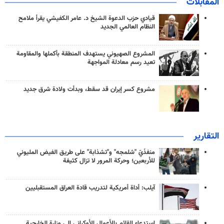
المقابلات
قيادي حزب الدعوة الشيخ د. عامر الكفيشي يقرأ ملامح
النظام العالمي الجديد
المشروع الصهيوني يستهدف المنطقة بأكملها والمقاومة
تعيد رسم معادلة المواجهة
مشروع كسر إيران قد سقط، وبدأت ولادة شرق جديد
التقارير
منفذَيّ "شلمجه" و"تشذابة" على طريق الفيض المليوني
للأربعين؛ وحركة المرور لا تزال كثيفة
آيلب: أداة أمريكية لتدريب قادة العراق المستقبليين
استدعاء القائم بالأعمال الأوكراني إلى وزارة الخارجية