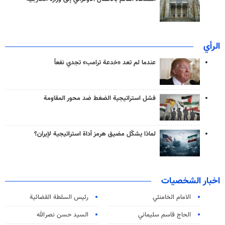
الرأي
عندما لم تعد «خدعة ترامب» تجدي نفعاً
فشل استراتيجية الضغط ضد محور المقاومة
لماذا يشكّل مضيق هرمز أداة استراتيجية لإيران؟
اخبار الشخصيات
الامام الخامنئي
رئیس السلطة القضائیة
الحاج قاسم سليماني
السيد حسن نصرالله