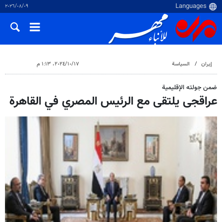
٠٩‏/٠٨‏/٢٠٢٦
إيران
السياسة
١٧‏/١٠‏/٢٠٢٤، ١:١٣ م
ضمن جولته الإقليمية
عراقجی یلتقی مع الرئيس المصري في القاهرة