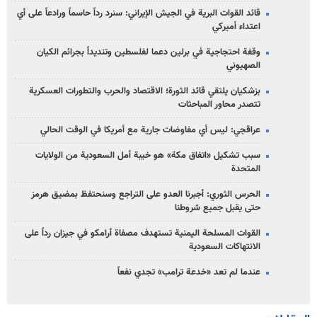
قائد القوات البرية في الجيش الإيراني: سنرد رداً حاسماً ورادعاً على أي
اعتداء أميركي
وقفة احتجاجية في برلين دعما لفلسطين وتنديداً بجرائم الكيان
الصهیوني
بزشكيان يلتقي قائد الثورة؛ الاقتصاد والحرب والتطورات العسكرية
تتصدر محاور المباحثات
عراقجي: ليس أي مفاوضات جارية مع أمريكا في الوقت الحالي
سبب تشكيل «اتفاق مكة» هو خيبة أمل السعودية من الولايات
المتحدة
الحرس الثوري: أجبرنا العدو على التراجع وسنحتفظ بمضيق هرمز
حتى يقبل جميع شروطنا
القوات المسلحة اليمنية تستهدف مصفاة أرامكو في جيزان رداً على
الانتهاكات السعودية
عندما لم تعد «خدعة ترامب» تجدي نفعاً