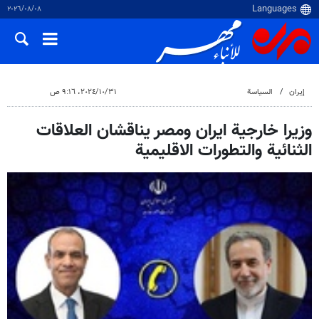
٠٨‏/٠٨‏/٢٠٢٦
إيران
السياسة
٣١‏/١٠‏/٢٠٢٤، ٩:١٦ ص
وزيرا خارجية ايران ومصر يناقشان العلاقات
الثنائية والتطورات الاقليمية