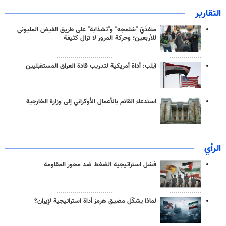
التقارير
منفذَيّ "شلمجه" و"تشذابة" على طريق الفيض المليوني
للأربعين؛ وحركة المرور لا تزال كثيفة
آيلب: أداة أمريكية لتدريب قادة العراق المستقبليين
استدعاء القائم بالأعمال الأوكراني إلى وزارة الخارجية
الرأي
فشل استراتيجية الضغط ضد محور المقاومة
لماذا يشكّل مضيق هرمز أداة استراتيجية لإيران؟