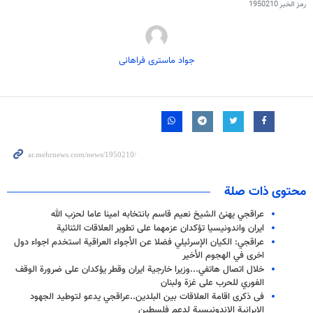
رمز الخبر
1950210
جواد ماستری فراهانی
محتوى ذات صلة
عراقجي يهنئ الشيخ نعيم قاسم بانتخابه امينا عاما لحزب الله
ايران واندونيسيا تؤكدان عزمهما على تطوير العلاقات الثنائية
عراقجي: الكيان الإسرئيلي فضلا عن الأجواء العراقية استخدم اجواء دول
اخرى في الهجوم الأخير
خلال اتصال هاتفي...وزيرا خارجية ايران وقطر يؤكدان على ضرورة الوقف
الفوري للحرب على غزة ولبنان
فی ذكرى اقامة العلاقات بين البلدين..عراقجي يدعو لتوطيد الجهود
الايرانية الاندونيسية لدعم فلسطين