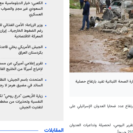
الكعبي: خيار الدبلوماسية مع 
السعودي غير مجدٍ والصواب ه
العسكري
وزير الزراعة: الأمن الغذائي ل
رغم الضغوط الخارجية.. إيران
المعركة الاقتصادية
الجيش الأمريكي يخلي قاعدة 
بكردستان العراق
تقرير إعلامي أميركي عن مسع
لإخراج أميركا من الخليج الف
المتحدث باسم الجيش: النظام 
ة الصحة اللبنانية تفيد بارتفاع حصلية
السائد في مضيق هرمز لا رج
زيارة الأربعين "درع روحي" لك
النفسية وتحذيرات من مخطط
ارتفاع عدد ضحايا العدوان الإسرائيلي على
لتفتيت الجيش
قرير اليومي، لحصيلة وتداعيات العدوان
المقابلات