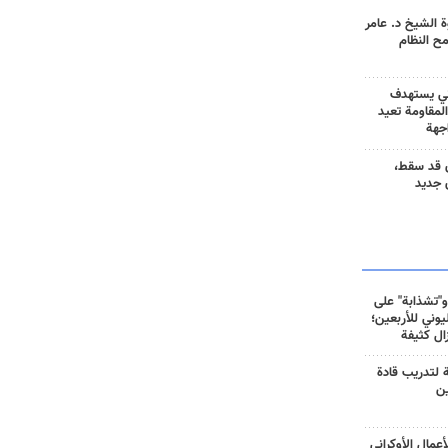
 الشيخ د. عامر
مح النظام
ني يستهدف
المقاومة تعيد
جهة
 قد سقط،
 جديد
و"تشذابة" على
وني للأربعين؛
زال كثيفة
ة لتدريب قادة
ين
أعمال الأوكراني