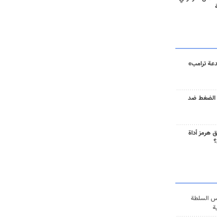
دعة ترامب»
 الضغط ضد
 هرمز أداة
؟
س السلطة
ة