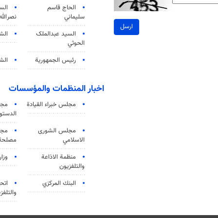
الحاج قاسم
الس
سليماني
نصرالله
ارسل
السید عبدالملک
الش
الحوثي
رئيس الجمهورية
الشي
اخبار المنظمات والمؤسسات
مجلس خبراء القيادة
مجل
الدستو
مجلس الشورى
مجم
الاسلامي
مصلحة 
منظمة الاذاعة
وزار
والتلفزیون
البنك المركزي
اتحا
والتلفز