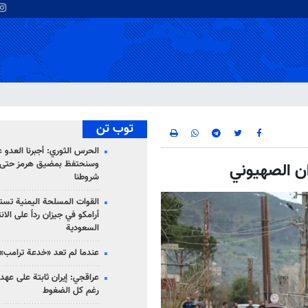
توب تن
الحرس الثوري: أجبرنا العدو ع
وسنحتفظ بمضيق هرمز حتى 
شروطنا
القوات المسلحة اليمنية تس
أرامكو في جيزان رداً على الان
السعودية
عندما لم تعد «خدعة ترامب» 
عراقجي: إيران ثابتة على عهده
رغم كل الضغوط