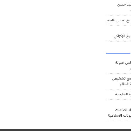
يد حسن
يخ عيسى قاسم
خ الزكزاكي
س صيانة
ر
ع تشخيص
النظام
ة الخارجية
د الاذاعات
يونات الاسلامية