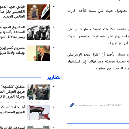
قيادي حزب الدعوة
لجنوبية، حيث شنّ مساء الأحد، غارات
الكفيشي يقرأ ملا
العالمي الجديد
المشروع الصهيو
لى منطقة الكفاءات تسببتا بدمار هائل على
المنطقة بأكملها و
تجاه طريق عام أوتوستراد الجاموس، حيث
رسم معادلة الموا
روائح كريهة.
مشروع كسر إيران
وبدأت ولادة شرق
مساء الأحد، أنّ "غارة العدو الإسرائيلي
 جديدة محدّثة وغير نهائية إلى استشهاد
التقارير
منفذَيّ "شلمجه" 
طريق الفيض الملي
وحركة المرور لا ت
آيلب: أداة أمريكي
العراق المستقبلي
استدعاء القائم بال