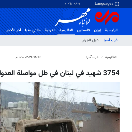
٠٩‏/٠٨‏/٢٠٢٦
الرئيسية
إيران
فلسطین
الاقلیمیة
الدولية
مالتي مدیا
آخر الأخبار
غرب آسیا
دول الجوار
الاقلیمیة
غرب آسیا
٢٤‏/١١‏/٢٠٢٤، ١٠:٠٠ م
3754 شهيد في لبنان في ظل مواصلة العدوان الصهيوني