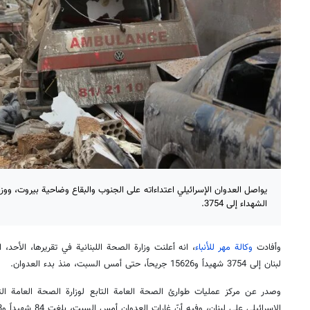
يواصل العدوان الإسرائيلي اعتداءاته على الجنوب والبقاع وضاحية بيروت، ووزار
الشهداء إلى 3754.
وأفادت
وكالة مهر للأنباء
، انه أعلنت وزارة الصحة اللبنانية في تقريرها، الأحد، 
لبنان إلى 3754 شهيداً و15626 جريحاً، حتى أمس السبت، منذ بدء العدوان.
وصدر عن مركز عمليات طوارئ الصحة العامة التابع لوزارة الصحة العامة الت
الإسرائيلي على لبنان، وفيه أنّ غارات العدوان أمس السبت، بلغت 84 شهيداً و213 جريحاً.