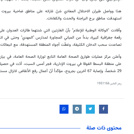
هذا وواصل طيران الاحتلال المعادي شنّ غاراته على مناطق ضاحية بيروت ا
استهدفت مناطق برج البراجنة والحدث والكفاءات.
وأفادت "الوكالة الوطنية للإعلام" بأنّ الغارتين التي شنتهما طائرات العدوان ع
رقعة جغرافية كبيرة، بدءاً من المباني المجاورة لمدارس "المهدي" وحتى في ا
تصاعدت سحب الدخان الكثيفة، وغطّت أجواء المنطقة المستهدفة، مع انبعاثات ل
وأعلن مركز عمليات طوارئ الصحة العامة التابع لوزارة الصحة العامة، في بيان، 
على منطقة البسطا الفوقا في بيروت الإدارية، فجر أمس السبت، أدّت في حصيلة
29 شخصاً، وإصابة 67 آخرين بجروح، مؤكّداً أنّ أعمال رفع الأنقاض لاتزال مستمرة للبحث عن مفقودين.
رمز الخبر
1951166
محتوى ذات صلة