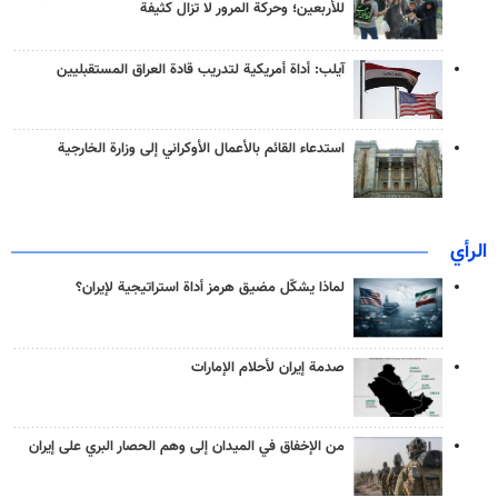
للأربعين؛ وحركة المرور لا تزال كثيفة
آيلب: أداة أمريكية لتدريب قادة العراق المستقبليين
استدعاء القائم بالأعمال الأوكراني إلى وزارة الخارجية
الرأي
لماذا يشكّل مضيق هرمز أداة استراتيجية لإيران؟
صدمة إيران لأحلام الإمارات
من الإخفاق في الميدان إلى وهم الحصار البري على إيران