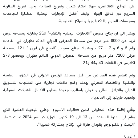
على الواقع الافتراضي، جهاز اختبار شحن وتفريغ البطارية وجهاز تفريغ البطارية
السريع مع تدفق الهواء، وايضا أفضل الإنجازات البحثية المختارة للجامعات
ومجمعات العلوم والتكنولوجيا والمراكز التعليمية.
ويشار الى ان جناح معرض "الانجازات البحثية والتقنية" الـ25 يشارك بمساحة عرض
تزيد عن 8000 متر مربع من مساحة المعرض الدولي الدائم بطهران في القاعات
رقم 5 و 6 و 7 و 27 ، ويشارك جناح معرض "الصنع في ايران " الـ12 بمساحة
عرض 7200 متر مربع من مساحة المعرض الدولي الدائم بطهران وبحضور 278
اكاديميا في القاعات 40 و44 و31 .
وتم تنظيم هذه المعارض من قبل مساعد الرئيس الايراني في الشؤون العلمية
والتقنية والاقتصاد المعرفي بهدف وضع علامات تجارية على المنتجات للتسويق
الدولي والتبادل المالي والدولي بأساليب جديدة وتطوير الأعمال للشركات المعرفية
وتمهيد طريقها إلى العالمية.
وتأتي إقامة هذه المعارض ضمن فعاليات الاسبوع الوطني للبحوث العلمية الذي
يقام في الفترة الممتدة من 13 الى 19 كانون الاول/ ديسمبر 2024 تحت شعار
"البحث والتكنولوجيا يقودان قفزة في الإنتاج بمشاركة شعبية".
/انتهى/