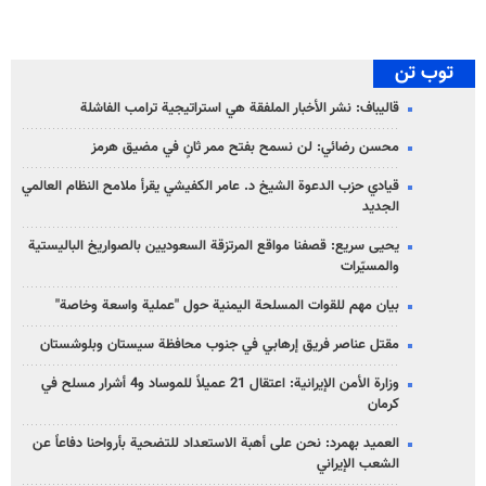
توب تن
قاليباف: نشر الأخبار الملفقة هي استراتيجية ترامب الفاشلة
محسن رضائي: لن نسمح بفتح ممر ثانٍ في مضيق هرمز
قيادي حزب الدعوة الشيخ د. عامر الكفيشي يقرأ ملامح النظام العالمي
الجديد
يحيى سريع: قصفنا مواقع المرتزقة السعوديين بالصواريخ الباليستية
والمسيّرات
بيان مهم للقوات المسلحة اليمنية حول "عملية واسعة وخاصة"
مقتل عناصر فريق إرهابي في جنوب محافظة سيستان وبلوشستان
وزارة الأمن الإيرانية: اعتقال 21 عميلاً للموساد و4 أشرار مسلح في
كرمان
العميد بهمرد: نحن على أهبة الاستعداد للتضحية بأرواحنا دفاعاً عن
الشعب الإيراني