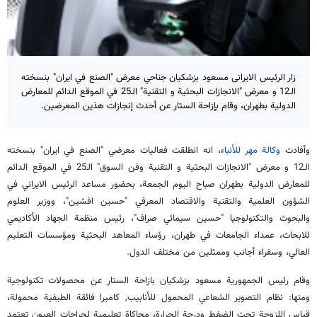
زار الرئيس الایرانی مسعود بزشكيان جناحي معرض "الصنع في ايران" بنسخته
الـ12 و معرض "الانجازات البحثية و التقنية" الـ25 في الموقع الدائم للمعارض
الدولية بطهران، وقام بإزاحة الستار عن أحدث إنجازات هذين المعرضين.
وأفادت
وكالة مهر للأنباء
، انه انطلقت فعاليات معرضي "الصنع في ايران" بنسخته
الـ12 و معرض "الانجازات البحثية و التقنية وفن السوق" الـ25 في الموقع الدائم
للمعارض الدولية بطهران صباح اليوم الجمعة، بحضور مساعد الرئيس الايراني في
الشؤون العلمية والتقنية والاقتصاد المعرفي "حسين افشين"، ووزير العلوم
والبحوث والتكنولوجيا "حسين سيمائي صراف"، رئيس منظمة الجهاد الأكاديمي
للابحاث، عمداء الجامعات في طهران، رؤساء المعاهد البحثية ومؤسسات التعليم
العالي، وسفراء أجانب وممثلين من مختلف الدول.
وقام رئيس الجمهورية مسعود بزشكيان بازاحة الستار عن محصولات تكنولوجية
ومنها: نظام التصوير الشعاعي المحمول للأنابيب, كاميرا فائقة الطيفية محمولة،
قياس اللزوجة تحت الضغط ودرجة الحرارة، محاكاة تعليمية لجراحات العيون تعتمد