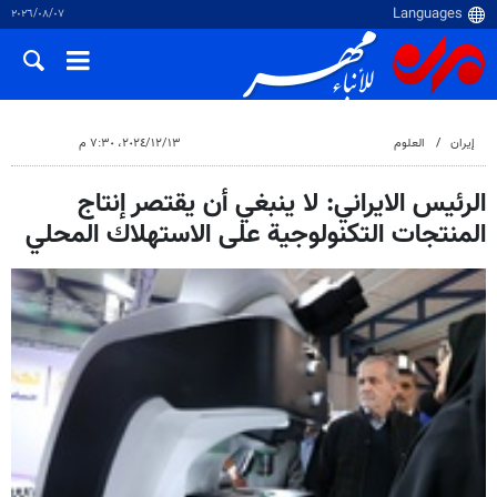
٠٧‏/٠٨‏/٢٠٢٦
إيران
العلوم
١٣‏/١٢‏/٢٠٢٤، ٧:٣٠ م
الرئيس الايراني: لا ينبغي أن يقتصر إنتاج
المنتجات التكنولوجية على الاستهلاك المحلي