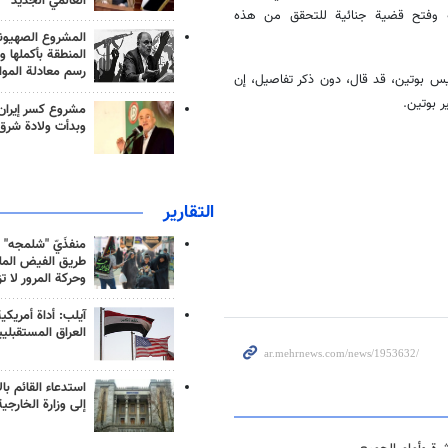
العالمي الجديد
ية وفتح قضية جنائية للتحقق من هذه
المشروع الصهيو
المنطقة بأكملها و
رسم معادلة الموا
يس بوتين، قد قال، دون ذكر تفاصيل، إن
ر بوتين.
مشروع كسر إيران
وبدأت ولادة شرق
التقارير
منفذَيّ "شلمجه" 
طريق الفيض الملي
وحركة المرور لا ت
آيلب: أداة أمريكي
العراق المستقبلي
استدعاء القائم بال
إلى وزارة الخارجية