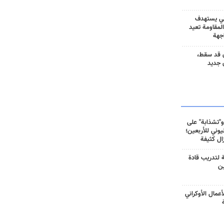
ني يستهدف
المقاومة تعيد
جهة
 قد سقط،
 جديد
و"تشذابة" على
وني للأربعين؛
زال كثيفة
ة لتدريب قادة
ين
أعمال الأوكراني