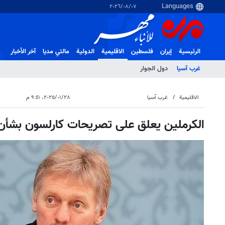
٠٧‏/٠٨‏/٢٠٢٦
الرئيسية
إيران
فلسطین
الاقلیمیة
الدولية
مالتي مدیا
آخر الأخبار
غرب آسیا
دول الجوار
الاقلیمیة
غرب آسیا
٢٨‏/٠١‏/٢٠٢٥، ٩:٤١ م
الكرملين يعلق على تصريحات كارلسون بشأن 