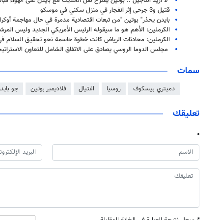
"لا أريد التأجيل".. بوتين يقترح نقل الحديث مع بايدن على الهواء مبا
قتيل و3 جرحى إثر انفجار في منزل سكني في موسكو
بايدن يحذر" بوتين "من تبعات اقتصادية مدمرة في حال مهاجمة أوكران
الكرملين: الأهم هو ما سيقوله الرئيس الأمريكي الجديد وليس المر
الكرملين: محادثات الرياض كانت خطوة حاسمة نحو تحقيق السلام في أ
مجلس الدوما الروسي يصادق على الاتفاق الشامل للتعاون الاستراتيج
سمات
دميتري بيسكوف
روسيا
اغتيال
فلاديمير بوتين
جو بايد
تعليقك