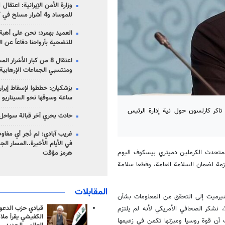
للموساد و4 أشرار مسلح في كرمان
العميد بهمرد: نحن على أهبة 
للتضحية بأرواحنا دفاعاً عن ا
اعتقال 8 من كبار الأشرار 
ومنتسبي الجماعات الإرهابية
ساعة وسوقها نحو السيناريو 
كر كارلسون حول نية إدارة الرئيس
حادث بحري آخر قبالة سواحل 
غريب آبادي: لم نُجرِ أي مفاو
في الأيام الأخيرة..المسار ال
ة لمتحدث الكرملين دميتري بيسكوف اليوم
هرمز مؤقت
لازمة لضمان السلامة العامة، وقطعا سلامة
المقابلات
يرميت إلى التحقق من المعلومات بشأن
قيادي حزب الدعوة
، نشكر الصحافي الأمريكي لأنه لم يلتزم
الكفيشي يقرأ ملا
 أن قوة روسيا وميزتها تكمن في زعيمها