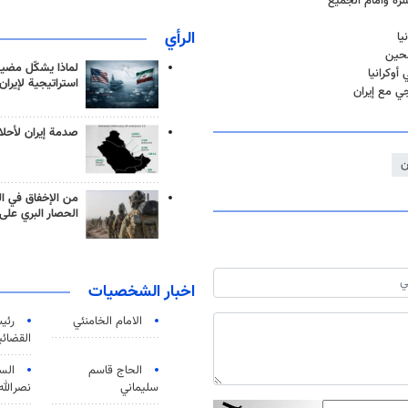
شرة وأمام الجميع
الرأي
يا
شحين
لماذا يشكّل مضيق
وكرانيا
استراتيجية لإيران
ي مع إيران
صدمة إيران لأحلام
ن
من الإخفاق في ال
الحصار البري على 
اخبار الشخصيات
الامام الخامنئي
رئی
القضائی
الحاج قاسم
الس
سليماني
نصرالله