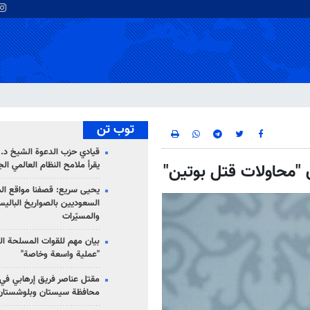
توب تن
قيادي حزب الدعوة الشيخ د. 
يقرأ ملامح النظام العالمي ال
"محاولات قتل بوتين"
يحيى سريع: قصفنا مواقع الم
السعوديين بالصواريخ الباليس
والمسيّرات
بيان مهم للقوات المسلحة ال
"عملية واسعة وخاصة"
مقتل عناصر فريق إرهابي في
محافظة سيستان وبلوشستان