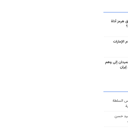
 هرمز أداة
؟
 الإمارات
ميدان إلى وهم
إيران
س السلطة
ة
يد حسن