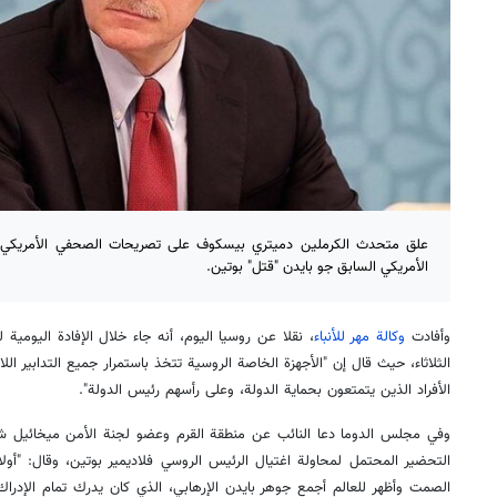
علق متحدث الكرملين دميتري بيسكوف على تصريحات الصحفي الأمريكي تا
الأمريكي السابق جو بايدن "قتل" بوتين.
وأفادت
وكالة مهر للأنباء
، نقلا عن روسيا اليوم، أنه جاء خلال الإفادة اليومي
الثلاثاء، حيث قال إن "الأجهزة الخاصة الروسية تتخذ باستمرار جميع التدابير ال
الأفراد الذين يتمتعون بحماية الدولة، وعلى رأسهم رئيس الدولة".
وفي مجلس الدوما دعا النائب عن منطقة القرم وعضو لجنة الأمن ميخائيل ش
التحضير المحتمل لمحاولة اغتيال الرئيس الروسي فلاديمير بوتين، وقال: "أولا
الصمت وأظهر للعالم أجمع جوهر بايدن الإرهابي، الذي كان يدرك تمام الإدراك