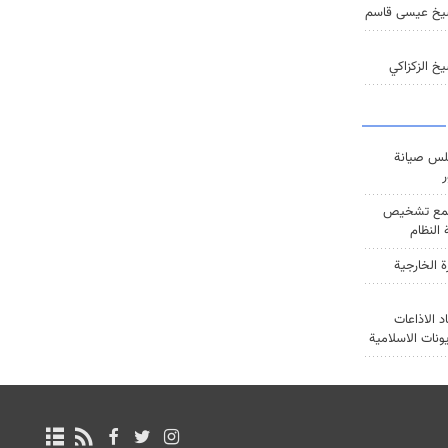
يخ عيسى قاسم
خ الزكزاكي
س صيانة
ر
ع تشخيص
النظام
ة الخارجية
د الاذاعات
يونات الاسلامية