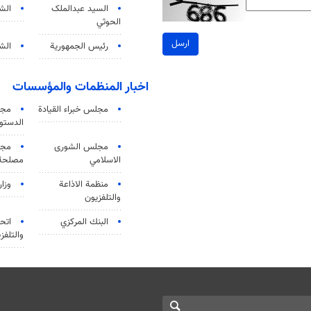
السید عبدالملک
الش
الحوثي
ارسل
رئيس الجمهورية
الشي
اخبار المنظمات والمؤسسات
مجلس خبراء القيادة
مجل
الدستو
مجلس الشورى
مجم
الاسلامي
مصلحة 
منظمة الاذاعة
وزار
والتلفزیون
البنك المركزي
اتحا
والتلفز