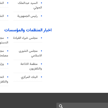
السید عبدالملک
الش
الحوثي
رئيس الجمهورية
الشي
اخبار المنظمات والمؤسسات
مجلس خبراء القيادة
مجل
الدستو
مجلس الشورى
مجم
الاسلامي
مصلحة 
منظمة الاذاعة
وزار
والتلفزیون
البنك المركزي
اتحا
والتلفز