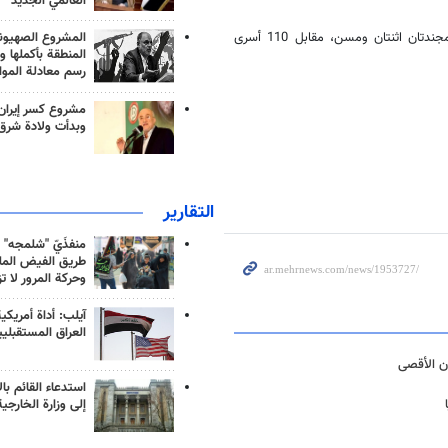
العالمي الجديد
وكانت فصائل المقاومة أفرجت أمس الخميس عن 3 محتجزين إسرائيليين، مجندتان اثنتان ومسن، مقابل 110 أسرى
المشروع الصهيو
المنطقة بأكملها و
رسم معادلة الموا
مشروع كسر إيران
وبدأت ولادة شرق
التقارير
منفذَيّ "شلمجه" 
طريق الفيض الملي
وحركة المرور لا ت
آيلب: أداة أمريكي
العراق المستقبلي
ن الأقصى
استدعاء القائم بال
إلى وزارة الخارجية