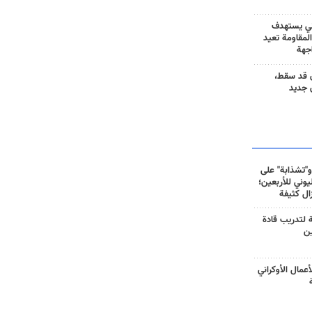
ني يستهدف
المقاومة تعيد
جهة
 قد سقط،
 جديد
و"تشذابة" على
وني للأربعين؛
زال كثيفة
ة لتدريب قادة
ين
أعمال الأوكراني