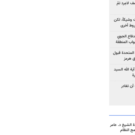
 لامِرد تمّ
ت وشيكاً، لكن
وط أخرى
لدفاع الجوي
واب المنطقة
 المتحدة قبول
ق هرمز
ية الله السيد
ة
أن تغادر
 الشيخ د. عامر
مح النظام