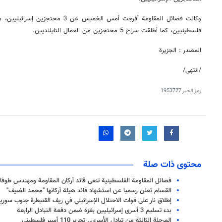
فلسطينيين، كما أطلقت سراح 5 محتجزين من العمال التايلنديين.
المصدر : الجزيرة
/انتهى/
رمز الخبر
1953727
محتوى ذات صلة
فصائل المقاومة الفلسطينية تنعى قائد أركان المقاومة ومهندس طوفا
القسام تعلن رسميا عن استشهاد قائد هيئة أركانها "محمد الضيف"
إطلاق نار على قوات الاحتلال الإسرائيلي في ريف القنيطرة جنوب سوريا
بدء تسليم 3 أسرى إسرائيليين بغزة ضمن دفعة التبادل الرابعة
المرحلة الثالثة من تبادل الأسرى.. تحرير 110 أسير فلسطيني