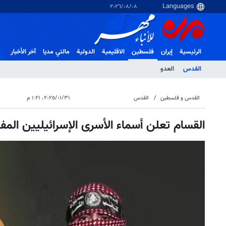
٠٨‏/٠٨‏/٢٠٢٦
الرئيسية
إيران
فلسطین
الاقلیمیة
الدولية
مالتي مدیا
آخر الأخبار
القدس
العدو
القدس و فلسطین
القدس
٣١‏/٠١‏/٢٠٢٥، ١:٢١ م
القسام تعلن أسماء الأسرى الإسرائيليين المف