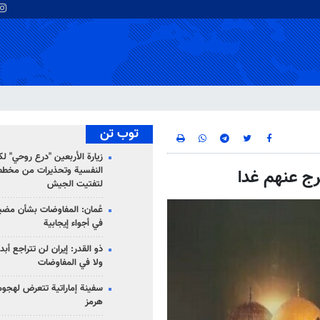
توب تن
زيارة الأربعين "درع روحي" لك
النفسية وتحذيرات من مخطط
رج عنهم غدا
لتفتيت الجيش
عُمان: المفاوضات بشأن مضي
في أجواء إيجابية
ذو القدر: إيران لن تتراجع أبدا
ولا في المفاوضات
سفينة إماراتية تتعرض لهج
هرمز