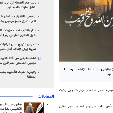
نائب وزير الصحة الإيراني: قصف
بقنابل ملوّثة بالفوسفور
عراقجي: الاتفاق مع عُمان با
فتح مضيق هرمز مرهون بشر
إنذار باقتراب نفاد مخزونات ا
لدول الخليج الفارسي يقرع أب
الحرس الثوري: على الولايات
شروط إيران لإعادة فتح مضي
شاهد..فيديو من قائد الثورة آ
مجتبى الخامنئي نشر لأول مر
إسرائيليين المخطط للإفراج عنهم غدا
ولايتي: القوات الأجنبية يجب 
غزة.
المنطقة
 سيفرج عنهم غدا هم عوفر كالدرون وكيث
المقابلات
قيادي حزب الدعوة
لأسرى الفلسطينيين المفرج عنهم مقابل
الكفيشي يقرأ ملا