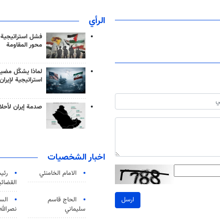
الرأي
فشل استراتيجية
محور المقاومة
لماذا يشكّل مضيق
استراتيجية لإيران
صدمة إيران لأحلام
اخبار الشخصيات
الامام الخامنئي
رئی
القضائی
الحاج قاسم
الس
ارسل
سليماني
نصرالله