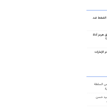
 الضغط ضد
 هرمز أداة
؟
 الإمارات
س السلطة
ة
يد حسن