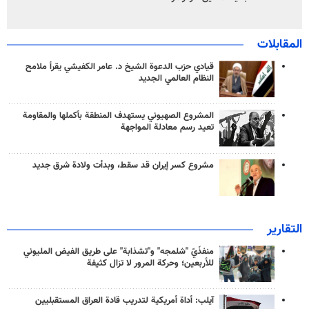
المقابلات
قيادي حزب الدعوة الشيخ د. عامر الكفيشي يقرأ ملامح
النظام العالمي الجديد
المشروع الصهيوني يستهدف المنطقة بأكملها والمقاومة
تعيد رسم معادلة المواجهة
مشروع كسر إيران قد سقط، وبدأت ولادة شرق جديد
التقارير
منفذَيّ "شلمجه" و"تشذابة" على طريق الفيض المليوني
للأربعين؛ وحركة المرور لا تزال كثيفة
آيلب: أداة أمريكية لتدريب قادة العراق المستقبليين