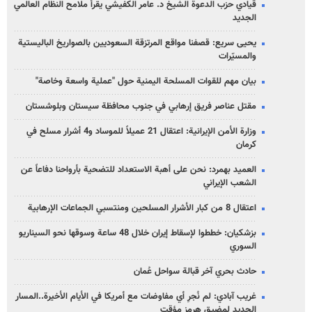
قيادي حزب الدعوة الشيخ د. عامر الكفيشي يقرأ ملامح النظام العالمي
الجديد
يحيى سريع: قصفنا مواقع المرتزقة السعوديين بالصواريخ الباليستية
والمسيّرات
بيان مهم للقوات المسلحة اليمنية حول "عملية واسعة وخاصة"
مقتل عناصر فريق إرهابي في جنوب محافظة سيستان وبلوشستان
وزارة الأمن الإيرانية: اعتقال 21 عميلاً للموساد و4 أشرار مسلح في
كرمان
العميد بهمرد: نحن على أهبة الاستعداد للتضحية بأرواحنا دفاعاً عن
الشعب الإيراني
اعتقال 8 من كبار الأشرار المسلحين ومنتسبي الجماعات الإرهابية
بزشكيان: خططوا لإسقاط إيران خلال 48 ساعة وسوقها نحو السيناريو
السوري
حادث بحري آخر قبالة سواحل عُمان
غريب آبادي: لم نُجرِ أي مفاوضات مع أمريكا في الأيام الأخيرة..المسار
الجديد لمضيق هرمز مؤقت