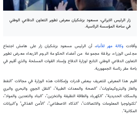
زار الرئيس الايراني، مسعود بزشكيان معرض تطوير التعاون الدفاعي الوطني
في ساحة المؤسسة الرئاسية.
وأفادت
وكالة مهر للأنباء
، أن الرئيس مسعود بزشكيان زار على هامش اجتماع
مجلس الوزراء، برفقة مجموعة من أعضاء الحكومة اليوم الاربعاء معرض تطوير
التعاون الدفاعي الوطني التابع لوزارة الدفاع وإسناد القوات المسلحة والذي أقيم في
باحة مقر رئاسة الجمهورية.
اقيم هذا المعرض للتعريف ببعض قدرات وإمكانات هذه الوزارة في مجالات "النفط
والغاز والبتروكيماويات"، "الصحة والمعدات الطبية"، "النقل الجوي والبحري والبري
والسكك الحديدية"، "الكهرباء والطاقة النظيفة والتخزين"، "البناء والتعدين والمواد"،
"تكنولوجيا المعلومات والاتصالات"، "الذكاء الاصطناعي"، "الأمن الغذائي" و"البيانات
المكانية".