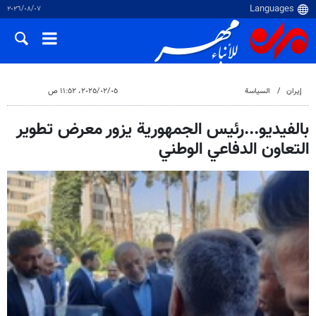
٠٧‏/٠٨‏/٢٠٢٦
إيران
السياسة
٠٥‏/٠٢‏/٢٠٢٥، ١١:٥٢ ص
بالفيديو...رئيس الجمهورية يزور معرض تطوير
التعاون الدفاعي الوطني