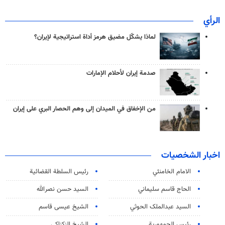
الرأي
لماذا يشكّل مضيق هرمز أداة استراتيجية لإيران؟
صدمة إيران لأحلام الإمارات
من الإخفاق في الميدان إلى وهم الحصار البري على إيران
اخبار الشخصيات
الامام الخامنئي
رئیس السلطة القضائیة
الحاج قاسم سليماني
السيد حسن نصرالله
السید عبدالملک الحوثي
الشيخ عيسى قاسم
رئيس الجمهورية
الشيخ الزكزاكي