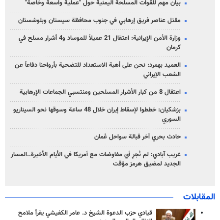
بيان مهم للقوات المسلحة اليمنية حول "عملية واسعة وخاصة"
مقتل عناصر فريق إرهابي في جنوب محافظة سيستان وبلوشستان
وزارة الأمن الإيرانية: اعتقال 21 عميلاً للموساد و4 أشرار مسلح في
كرمان
العميد بهمرد: نحن على أهبة الاستعداد للتضحية بأرواحنا دفاعاً عن
الشعب الإيراني
اعتقال 8 من كبار الأشرار المسلحين ومنتسبي الجماعات الإرهابية
بزشكيان: خططوا لإسقاط إيران خلال 48 ساعة وسوقها نحو السيناريو
السوري
حادث بحري آخر قبالة سواحل عُمان
غريب آبادي: لم نُجرِ أي مفاوضات مع أمريكا في الأيام الأخيرة..المسار
الجديد لمضيق هرمز مؤقت
المقابلات
قيادي حزب الدعوة الشيخ د. عامر الكفيشي يقرأ ملامح