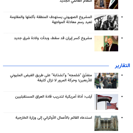
النظام العالمي الجديد
المشروع الصهيوني يستهدف المنطقة بأكملها والمقاومة
تعيد رسم معادلة المواجهة
مشروع كسر إيران قد سقط، وبدأت ولادة شرق جديد
التقارير
منفذَيّ "شلمجه" و"تشذابة" على طريق الفيض المليوني
للأربعين؛ وحركة المرور لا تزال كثيفة
آيلب: أداة أمريكية لتدريب قادة العراق المستقبليين
استدعاء القائم بالأعمال الأوكراني إلى وزارة الخارجية