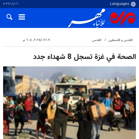
٠٦‏/٠٨‏/٢٠٢٦
القدس و فلسطین
القدس
٠٩‏/٠٢‏/٢٠٢٥، ٦:٠٤ م
الصحة في غزة تسجل 8 شهداء جدد