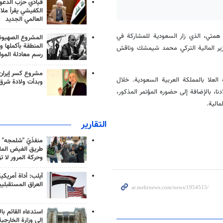
قيادي حزب الدعوة
الكفيشي يقرأ ملا
العالمي الجديد
صر همتي، الذي زار السعودية للمشاركة في
المشروع الصهيو
المنطقة بأكملها و
وزير المالية التركي محمد شيمشك وناقش
رسم معادلة الموا
مشروع كسر إيران
لعلا بالمملكة العربية السعودية. خلال
وبدأت ولادة شرق
دنا، بالإضافة إلى حضوره المؤتمر المذكور،
مالية.
التقارير
منفذَيّ "شلمجه" 
طريق الفيض الملي
وحركة المرور لا ت
آيلب: أداة أمريكي
العراق المستقبلي
استدعاء القائم بال
إلى وزارة الخارجية