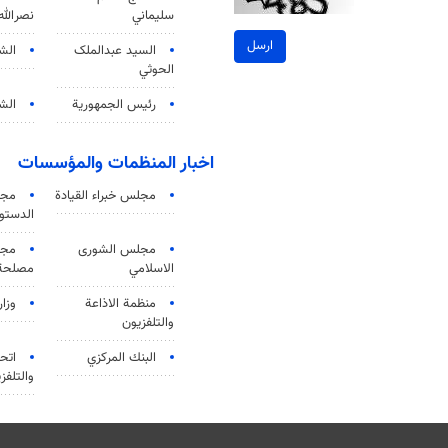
سليماني
نصرالله
ارسل
السید عبدالملک
الش
الحوثي
رئيس الجمهورية
الشي
اخبار المنظمات والمؤسسات
مجلس خبراء القيادة
مجل
الدستو
مجلس الشورى
مجم
الاسلامي
مصلحة 
منظمة الاذاعة
وزار
والتلفزیون
البنك المركزي
اتحا
والتلفز