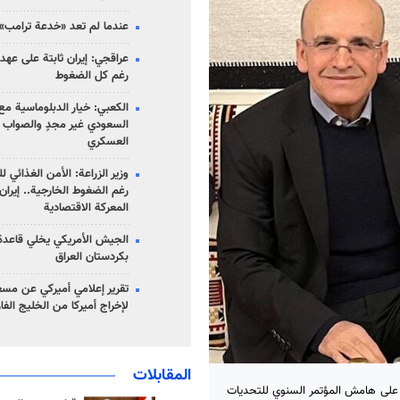
عندما لم تعد «خدعة ترامب» 
عراقجي: إيران ثابتة على عهده
رغم كل الضغوط
الكعبي: خيار الدبلوماسية مع 
السعودي غير مجدٍ والصواب ه
العسكري
وزير الزراعة: الأمن الغذائي ل
رغم الضغوط الخارجية.. إيران
المعركة الاقتصادية
الجيش الأمريكي يخلي قاعدة 
بكردستان العراق
تقرير إعلامي أميركي عن مسع
لإخراج أميركا من الخليج الف
المقابلات
ئية على هامش المؤتمر السنوي للتحديات