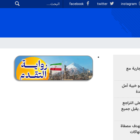
facebook
twitter
instagram
ارية مع
 خيبة أمل
دة
لى التراجع
يقبل جميع
تهدف مصفاة
تهاكات