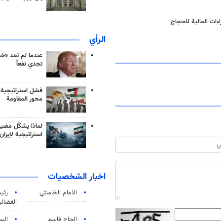
اءات المالية للحجاج
الرأي
عندما لم تعد «خ
تجدي نفعاً
فشل استراتيجية
محور المقاومة
لماذا يشكّل مضيق
استراتيجية لإيران
اخبار الشخصيات
الامام الخامنئي
رئی
القضائی
الحاج قاسم
الس