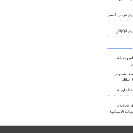
يخ عيسى قاسم
خ الزكزاكي
س صيانة
ر
ع تشخيص
النظام
ة الخارجية
د الاذاعات
يونات الاسلامية