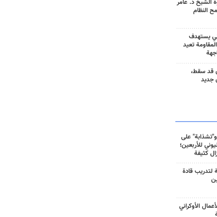
 الشيخ د. عامر
مح النظام
ني يستهدف
المقاومة تعيد
جهة
 قد سقط،
 جديد
و"تشذابة" على
وني للأربعين؛
زال كثيفة
ة لتدريب قادة
ين
أعمال الأوكراني