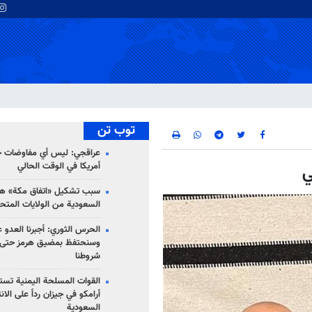
توب تن
عراقجي: ليس أي مفاوضات ج
أمريكا في الوقت الحالي
ي
سبب تشكيل «اتفاق مكة» هو
السعودية من الولايات المتح
الحرس الثوري: أجبرنا العدو ع
وسنحتفظ بمضيق هرمز حتى 
شروطنا
القوات المسلحة اليمنية تس
أرامكو في جيزان رداً على الان
السعودية