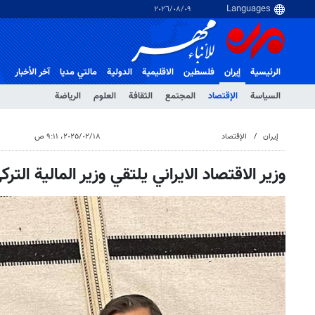
٠٩‏/٠٨‏/٢٠٢٦
الرئيسية
إيران
فلسطین
الاقلیمیة
الدولية
مالتي مدیا
آخر الأخبار
السياسة
الإقتصاد
المجتمع
الثقافة
العلوم
الرياضة
إيران
الإقتصاد
١٨‏/٠٢‏/٢٠٢٥، ٩:١١ ص
وزير الاقتصاد الايراني يلتقي وزير المالية الترك