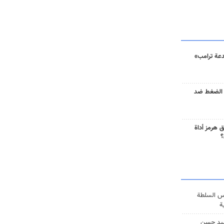
دعة ترامب»
 الضغط ضد
 هرمز أداة
؟
س السلطة
ة
يد حسن