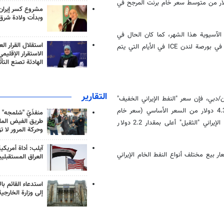
 التوالي. كما أن سعر النفط "الإيراني الخفيف" أعلى بنحو 1.95 دولار من متوسط سعر خام برنت المرجح في
مشروع كسر إيران
وبدأت ولادة شرق
 الأسواق غير الآسيوية هذا الشهر، كما كان الحال في
استقلال القرار الع
الشهر الماضي. يعتمد هذا المؤشر على متوسط السعر المرجح لنفط خام برنت في بورصة لندن ICE في الأيام التي يتم
الاستقرار الإقليم
الهادئة تصنع التأث
التقارير
بي، فإن سعر "النفط الإيراني الخفيف"
للإمدادات إلى السوق الآسيوية في مارس/آذار 2025 سيكون أعلى بمقدار 4.35 دولار من السعر الأساسي (سعر خام
منفذَيّ "شلمجه" 
طريق الفيض الملي
عمان/دبي)، بزيادة بنحو 3% مقارنة بالشهر السابق. كما ستكون أسعار النفط الإيراني "الثقيل" أعلى بمقدار 2.2 دولار
وحركة المرور لا ت
آيلب: أداة أمريكي
ار بيع مختلف أنواع النفط الخام الإيراني
العراق المستقبلي
استدعاء القائم بال
إلى وزارة الخارجية