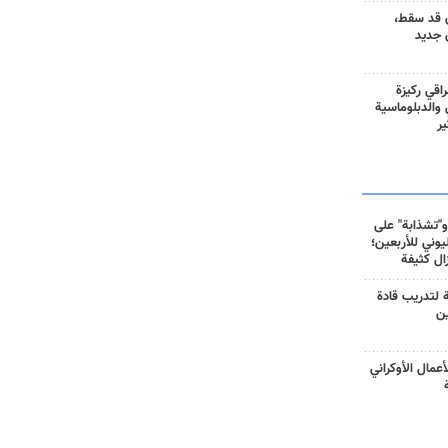
 قد سقط،
 جديد
راقي ركيزة
ي والدبلوماسية
ير
و"تشذابة" على
وني للأربعين؛
زال كثيفة
ة لتدريب قادة
ين
أعمال الأوكراني