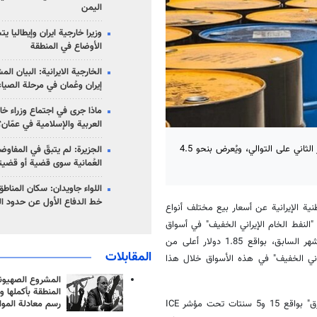
اليمن
وزيرا خارجية ايران وإيطاليا ي
الأوضاع في المنطقة
الخارجية الايرانية: البيان ال
إيران وعُمان في مرحلة الصياغ
ماذا جرى في اجتماع وزراء خا
العربية والإسلامية في عمّان؟
ارتفع سعر النفط الإيراني الخفيف للعملاء الآسيويين في مارس 2025 للشهر الثاني على التوالي، ويُعرض بنحو 4.5
الجزيرة: لم يتبقّ في المفاوضا
العُمانية سوى قضية أو قضيت
اللواء جاويدان: سكان المناط
خط الدفاع الأول عن حدود الب
نية الإيرانية عن أسعار بيع مختلف أنواع
2025. وبناء على ذلك، يتم طرح "النفط الخام الإيراني الخفيف" في أسواق
شمال غرب أوروبا وجنوب أفريقيا في مارس/آذار، مع زيادة طفيفة مقارنة بالشهر السابق، بواقع 1.85 دولار أعلى من
المقابلات
فط الإيراني الخفيف" في هذه الأسواق خلال هذا
المشروع الصهيو
المنطقة بأكملها و
وفي سوق البحر الأبيض المتوسط، يتم تقديم النفط الإيراني "الثقيل" و"المحترق" بواقع 15 و5 سنتات تحت مؤشر ICE
رسم معادلة الموا