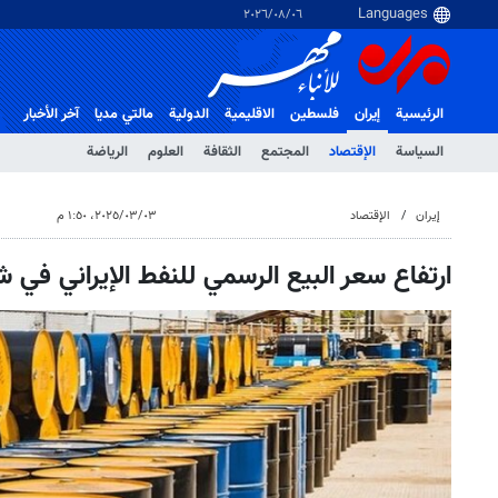
٠٦‏/٠٨‏/٢٠٢٦
الرئيسية
إيران
فلسطین
الاقلیمیة
الدولية
مالتي مدیا
آخر الأخبار
السياسة
الإقتصاد
المجتمع
الثقافة
العلوم
الرياضة
إيران
الإقتصاد
٠٣‏/٠٣‏/٢٠٢٥، ١:٥٠ م
ارتفاع سعر البيع الرسمي للنفط الإيراني في 