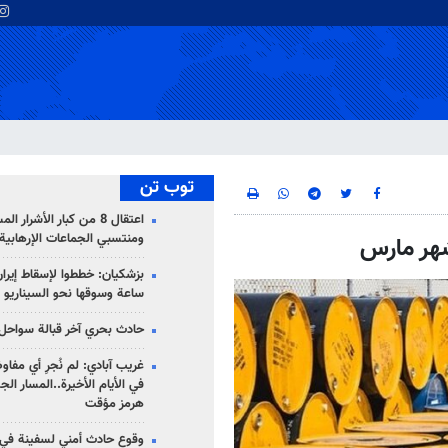
توب تن
اعتقال 8 من كبار الأشرار 
ومنتسبي الجماعات الإرهابية
شهر مارس
ساعة وسوقها نحو السيناريو 
حادث بحري آخر قبالة سواحل 
غريب آبادي: لم نُجرِ أي مفاو
في الأيام الأخيرة..المسار ال
هرمز مؤقت
وقوع حادث أمني لسفينة في