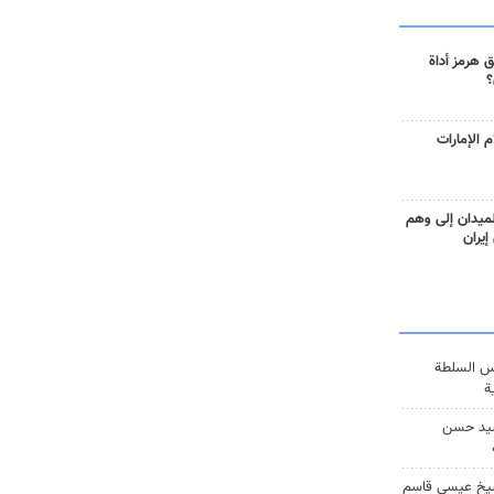
 هرمز أداة
؟
 الإمارات
ميدان إلى وهم
إيران
س السلطة
ة
يد حسن
يخ عيسى قاسم