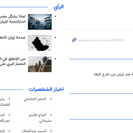
الرأي
لماذا يشكّل مضيق
استراتيجية لإيران
صدمة إيران لأحلام
من الإخفاق في ال
الحصار البري على 
 ضد ايران من خارج البلاد
اخبار الشخصيات
الامام الخامنئي
رئی
القضائی
الحاج قاسم
الس
سليماني
نصرالله
السید عبدالملک
الش