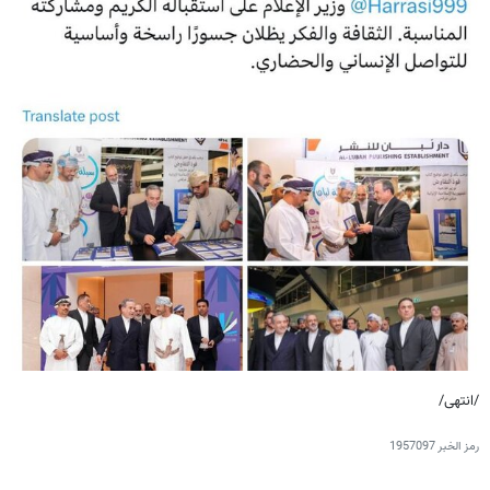
/انتهى/
رمز الخبر
1957097