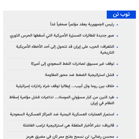
توب تن
رئيس الجمهورية يعقد مؤتمراً صحفياً غداً
صور جديدة للطائرات المسيّرة الأميركية التي أسقطها الحرس الثوري
التلغراف: الحرب على إيران قد تتحول إلى أحد الأخطاء الأمريكية
التاريخية
توقف غير مسبوق لصادرات النفط السعودي إلى أميركا
فشل استراتيجية الضغط ضد محور المقاومة
خلاف بين روما وتل أبيب... إيطاليا توقف شراء رادارات إسرائيلية
طرد اثنين من كبار مسؤولي الموساد... تداعيات فشل مؤامرة إسقاط
النظام في إيران
استمرار العمليات العسكرية اليمنية ضد المراكز العسكرية السعودية
قاليباف: نشر الأخبار الملفقة هي استراتيجية ترامب الفاشلة
محسن رضائي: لن نسمح بفتح ممر ثانٍ في مضيق هرمز