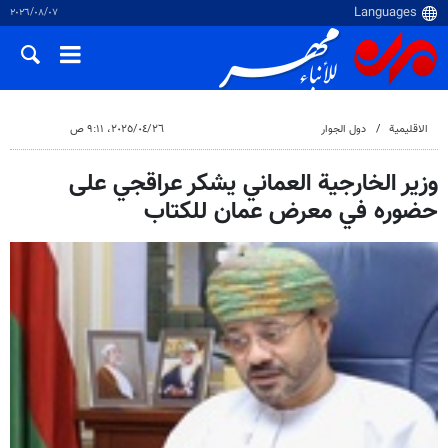
٠٧‏/٠٨‏/٢٠٢٦
الاقلیمیة
دول الجوار
٢٦‏/٠٤‏/٢٠٢٥، ٩:١١ ص
وزير الخارجية العماني يشكر عراقجي على
حضوره في معرض عمان للكتاب