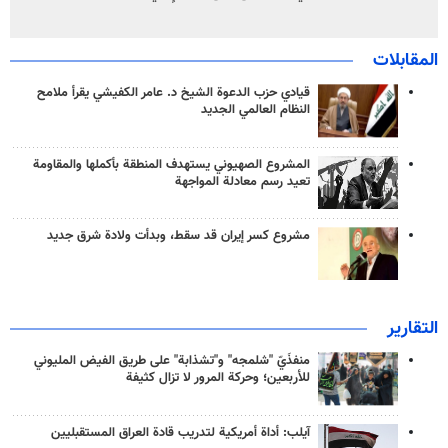
المقابلات
قيادي حزب الدعوة الشيخ د. عامر الكفيشي يقرأ ملامح
النظام العالمي الجديد
المشروع الصهيوني يستهدف المنطقة بأكملها والمقاومة
تعيد رسم معادلة المواجهة
مشروع كسر إيران قد سقط، وبدأت ولادة شرق جديد
التقارير
منفذَيّ "شلمجه" و"تشذابة" على طريق الفيض المليوني
للأربعين؛ وحركة المرور لا تزال كثيفة
آيلب: أداة أمريكية لتدريب قادة العراق المستقبليين