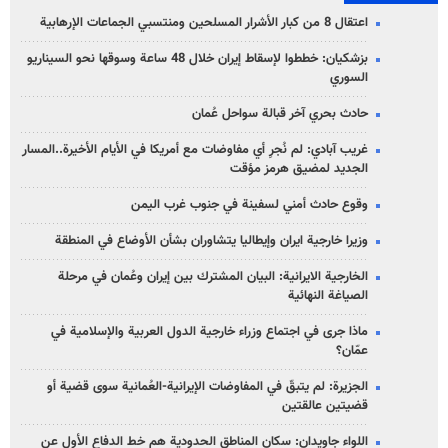
اعتقال 8 من كبار الأشرار المسلحين ومنتسبي الجماعات الإرهابية
بزشكيان: خططوا لإسقاط إيران خلال 48 ساعة وسوقها نحو السيناريو
السوري
حادث بحري آخر قبالة سواحل عُمان
غريب آبادي: لم نُجرِ أي مفاوضات مع أمريكا في الأيام الأخيرة..المسار
الجديد لمضيق هرمز مؤقت
وقوع حادث أمني لسفينة في جنوب غرب اليمن
وزيرا خارجية ايران وإيطاليا يتشاوران بشأن الأوضاع في المنطقة
الخارجية الايرانية: البيان المشترك بين إيران وعُمان في مرحلة
الصياغة النهائية
ماذا جرى في اجتماع وزراء خارجية الدول العربية والإسلامية في
عمّان؟
الجزيرة: لم يتبقّ في المفاوضات الإيرانية-العُمانية سوى قضية أو
قضيتين عالقتين
اللواء جاويدان: سكان المناطق الحدودية هم خط الدفاع الأول عن