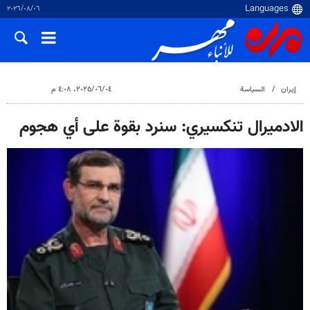
٠٦‏/٠٨‏/٢٠٢٦
إيران
السياسة
٠٤‏/٠٦‏/٢٠٢٥، ٤:٠٨ م
الادميرال تنكسيري: سنرد بقوة على أي هجوم