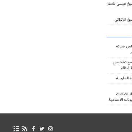
يخ عيسى قاسم
خ الزكزاكي
س صيانة
ر
ع تشخيص
النظام
ة الخارجية
د الاذاعات
يونات الاسلامية