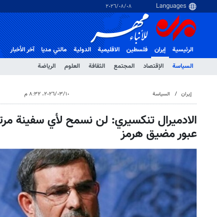
٠٨‏/٠٨‏/٢٠٢٦
الرئيسية
إيران
فلسطین
الاقلیمیة
الدولية
مالتي مدیا
آخر الأخبار
السياسة
الإقتصاد
المجتمع
الثقافة
العلوم
الرياضة
إيران
السياسة
١٠‏/٠٣‏/٢٠٢٦، ٨:٣٢ م
الادميرال تنكسيري: لن نسمح لأي سفينة مرت
عبور مضيق هرمز