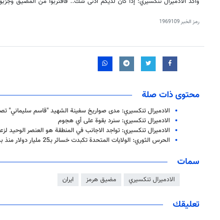
وأكد الأدميرال تنكسيري: إذا كان لديكم أدنى شك.. فاقتربوا من المضيق وجرّبوا
رمز الخبر
1969109
محتوى ذات صلة
الادميرال تنكسيري: مدی صواریخ سفينة الشهيد "قاسم سليماني" تصل الی 2000 ك
الادميرال تنكسيري: سنرد بقوة على أي هجوم
الادميرال تنكسيري: تواجد الاجانب في المنطقة هو العنصر الوحيد لزعز
الحرس الثوري: الولايات المتحدة تكبدت خسائر بـ25 مليار دولار منذ بدء الحرب
سمات
الادميرال تنكسيري
مضيق هرمز
ايران
تعليقك