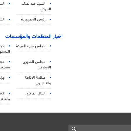
السید عبدالملک
الش
الحوثي
رئيس الجمهورية
الشي
اخبار المنظمات والمؤسسات
مجلس خبراء القيادة
مجل
الدستو
مجلس الشورى
مجم
الاسلامي
مصلحة 
منظمة الاذاعة
وزار
والتلفزیون
البنك المركزي
اتحا
والتلفز