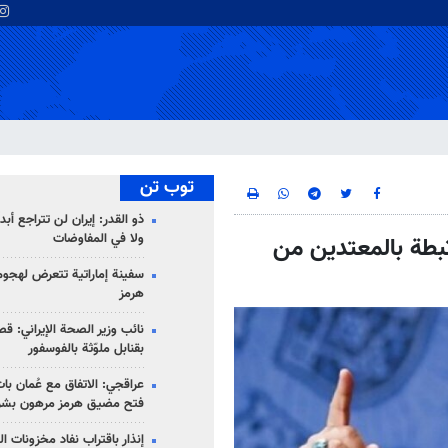
توب تن
ذو القدر: إيران لن تتراجع أبدا
ولا في المفاوضات
بطة بالمعتدين من
سفينة إماراتية تتعرض لهج
هرمز
نائب وزير الصحة الإيراني: قصف
بقنابل ملوّثة بالفوسفور
عراقجي: الاتفاق مع عُمان با
فتح مضيق هرمز مرهون بشر
إنذار باقتراب نفاد مخزونات ا