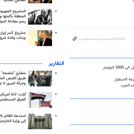
العالمي الجديد
المشروع الصهيو
المنطقة بأكملها و
رسم معادلة الموا
مشروع كسر إيران
وبدأت ولادة شرق
التقارير
يلومتر
منفذَيّ "شلمجه" 
طريق الفيض الملي
عة الاستقرار
وحركة المرور لا ت
آيلب: أداة أمريكي
العراق المستقبلي
استدعاء القائم بال
إلى وزارة الخارجية