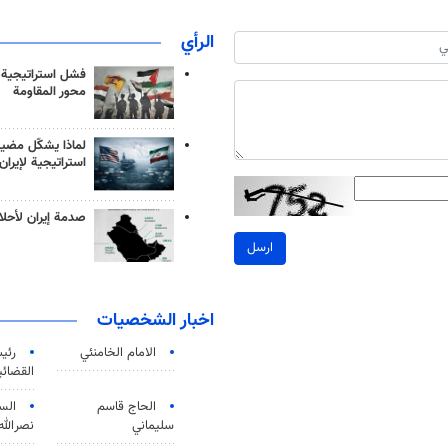
الرأي
فشل استراتيجية
محور المقاومة
لماذا يشكّل مضيق
استراتيجية لإيران
صدمة إيران لأحلام
ارسل
اخبار الشخصيات
الامام الخامنئي
رئی
القضائی
الحاج قاسم
الس
سليماني
نصرالله