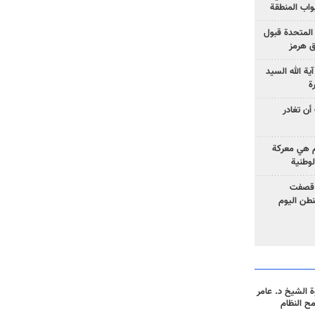
واب المنطقة
 المتحدة قبول
ق هرمز
ية الله السيد
ة
أن تغادر
وم هي معركة
لوطنية
 قصفت
نطن اليوم
 الشيخ د. عامر
مح النظام