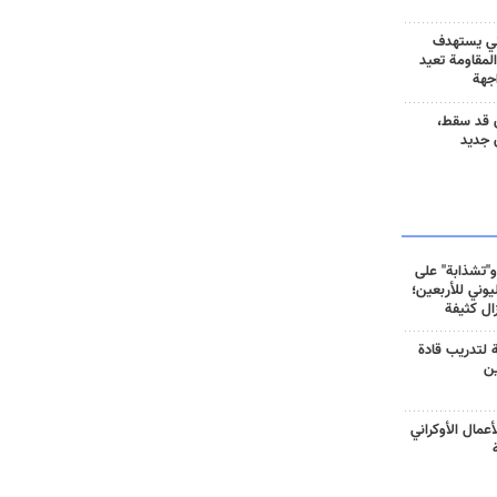
ني يستهدف
المقاومة تعيد
جهة
 قد سقط،
 جديد
و"تشذابة" على
وني للأربعين؛
زال كثيفة
ة لتدريب قادة
ين
أعمال الأوكراني