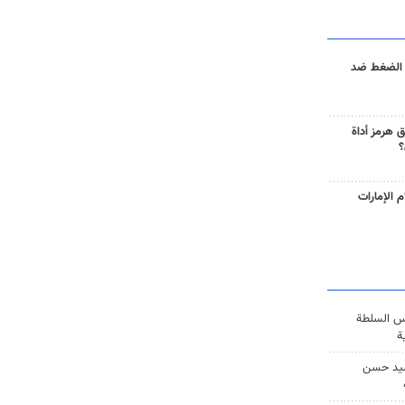
 الضغط ضد
 هرمز أداة
؟
 الإمارات
س السلطة
ة
يد حسن