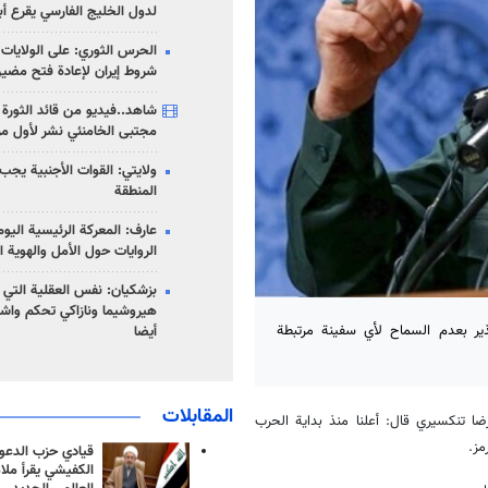
لدول الخليج الفارسي يقرع أب
الحرس الثوري: على الولايات
شروط إيران لإعادة فتح مضي
شاهد..فيديو من قائد الثورة آ
مجتبى الخامنئي نشر لأول مر
ولايتي: القوات الأجنبية يجب 
المنطقة
عارف: المعركة الرئيسية الي
الروايات حول الأمل والهوية ا
بزشكيان: نفس العقلية التي
هيروشيما ونازاكي تحكم واش
ذير بعدم السماح لأي سفينة مرتبطة
أيضا
المقابلات
رضا تنكسيري قال: أعلنا منذ بداية الحرب
مز.
قيادي حزب الدعوة
الكفيشي يقرأ ملا