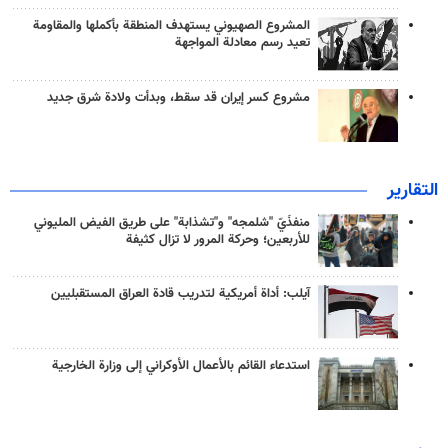
المشروع الصهيوني يستهدف المنطقة بأكملها والمقاومة
تعيد رسم معادلة المواجهة
مشروع كسر إيران قد سقط، وبدأت ولادة شرق جديد
التقارير
منفذَيّ "شلمجه" و"تشذابة" على طريق الفيض المليوني
للأربعين؛ وحركة المرور لا تزال كثيفة
آيلب: أداة أمريكية لتدريب قادة العراق المستقبليين
استدعاء القائم بالأعمال الأوكراني إلى وزارة الخارجية