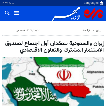
٠٨‏/٠٨‏/٢٠٢٦
إيران
الإقتصاد
١٤‏/٠٧‏/٢٠٢٥، ١٠:٥٨ ص
إيران والسعودية تنعقدان أول اجتماع لصندوق
الاستثمار المشترك والتعاون الاقتصادي