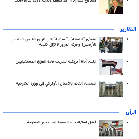
مشروع كسر إيران قد سقط، وبدأت ولادة شرق جديد
التقارير
منفذَيّ "شلمجه" و"تشذابة" على طريق الفيض المليوني
للأربعين؛ وحركة المرور لا تزال كثيفة
آيلب: أداة أمريكية لتدريب قادة العراق المستقبليين
استدعاء القائم بالأعمال الأوكراني إلى وزارة الخارجية
الرأي
فشل استراتيجية الضغط ضد محور المقاومة