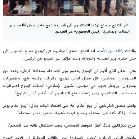
تم افتتاح مصنع تركيز التيتانيوم في قضاء خانوج خلال حفل أقامه وزير
الصناعة وبمشاركة رئيس الجمهورية عبر الفيديو.
وأفادت
وكالة مهر للأنباء
، انه افتُتح مصنع التيتانيوم في كهنوج صباح الخميس في
حفل حضره وزير الصناعة والتجارة، وعقد مؤتمر عبر الفيديو مع الرئيس.
وفي الحفل الذي أُقيم في كهنوج بحضور وزير الصناعة، ومحافظ كرمان، وعدد من
المسؤولين المحليين، قال ممثل أهالي كهنوج، وفارياب، وقلعه غنج، وجزموريان،
ومنوجان، ورودبار جنوب في مجلس الشورى الإسلامي: "تمتلك كهنوج احتياطيات
ضخمة من التيتانيوم، وكان إنشاء مصنع التيتانيوم أحد أحلام أهالي كهنوج".
واعتبر منصور شكراللهي أن بيع الخام آفة على اقتصاد البلاد، وقال: "بيع الخام يوفر
دخلًا مؤقتًا، لكنه غير مستدام ويضيع فرصة ذهبية لتحقيق دخل مستدام".
صرح شكراللهي قائلاً: "نظرًا لموقعنا الحساس، يجب استكمال طاقة هذا المنجم".
وأضاف النائب الايراني: "يجب الاستفادة من الطاقات المحلية في قضاء كهنوج