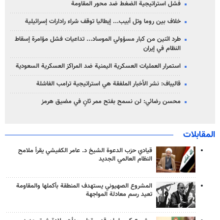
فشل استراتيجية الضغط ضد محور المقاومة
خلاف بين روما وتل أبيب... إيطاليا توقف شراء رادارات إسرائيلية
طرد اثنين من كبار مسؤولي الموساد... تداعيات فشل مؤامرة إسقاط
النظام في إيران
استمرار العمليات العسكرية اليمنية ضد المراكز العسكرية السعودية
قاليباف: نشر الأخبار الملفقة هي استراتيجية ترامب الفاشلة
محسن رضائي: لن نسمح بفتح ممر ثانٍ في مضيق هرمز
المقابلات
قيادي حزب الدعوة الشيخ د. عامر الكفيشي يقرأ ملامح
النظام العالمي الجديد
المشروع الصهيوني يستهدف المنطقة بأكملها والمقاومة
تعيد رسم معادلة المواجهة