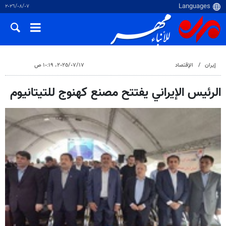
٠٧‏/٠٨‏/٢٠٢٦
إيران
الإقتصاد
١٧‏/٠٧‏/٢٠٢٥، ١٠:١٩ ص
الرئيس الإيراني يفتتح مصنع كهنوج للتيتانيوم