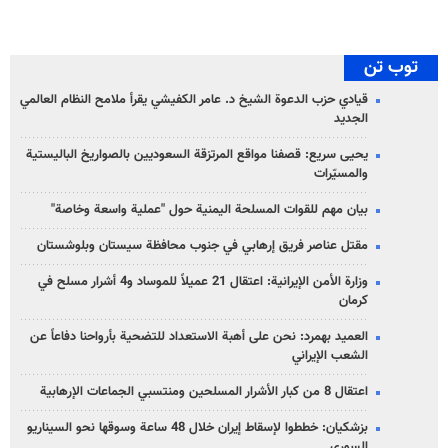
توب تن
قيادي حزب الدعوة الشيخ د. عامر الكفيشي يقرأ ملامح النظام العالمي
الجديد
يحيى سريع: قصفنا مواقع المرتزقة السعوديين بالصواريخ الباليستية
والمسيّرات
بيان مهم للقوات المسلحة اليمنية حول "عملية واسعة وخاصة"
مقتل عناصر فريق إرهابي في جنوب محافظة سيستان وبلوشستان
وزارة الأمن الإيرانية: اعتقال 21 عميلاً للموساد و4 أشرار مسلح في
كرمان
العميد بهمرد: نحن على أهبة الاستعداد للتضحية بأرواحنا دفاعاً عن
الشعب الإيراني
اعتقال 8 من كبار الأشرار المسلحين ومنتسبي الجماعات الإرهابية
بزشكيان: خططوا لإسقاط إيران خلال 48 ساعة وسوقها نحو السيناريو
السوري