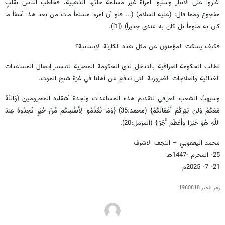
أغاروا على الانبار وسلبوا امرأة غير مسلمة حليّها الذهبية، فخاطب الناس بقلبٍ
مفجوع ومما قال: (عليه السلام) (... فلو أن امرءا مسلماً ماتَ من بعد هذا أسفاً ما
كان به ملوماً بل كان به عندي جديراً) ([1]).
فكيف يسكت المؤمنون عن مثل هذه الكارثة الإنسانية؟
نطالب الحكومة العراقية بالتدخل لدى الحكومة المصرية لتيسير إيصال المساعدات
الغذائية والعلاجات الضرورية التي تدفع عن أهلنا في غزة شبح الموت.
وسيهبُّ الشعب العراقي لتقديم هذه المساعدات ونجدة أشقاءه المحرومين {وَاللَّهُ
مَعَكُمْ وَلَن يَتِرَكُمْ أَعْمَالَكُمْ} (محمد:35) {وَمَا تُقَدِّمُوا لِأَنفُسِكُم مِّنْ خَيْرٍ تَجِدُوهُ عِندَ
اللَّهِ هُوَ خَيْرًا وَأَعْظَمَ أَجْرًا} (المزمل:20).
محمد اليعقوبي – النجف الاشرف
25- المحرم -1447هـ
21- 7- 2025م
رمز الخبر
1960818