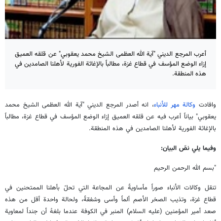
أعرب المرجع الديني "آية الله العظمى الشيخ محمد يعقوبي" عن قلقه العميق
إزاء الوضع المؤسف في قطاع غزة، مطالباً بالإغاثة الفورية لأهلنا الصامدين في
هذه المنطقة.
وافادت
وكالة مهر للأنباء
، انه أصدر المرجع الديني "آية الله العظمى الشيخ محمد
يعقوبي" بياناً أعرب فيه عن قلقه العميق إزاء الوضع المؤسف في قطاع غزة، مطالباً
بالإغاثة الفورية لأهلنا الصامدين في هذه المنطقة.
وفيما يلي نصّ البیان:
"بسم الله الرحمن الرحيم
تنقل وكالات الأنباء صوراً مأساويةً عن المجاعة التي تحلّ بأهلنا الممتحنين في
قطاع غزة، وتذيب الصخر الأصم ألماً وأسى وشفقةً، ولحالة واحدة أقل من هذه
صعد أمير المؤمنين (عليه السلام) المنبر في الكوفة عندما بلغهُ أن جنداً لمعاوية