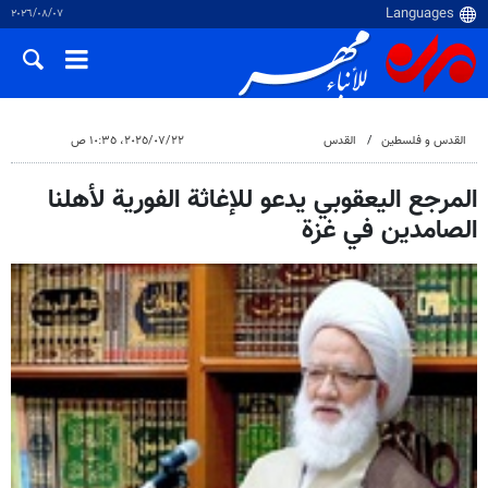
٠٧‏/٠٨‏/٢٠٢٦
القدس و فلسطین
القدس
٢٢‏/٠٧‏/٢٠٢٥، ١٠:٣٥ ص
المرجع اليعقوبي يدعو للإغاثة الفورية لأهلنا
الصامدين في غزة