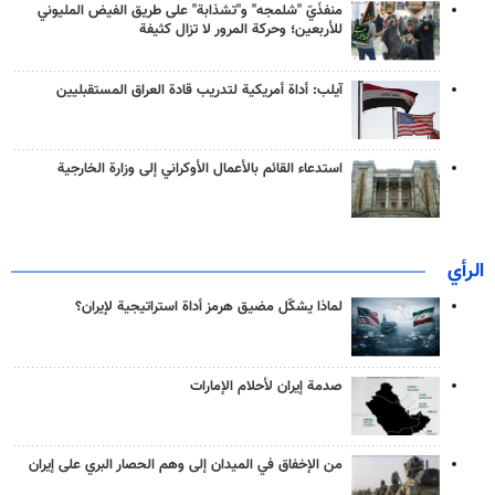
منفذَيّ "شلمجه" و"تشذابة" على طريق الفيض المليوني
للأربعين؛ وحركة المرور لا تزال كثيفة
آيلب: أداة أمريكية لتدريب قادة العراق المستقبليين
استدعاء القائم بالأعمال الأوكراني إلى وزارة الخارجية
الرأي
لماذا يشكّل مضيق هرمز أداة استراتيجية لإيران؟
صدمة إيران لأحلام الإمارات
من الإخفاق في الميدان إلى وهم الحصار البري على إيران