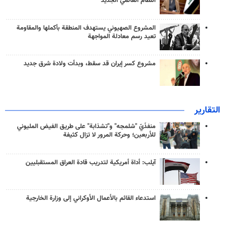
النظام العالمي الجديد
المشروع الصهيوني يستهدف المنطقة بأكملها والمقاومة
تعيد رسم معادلة المواجهة
مشروع كسر إيران قد سقط، وبدأت ولادة شرق جديد
التقارير
منفذَيّ "شلمجه" و"تشذابة" على طريق الفيض المليوني
للأربعين؛ وحركة المرور لا تزال كثيفة
آيلب: أداة أمريكية لتدريب قادة العراق المستقبليين
استدعاء القائم بالأعمال الأوكراني إلى وزارة الخارجية