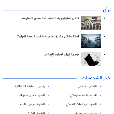
الرأي
فشل استراتيجية الضغط ضد محور المقاومة
لماذا يشكّل مضيق هرمز أداة استراتيجية لإيران؟
صدمة إيران لأحلام الإمارات
اخبار الشخصيات
الامام الخامنئي
رئیس السلطة القضائیة
الحاج قاسم سليماني
السيد حسن نصرالله
السید عبدالملک الحوثي
الشيخ عيسى قاسم
رئيس الجمهورية
الشيخ الزكزاكي