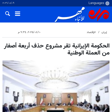
٠٩‏/٠٨‏/٢٠٢٦
إيران
الإقتصاد
١٠‏/٠٨‏/٢٠٢٥، ٩:٣٤ م
الحكومة الإيرانية تقر مشروع حذف أربعة أصفار
من العملة الوطنية