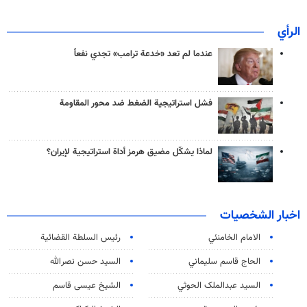
الرأي
عندما لم تعد «خدعة ترامب» تجدي نفعاً
فشل استراتيجية الضغط ضد محور المقاومة
لماذا يشكّل مضيق هرمز أداة استراتيجية لإيران؟
اخبار الشخصيات
الامام الخامنئي
رئیس السلطة القضائیة
الحاج قاسم سليماني
السيد حسن نصرالله
السید عبدالملک الحوثي
الشيخ عيسى قاسم