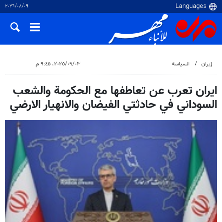
٠٩‏/٠٨‏/٢٠٢٦
إيران
السياسة
٠٣‏/٠٩‏/٢٠٢٥، ٩:٤٥ م
ايران تعرب عن تعاطفها مع الحكومة والشعب
السوداني في حادثتي الفيضان والانهيار الارضي