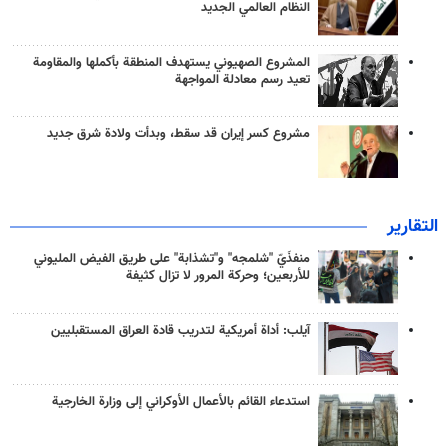
النظام العالمي الجديد
المشروع الصهيوني يستهدف المنطقة بأكملها والمقاومة
تعيد رسم معادلة المواجهة
مشروع كسر إيران قد سقط، وبدأت ولادة شرق جديد
التقارير
منفذَيّ "شلمجه" و"تشذابة" على طريق الفيض المليوني
للأربعين؛ وحركة المرور لا تزال كثيفة
آيلب: أداة أمريكية لتدريب قادة العراق المستقبليين
استدعاء القائم بالأعمال الأوكراني إلى وزارة الخارجية