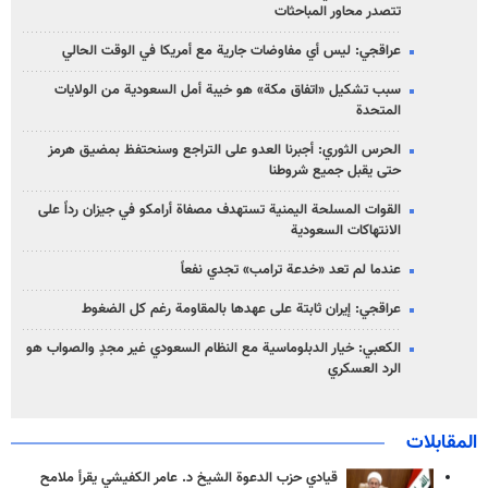
تتصدر محاور المباحثات
عراقجي: ليس أي مفاوضات جارية مع أمريكا في الوقت الحالي
سبب تشكيل «اتفاق مكة» هو خيبة أمل السعودية من الولايات
المتحدة
الحرس الثوري: أجبرنا العدو على التراجع وسنحتفظ بمضيق هرمز
حتى يقبل جميع شروطنا
القوات المسلحة اليمنية تستهدف مصفاة أرامكو في جيزان رداً على
الانتهاكات السعودية
عندما لم تعد «خدعة ترامب» تجدي نفعاً
عراقجي: إيران ثابتة على عهدها بالمقاومة رغم كل الضغوط
الكعبي: خيار الدبلوماسية مع النظام السعودي غير مجدٍ والصواب هو
الرد العسكري
المقابلات
قيادي حزب الدعوة الشيخ د. عامر الكفيشي يقرأ ملامح