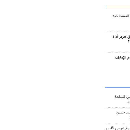
 الضغط ضد
 هرمز أداة
؟
 الإمارات
س السلطة
ة
يد حسن
يخ عيسى قاسم