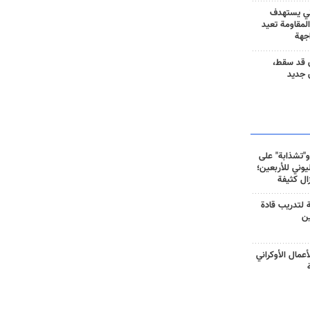
ني يستهدف
المقاومة تعيد
جهة
 قد سقط،
 جديد
و"تشذابة" على
وني للأربعين؛
زال كثيفة
ة لتدريب قادة
ين
أعمال الأوكراني