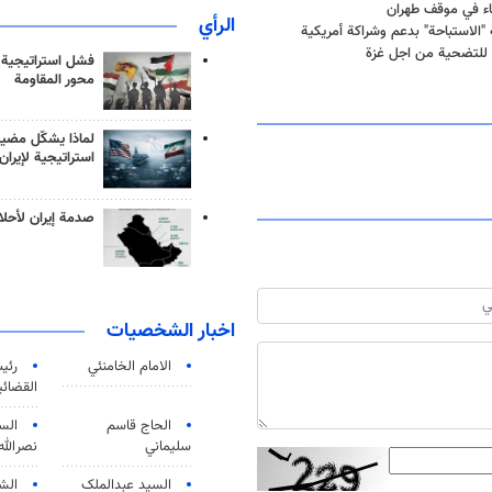
اء في موقف طهران
الرأي
"الاستباحة" بدعم وشراكة أمريكية
 للتضحية من اجل غزة
فشل استراتيجية
محور المقاومة
لماذا يشكّل مضيق
استراتيجية لإيران
صدمة إيران لأحلام
اخبار الشخصيات
الامام الخامنئي
رئی
القضائی
الحاج قاسم
الس
سليماني
نصرالله
السید عبدالملک
الش