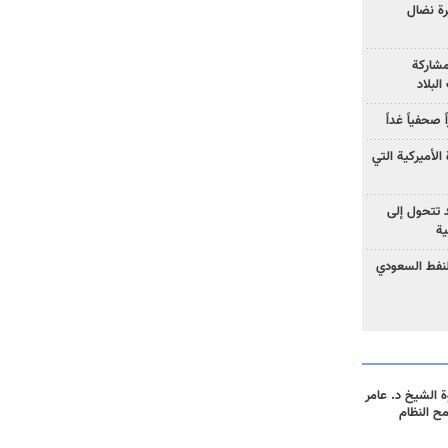
رة نضال
مشاركة
لبلاد
صحفياً غداً
الأميركية التي
د تتحول إلى
ية
نفط السعودي
 الشيخ د. عامر
مح النظام