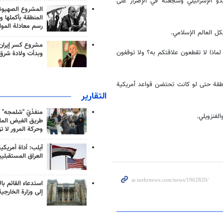
و الإسرائيلي وشجعته في الإصرار على
المشروع الصهيو
المنطقة بأكملها و
رسم معادلة الموا
كل العالم الإسلامي.
مشروع كسر إيران
ماذا لا تقطعون علاقتكم به؟ ولا توقفون
وبدأت ولادة شرق
منطقة حتى لو كانت تحتضن قواعد أمريكية
التقارير
منفذَيّ "شلمجه" 
لفنزويلي.
طريق الفيض الملي
وحركة المرور لا ت
آيلب: أداة أمريكي
العراق المستقبلي
استدعاء القائم بال
إلى وزارة الخارجية