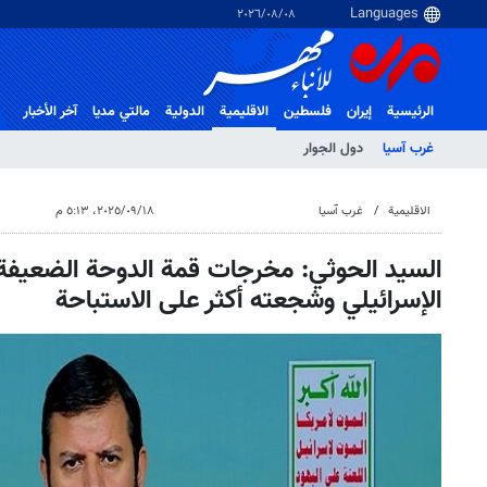
٠٨‏/٠٨‏/٢٠٢٦
الرئيسية
إيران
فلسطین
الاقلیمیة
الدولية
مالتي مدیا
آخر الأخبار
غرب آسیا
دول الجوار
الاقلیمیة
غرب آسیا
١٨‏/٠٩‏/٢٠٢٥، ٥:١٣ م
السيد الحوثي: مخرجات قمة الدوحة الضعيفة
الإسرائيلي وشجعته أكثر على الاستباحة