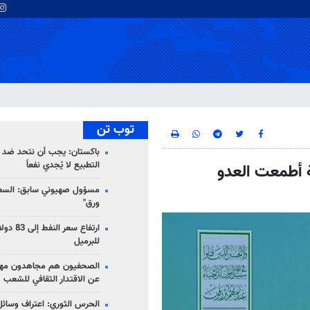
توب تن
باكستان: يجب أن نتحد ضد إ
التطبيع لا يُجدي نفعاً
 أطمعت العدو
مسؤول صهيوني سابق: السعو
ورق"
للبرميل
الصحفيون هم مجاهدون مهمت
عن الاقتدار الثقافي للشعب
الحرس الثوري: اعتراف وسائل 