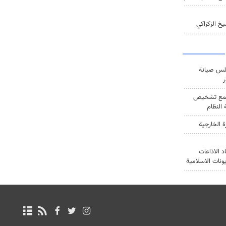
خ الزكزاكي
س صيانة
ر
ع تشخيص
النظام
ة الخارجية
د الاذاعات
يونات الاسلامية