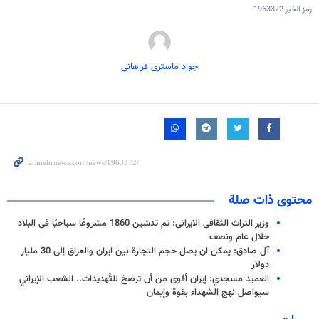
رمز الخبر
1963372
جواد ماستری فراهانی
محتوى ذات صلة
وزیر التراث الثقافی الایرانی: تم تدشین 1860 مشروعًا سیاحیًا فی البلاد
خلال عام ونصف
آل صادق: يمكن ان يصل حجم التجارة بين ايران والعراق إلى 30 مليار
دولار
العميد مسجدي: إيران أقوى من أن ترضخ للتُهديدات.. الشعب الإيراني
سيواصل نهج الشهداء بقوة وإيمان