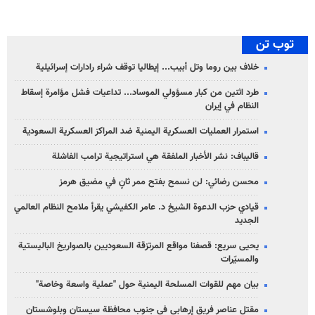
توب تن
خلاف بين روما وتل أبيب... إيطاليا توقف شراء رادارات إسرائيلية
طرد اثنين من كبار مسؤولي الموساد... تداعيات فشل مؤامرة إسقاط
النظام في إيران
استمرار العمليات العسكرية اليمنية ضد المراكز العسكرية السعودية
قاليباف: نشر الأخبار الملفقة هي استراتيجية ترامب الفاشلة
محسن رضائي: لن نسمح بفتح ممر ثانٍ في مضيق هرمز
قيادي حزب الدعوة الشيخ د. عامر الكفيشي يقرأ ملامح النظام العالمي
الجديد
يحيى سريع: قصفنا مواقع المرتزقة السعوديين بالصواريخ الباليستية
والمسيّرات
بيان مهم للقوات المسلحة اليمنية حول "عملية واسعة وخاصة"
مقتل عناصر فريق إرهابي في جنوب محافظة سيستان وبلوشستان