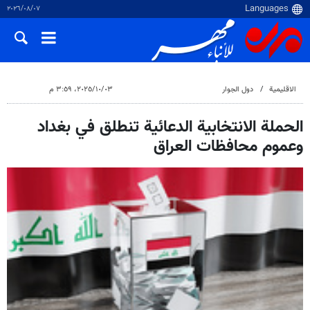
٠٧‏/٠٨‏/٢٠٢٦
الاقلیمیة
دول الجوار
٠٣‏/١٠‏/٢٠٢٥، ٣:٥٩ م
الحملة الانتخابية الدعائية تنطلق في بغداد
وعموم محافظات العراق