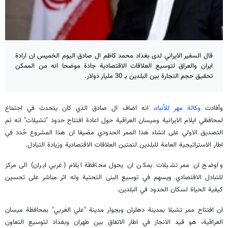
قال السفير الايراني لدى بغداد محمد كاظم ال صادق اليوم الخميس ان ارادة
ايران والعراق لتوسيع العلاقات الاقتصادية جادة موضحا انه من الممكن
تحقيق حجم التجارة بين البلدين بـ 30 مليار دولار.
وأفادت
وكالة مهر للأنباء
، انه اضاف ال صادق الذي كان يتحدث في اجتماع
لمحافظي ايلام الايرانية وميسان العراقية حول اعادة افتتاح حدود "تشيلات" انه تم
التصديق الاولي على انشاء هذا الممر الحدودي مضيفا ان هذا المشروع حُدد في
اطار الاستراتيجية العامة للبلدين لتمتين العلاقات الاقتصادية وزيادة التبادل.
واوضح ان ممر تشيلات يمكن ان يحول محافظة ايلام (غربي ايران) الى مركز
للتبادل الاقتصادي ويسهم في توسيع البنى التحتية وله اثر مباشر على تحسين
كيفية الحياة لسكان الحدود في البلدين.
ان افتتاح ممر تشيلا بمدينة دهلران وبجوار مدينة "علي الغربي" بمحافظة ميسان
العراقية، هو قيد الانجاز في اطار الاتفاق بين طهران وبغداد لتوسيع التعاون