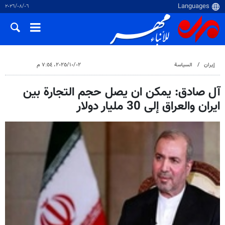
٠٦‏/٠٨‏/٢٠٢٦
إيران
السياسة
٠٢‏/١٠‏/٢٠٢٥، ٧:٥٤ م
آل صادق: يمكن ان يصل حجم التجارة بين
ايران والعراق إلى 30 مليار دولار