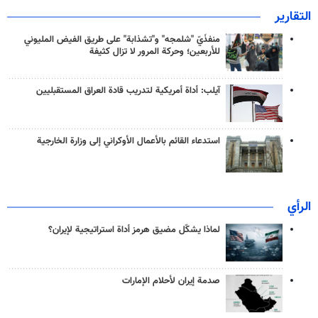
التقارير
منفذَيّ "شلمجه" و"تشذابة" على طريق الفيض المليوني
للأربعين؛ وحركة المرور لا تزال كثيفة
آيلب: أداة أمريكية لتدريب قادة العراق المستقبليين
استدعاء القائم بالأعمال الأوكراني إلى وزارة الخارجية
الرأي
لماذا يشكّل مضيق هرمز أداة استراتيجية لإيران؟
صدمة إيران لأحلام الإمارات