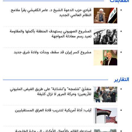
المقابلات
قيادي حزب الدعوة الشيخ د. عامر الكفيشي يقرأ ملامح
النظام العالمي الجديد
المشروع الصهيوني يستهدف المنطقة بأكملها والمقاومة
تعيد رسم معادلة المواجهة
مشروع كسر إيران قد سقط، وبدأت ولادة شرق جديد
التقارير
منفذَيّ "شلمجه" و"تشذابة" على طريق الفيض المليوني
للأربعين؛ وحركة المرور لا تزال كثيفة
آيلب: أداة أمريكية لتدريب قادة العراق المستقبليين
استدعاء القائم بالأعمال الأوكراني إلى وزارة الخارجية