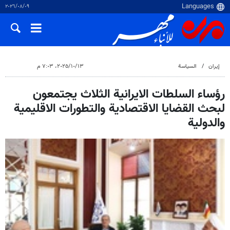
٠٩‏/٠٨‏/٢٠٢٦
إيران
السياسة
١٣‏/١٠‏/٢٠٢٥، ٧:٠٣ م
رؤساء السلطات الايرانية الثلاث يجتمعون
لبحث القضايا الاقتصادية والتطورات الاقليمية
والدولية