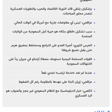
الصهیوني
بزشكيان يلتقي قائد الثورة؛ الاقتصاد والحرب والتطورات العسكرية
تتصدر محاور المباحثات
عراقجي: ليس أي مفاوضات جارية مع أمريكا في الوقت الحالي
سبب تشكيل «اتفاق مكة» هو خيبة أمل السعودية من الولايات
المتحدة
الحرس الثوري: أجبرنا العدو على التراجع وسنحتفظ بمضيق هرمز
حتى يقبل جميع شروطنا
القوات المسلحة اليمنية تستهدف مصفاة أرامكو في جيزان رداً على
الانتهاكات السعودية
عندما لم تعد «خدعة ترامب» تجدي نفعاً
عراقجي: إيران ثابتة على عهدها بالمقاومة رغم كل الضغوط
الكعبي: خيار الدبلوماسية مع النظام السعودي غير مجدٍ والصواب هو
الرد العسكري