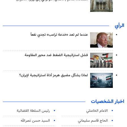
الرأي
عندما لم تعد «خدعة ترامب» تجدي نفعاً
فشل استراتيجية الضغط ضد محور المقاومة
لماذا يشكّل مضيق هرمز أداة استراتيجية لإيران؟
اخبار الشخصيات
الامام الخامنئي
رئیس السلطة القضائیة
الحاج قاسم سليماني
السيد حسن نصرالله