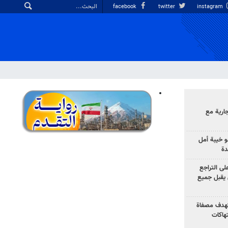
facebook
twitter
instagram
ارية مع
 خيبة أمل
دة
لى التراجع
يقبل جميع
تهدف مصفاة
تهاكات