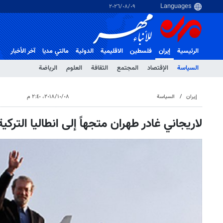
٠٩‏/٠٨‏/٢٠٢٦
الرئيسية
إيران
فلسطین
الاقلیمیة
الدولية
مالتي مدیا
آخر الأخبار
السياسة
الإقتصاد
المجتمع
الثقافة
العلوم
الرياضة
إيران
السياسة
٠٨‏/١٠‏/٢٠١٨، ٢:٤٠ م
لاريجاني غادر طهران متجهاً إلى انطاليا التركية