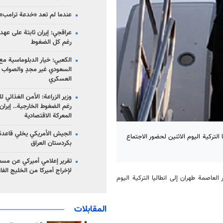
عندما لم تعد «خدعة ترامب» 
عراقجي: إيران ثابتة على عهده
رغم كل الضغوط
الكعبي: خيار الدبلوماسية مع 
السعودي غير مجدٍ والصواب ه
العسكري
وزير الزراعة: الأمن الغذائي ل
رغم الضغوط الخارجية.. إيران
المعركة الاقتصادية
الجيش الأمريكي يخلي قاعدة 
لتركية اليوم الاثنين لحضور الاجتماع
بكردستان العراق
تقرير إعلامي أميركي عن مسع
لإخراج أميركا من الخليج الف
اصمة طهران إلى انطاليا التركية اليوم
المقابلات