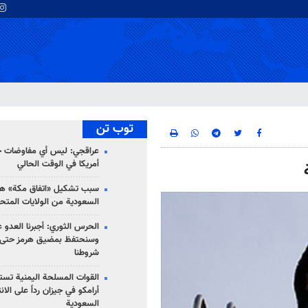
توب تن
عراقجي: ليس أي مفاوضات ج
أمريكا في الوقت الحالي
سبب تشكيل «اتفاق مكة» هو
السعودية من الولايات المتح
الحرس الثوري: أجبرنا العدو ع
وسنحتفظ بمضيق هرمز حتى 
شروطنا
القوات المسلحة اليمنية تس
أرامكو في جيزان رداً على الان
السعودية