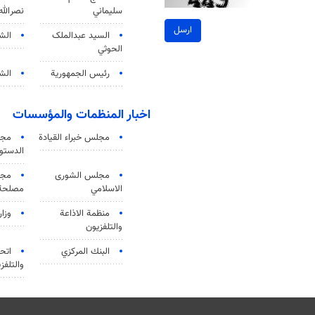
سليماني
نصرالله
ارسل
السید عبدالملک
الش
الحوثي
رئيس الجمهورية
الشي
اخبار المنظمات والمؤسسات
مجلس خبراء القيادة
مجل
الدستو
مجلس الشورى
مجم
الاسلامي
مصلحة 
منظمة الاذاعة
وزار
والتلفزیون
البنك المركزي
اتحا
والتلفز