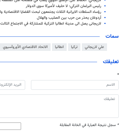
لاريجاني: الحفاظ على الإتفاق النووي يصب في مصلحة أمن المنطقة وا
رئيس البرلمان التركي: لا حليف لأميركا سوى الدولار
رؤساء السلطات الايرانية الثلاث يجتمعون لبحث القضايا الاقتصادية وال
أردوغان يحذر من حرب بين الصليب والهلال
لاریجانی یصل الى مدینة انطالیا التركیة للمشاركة في الاجتماع الثالث 
سمات
علي لاريجاني
تركيا
انطاليا
الاتحاد الاقتصادي الأوروآسيوي
تعليقك
*
سجل نتيجة العبارة في الخانة المقابلة