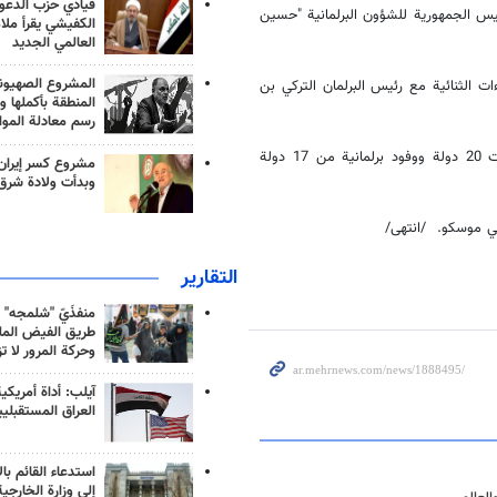
قيادي حزب الدعوة
س الجمهورية للشؤون البرلمانية "حسين
الكفيشي يقرأ ملا
العالمي الجديد
المشروع الصهيو
ت الثنائية مع رئيس البرلمان التركي بن
المنطقة بأكملها و
رسم معادلة الموا
الجدير بالذكر إن الاجتماع الثالث لبرلمانات أوراسيا يقام بحضور رؤساء برلمانات 20 دولة ووفود برلمانية من 17 دولة
مشروع كسر إيران
وبدأت ولادة شرق
 في موسكو. /انتهى/
التقارير
منفذَيّ "شلمجه" 
طريق الفيض الملي
وحركة المرور لا ت
آيلب: أداة أمريكي
العراق المستقبلي
استدعاء القائم بال
إلى وزارة الخارجية