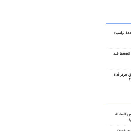
دعة ترامب»
 الضغط ضد
 هرمز أداة
؟
س السلطة
ة
يد حسن