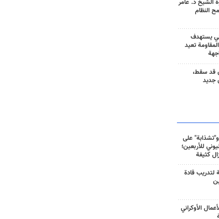
 الشيخ د. عامر
مح النظام
ني يستهدف
المقاومة تعيد
جهة
 قد سقط،
 جديد
و"تشذابة" على
وني للأربعين؛
زال كثيفة
ة لتدريب قادة
ين
أعمال الأوكراني