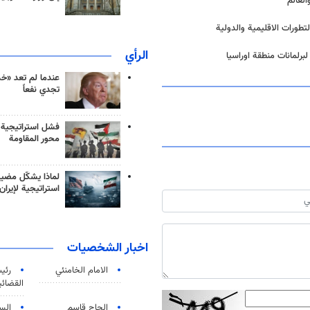
لعالم
تطورات الاقليمية والدولية
الرأي
لبرلمانات منطقة اوراسیا
عندما لم تعد «خ
تجدي نفعاً
فشل استراتيجية
محور المقاومة
لماذا يشكّل مضيق
استراتيجية لإيران
اخبار الشخصيات
الامام الخامنئي
رئی
القضائی
الحاج قاسم
الس