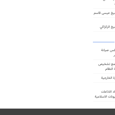
يخ عيسى قاسم
خ الزكزاكي
س صيانة
ر
ع تشخيص
النظام
ة الخارجية
د الاذاعات
يونات الاسلامية