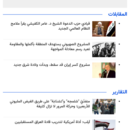
المقابلات
قيادي حزب الدعوة الشيخ د. عامر الكفيشي يقرأ ملامح
النظام العالمي الجديد
المشروع الصهيوني يستهدف المنطقة بأكملها والمقاومة
تعيد رسم معادلة المواجهة
مشروع كسر إيران قد سقط، وبدأت ولادة شرق جديد
التقارير
منفذَيّ "شلمجه" و"تشذابة" على طريق الفيض المليوني
للأربعين؛ وحركة المرور لا تزال كثيفة
آيلب: أداة أمريكية لتدريب قادة العراق المستقبليين