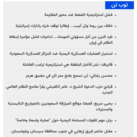
توب تن
فشل استراتيجية الضغط ضد محور المقاومة
خلاف بين روما وتل أبيب... إيطاليا توقف شراء رادارات إسرائيلية
طرد اثنين من كبار مسؤولي الموساد... تداعيات فشل مؤامرة إسقاط
النظام في إيران
استمرار العمليات العسكرية اليمنية ضد المراكز العسكرية السعودية
قاليباف: نشر الأخبار الملفقة هي استراتيجية ترامب الفاشلة
محسن رضائي: لن نسمح بفتح ممر ثانٍ في مضيق هرمز
قيادي حزب الدعوة الشيخ د. عامر الكفيشي يقرأ ملامح النظام العالمي
الجديد
يحيى سريع: قصفنا مواقع المرتزقة السعوديين بالصواريخ الباليستية
والمسيّرات
بيان مهم للقوات المسلحة اليمنية حول "عملية واسعة وخاصة"
مقتل عناصر فريق إرهابي في جنوب محافظة سيستان وبلوشستان