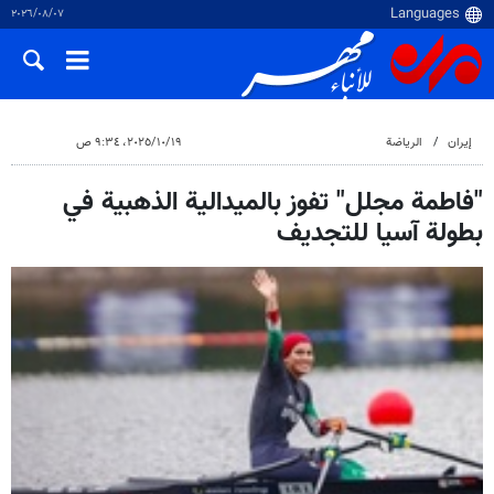
٠٧‏/٠٨‏/٢٠٢٦
إيران
الرياضة
١٩‏/١٠‏/٢٠٢٥، ٩:٣٤ ص
"فاطمة مجلل" تفوز بالميدالية الذهبية في
بطولة آسيا للتجديف