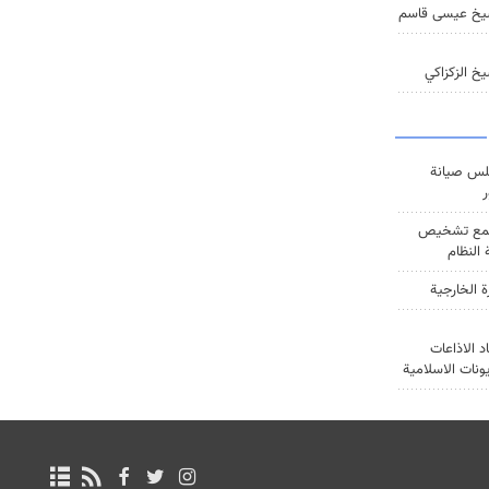
يخ عيسى قاسم
خ الزكزاكي
س صيانة
ر
ع تشخيص
النظام
ة الخارجية
د الاذاعات
يونات الاسلامية