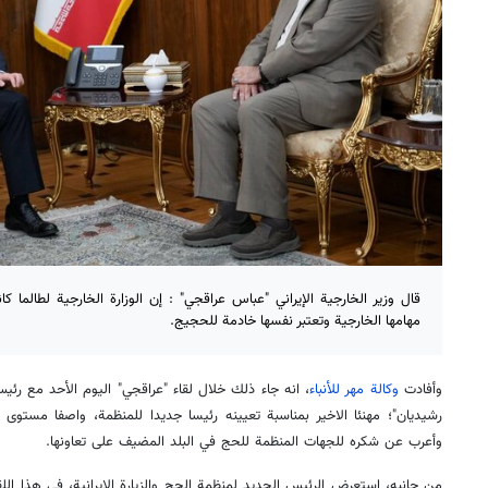
قال وزير الخارجية الإيراني "عباس عراقجي" : إن الوزارة الخارجية لطالما 
مهامها الخارجية وتعتبر نفسها خادمة للحجيج.
وأفادت
وكالة مهر للأنباء
، انه جاء ذلك خلال لقاء "عراقجي" اليوم الأحد مع رئيس
رشيديان"؛ مهنئا الاخير بمناسبة تعيينه رئيسا جديدا للمنظمة، واصفا مستوى ال
وأعرب عن شكره للجهات المنظمة للحج في البلد المضيف على تعاونها.
من جانبه، استعرض الرئيس الجديد لمنظمة الحج والزيارة الايرانية، في هذا ال