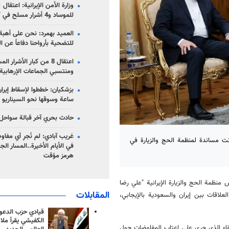
للموساد و4 أشرار مسلح في كرمان
العميد بهمرد: نحن على أهبة 
للتضحية بأرواحنا دفاعاً عن ا
اعتقال 8 من كبار الأشرار 
ومنتسبي الجماعات الإرهابية
ساعة وسوقها نحو السيناريو 
حادث بحري آخر قبالة سواحل 
غريب آبادي: لم نُجرِ أي مفاو
كانت مساندة لمنظمة الحج والزيارة في
في الأيام الأخيرة..المسار ال
هرمز مؤقت
 منظمة الحج والزيارة الإيرانية "علي رضا
المقابلات
علاقات بين إيران والسعودية بالإيجابي،
قيادي حزب الدعوة
الكفيشي يقرأ ملا
لقاء الذي جرى على اعتاب المفاوضات حول