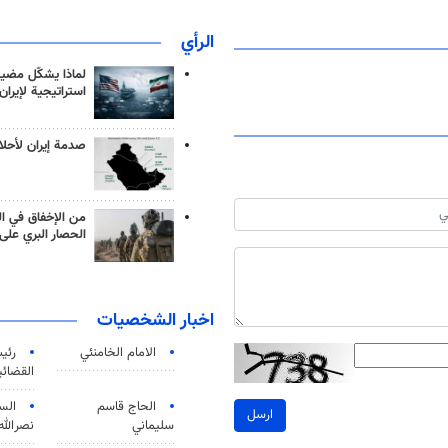
الرأي
لماذا يشكّل مضيق
استراتيجية لإيران
صدمة إيران لأحلام
من الإخفاق في ال
الحصار البري على 
اخبار الشخصيات
الامام الخامنئي
رئی
القضائی
الحاج قاسم
الس
ارسل
سليماني
نصرالله