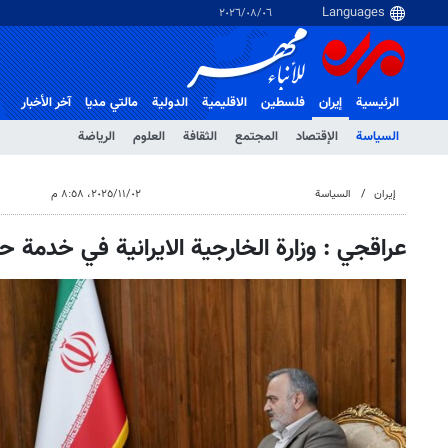
٠٦‏/٠٨‏/٢٠٢٦
الرئيسية
إيران
فلسطین
الاقلیمیة
الدولية
مالتي مدیا
آخر الأخبار
السياسة
الإقتصاد
المجتمع
الثقافة
العلوم
الرياضة
إيران
السياسة
٠٢‏/١١‏/٢٠٢٥، ٨:٥٨ م
عراقجي : وزارة الخارجية الايرانية في خدمة ح