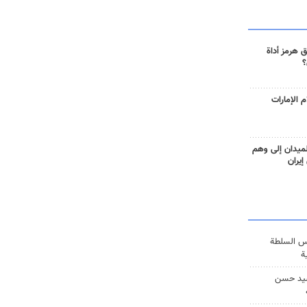
 هرمز أداة
؟
 الإمارات
ميدان إلى وهم
إيران
س السلطة
ة
يد حسن