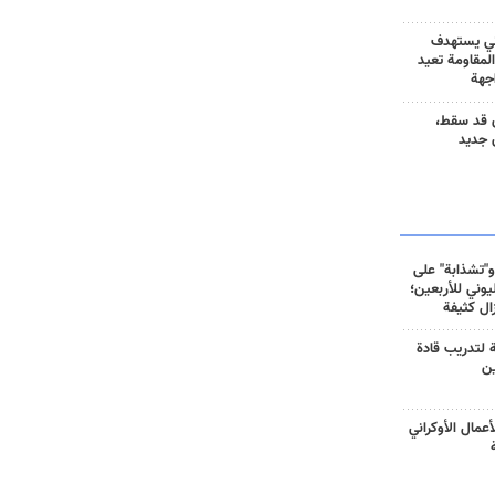
ني يستهدف
المقاومة تعيد
جهة
 قد سقط،
 جديد
و"تشذابة" على
وني للأربعين؛
زال كثيفة
ة لتدريب قادة
ين
أعمال الأوكراني