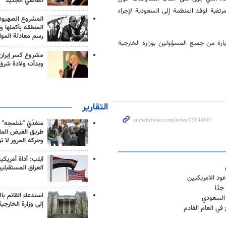
العالمي الجديد
رتقبة لوفد المنظمة إلى السعودية لإجراء
المشروع الصهيو
المنطقة بأكملها و
رسم معادلة الموا
ارة من جميع المسؤولين بوزارة الخارجية
مشروع كسر إيران
وبدأت ولادة شرق
التقارير
منفذَيّ "شلمجه" 
طريق الفيض الملي
وحركة المرور لا ت
آيلب: أداة أمريكي
العراق المستقبلي
ود الامريكيين
جدًا
استدعاء القائم بال
 السعودي
إلى وزارة الخارجية