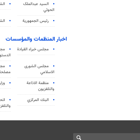
السید عبدالملک
الش
الحوثي
رئيس الجمهورية
الشي
اخبار المنظمات والمؤسسات
مجلس خبراء القيادة
مجل
الدستو
مجلس الشورى
مجم
الاسلامي
مصلحة 
منظمة الاذاعة
وزار
والتلفزیون
البنك المركزي
اتحا
والتلفز