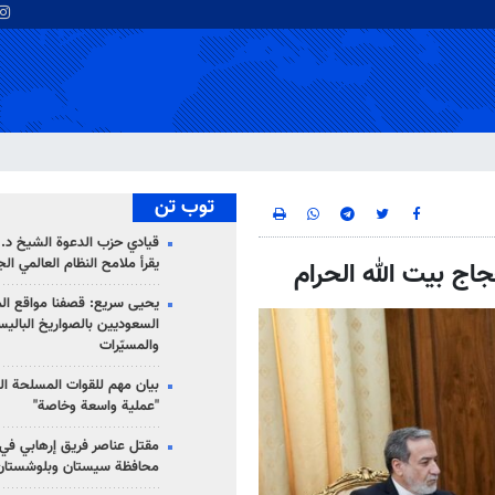
توب تن
قيادي حزب الدعوة الشيخ د. 
يقرأ ملامح النظام العالمي ال
جاج بيت الله الحرام
يحيى سريع: قصفنا مواقع الم
السعوديين بالصواريخ الباليس
والمسيّرات
بيان مهم للقوات المسلحة ال
"عملية واسعة وخاصة"
مقتل عناصر فريق إرهابي في
محافظة سيستان وبلوشستان