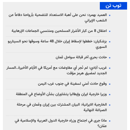
توب تن
العميد بهمرد: نحن على أهبة الاستعداد للتضحية بأرواحنا دفاعاً عن
الشعب الإيراني
اعتقال 8 من كبار الأشرار المسلحين ومنتسبي الجماعات الإرهابية
بزشكيان: خططوا لإسقاط إيران خلال 48 ساعة وسوقها نحو السيناريو
السوري
حادث بحري آخر قبالة سواحل عُمان
غريب آبادي: لم نُجرِ أي مفاوضات مع أمريكا في الأيام الأخيرة..المسار
الجديد لمضيق هرمز مؤقت
وقوع حادث أمني لسفينة في جنوب غرب اليمن
وزيرا خارجية ايران وإيطاليا يتشاوران بشأن الأوضاع في المنطقة
الخارجية الايرانية: البيان المشترك بين إيران وعُمان في مرحلة
الصياغة النهائية
ماذا جرى في اجتماع وزراء خارجية الدول العربية والإسلامية في
عمّان؟