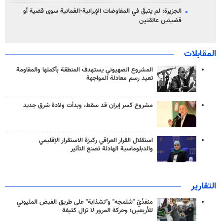
الجزيرة: لم يتبقّ في المفاوضات الإيرانية-العُمانية سوى قضية أو
قضيتين عالقتين
المقابلات
المشروع الصهيوني يستهدف المنطقة بأكملها والمقاومة
تعيد رسم معادلة المواجهة
مشروع كسر إيران قد سقط، وبدأت ولادة شرق جديد
استقلال القرار العراقي ركيزة الاستقرار الإقليمي
والدبلوماسية الهادئة تصنع التأثير
التقارير
منفذَيّ "شلمجه" و"تشذابة" على طريق الفيض المليوني
للأربعين؛ وحركة المرور لا تزال كثيفة