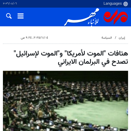
٠٦‏/٠٨‏/٢٠٢٦
إيران
السياسة
٠٤‏/١١‏/٢٠٢٥، ٩:٢٤ ص
هتافات "الموت لأمريكا" و"الموت لإسرائيل"
تصدح في البرلمان الايراني