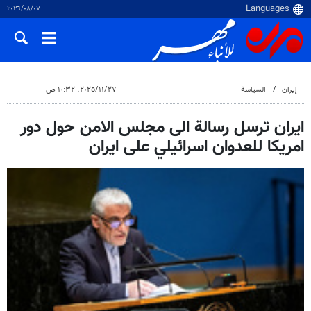
٠٧‏/٠٨‏/٢٠٢٦
إيران
السياسة
٢٧‏/١١‏/٢٠٢٥، ١٠:٣٢ ص
ايران ترسل رسالة الى مجلس الامن حول دور
امريكا للعدوان اسرائيلي على ايران