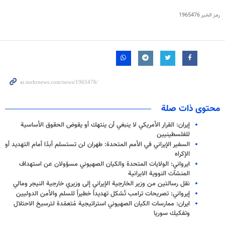
رمز الخبر
1965476
محتوى ذات صلة
إيران: القرار الأمريكي لا ينبغي أن ينتهك أو يقوض الحقوق الأساسية
للفلسطينيين
السفير الإيراني في الأمم المتحدة: طهران لن تستسلم أبدًا أمام التهديد أو
الإكراه
ايرواني: الولايات المتحدة والكيان الصهيوني مسؤولان عن استهداف
المنشآت النووية الايرانية
نقل رسالتين من وزير الخارجية الإيراني إلى وزيري خارجية النيجر ومالي
إيرواني: تصريحات ترامب تُشكل تهديداً خطيراً للسلم والأمن الدوليين
ايران: ممارسات الكيان الصهيوني استراتيجية مُتعمّدة لترسيخ الاحتلال
وتفكيك سوريا