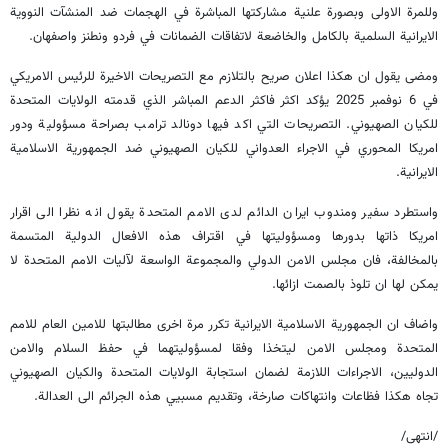
وللمرة الاولى وبصورة علنية مشاركتها المباشرة في الهجمات ضد المنشآت النووية
الايرانية السلمية بالكامل والخاضعة لاتفاقات الضمانات في فردو ونطنز واصفهان.
ومضى يقول ان هكذا اعلان صريح بالتلازم مع التصريحات الاخيرة للرئيس الامريكي
في 6 نوفمبر 2025 يؤكد اكثر فاكثر الدعم المباشر الذي قدمته الولايات المتحدة
للكيان الصهيوني. التصريحات التي اكد فيها دونالد ترامب بصراحة مسؤولية ودور
امريكا المحوري في الاجراء العدواني للكيان الصهيوني ضد الجمهورية الاسلامية
الايرانية.
واستطرد سفير ومندوب ايران الدائم لدى الامم المتحدة يقول انه نظرا الى اقرار
امريكا ذاتها بدورها ومسؤوليتها في اقتراف هذه الافعال الدولية المتسمة
بالمخالفة، فان مجلس الامن الدولي والمجموعة الواسعة لآليات الامم المتحدة لا
يمكن لها ان تلوذ بالصمت ازائها.
واضاف ان الجمهورية الاسلامية الايرانية تكرر مرة اخرى مطالبتها للامين العام للامم
المتحدة ومجلس الامن ليتخذا وفقا لمسؤوليتهما في حفظ السلام والامن
الدوليين، الاجراءات اللازمة لضمان استجابة الولايات المتحدة والكيان الصهيوني
تجاه هكذا فظاعات وانتهاكات صارخة، وتقديم مسبيي هذه الجرائم الى العدالة.
/انتهى/