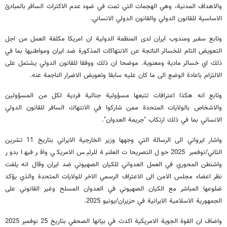
والاهداف المدنية، وهي الهجمات التي تمت في ضوء عدم الاكتراث السافر بالمبادئ
الاساسية للقانون الدولي والقانون الدولي الانساني.
وتابع سفير ومندوب ايران لدى المنظمة الدولية ان امريكا مكلفة العمل من اجل
التعويض التام للخسائر الناتجة عن الانتهاكات المذكورة ضد ايران ومواطنيها بما في
ذلك اي خسائر مادية ومعنوية. موضحا ان ذلك ووفقا للقانون الدولي يشتمل على
الالتزام باعادة الوضع الى ما كان عليه سابقا وتعويض الاضرار الناجمة عنه.
وتابع انه هكذا اعترافات تتبعها مسؤولية جنائية فردية لكل من المسؤولين
والاشخاص بالولايات المتحدة ممن شاركوا في الانتهاك السافر للقانون الدولي
الانساني بما في ذلك ارتكاب "جريمة العدوان".
واشار ايرواني الى الرسالة التي وجهها وزير الخارجية الايراني بتاريخ 11 تشرين
الثاني/نوفمبر 2025 حول التصريحات العلنية للرئيس الامريكي واقر فيها بدور
واشنطن المحوري في العمل العدواني للكيان الصهيوني ضد ايران وقال انه يلفت
نظر اعضاء مجلس الامن الى الاعتراف الرسمي الاخر للولايات المتحدة والذي يؤكد
ضلوعها المباشر مع الكيان الصهيوني في العدوان المسلح وغير القانوني على
الجمهورية الاسلامية الايرانية في حزيران/يونيو 2025.
واضاف ان القوة الجوية الامريكية اكدت في بيانها الصحفي بتاريخ 25 نوفمبر 2025