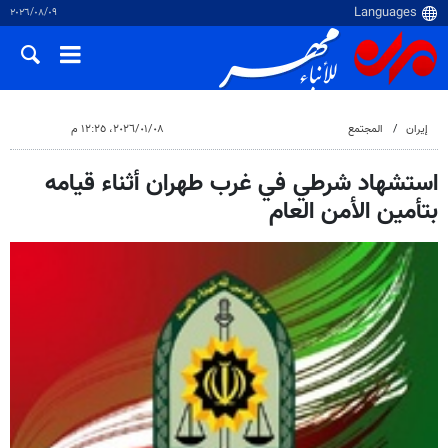
٠٩‏/٠٨‏/٢٠٢٦
إيران
المجتمع
٠٨‏/٠١‏/٢٠٢٦، ١٢:٢٥ م
استشهاد شرطي في غرب طهران أثناء قيامه
بتأمين الأمن العام