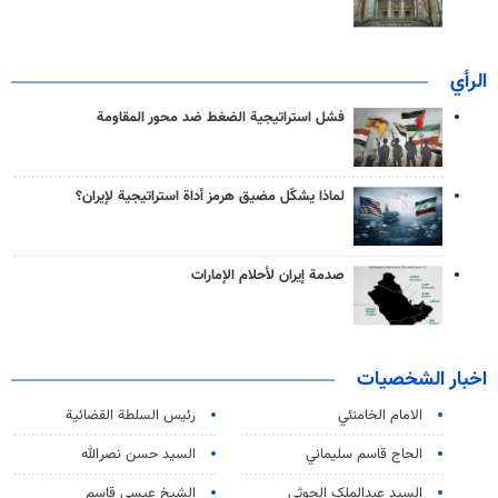
الرأي
فشل استراتيجية الضغط ضد محور المقاومة
لماذا يشكّل مضيق هرمز أداة استراتيجية لإيران؟
صدمة إيران لأحلام الإمارات
اخبار الشخصيات
الامام الخامنئي
رئیس السلطة القضائیة
الحاج قاسم سليماني
السيد حسن نصرالله
السید عبدالملک الحوثي
الشيخ عيسى قاسم