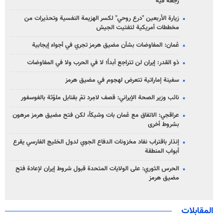
رجعة فيه
زيارة الأربعين "درع روحي" لكسر الهزيمة النفسية وتحذيرات من
مخططات أمريكية لتفتيت الجيش
عُمان: المفاوضات بشأن مضيق هرمز تجري في أجواء إيجابية
ذو القدر: إيران لن تتراجع أبداً؛ لا في الحرب ولا في المفاوضات
سفينة إماراتية تتعرض لهجوم في مضيق هرمز
نائب وزير الصحة الإيراني: قصف لامِرد تمّ بقنابل ملوّثة بالفوسفور
عراقجي: الاتفاق مع عُمان بات وشيكاً، لكن فتح مضيق هرمز مرهون
بشروط أخرى
إنذار باقتراب نفاد مخزونات الدفاع الجوي لدول الخليج الفارسي يقرع
أبواب المنطقة
الحرس الثوري: على الولايات المتحدة قبول شروط إيران لإعادة فتح
مضيق هرمز
المقابلات