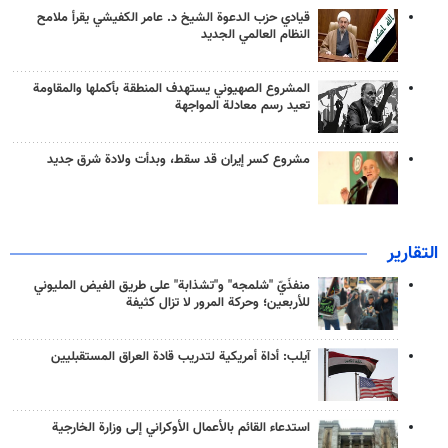
قيادي حزب الدعوة الشيخ د. عامر الكفيشي يقرأ ملامح
النظام العالمي الجديد
المشروع الصهيوني يستهدف المنطقة بأكملها والمقاومة
تعيد رسم معادلة المواجهة
مشروع كسر إيران قد سقط، وبدأت ولادة شرق جديد
التقارير
منفذَيّ "شلمجه" و"تشذابة" على طريق الفيض المليوني
للأربعين؛ وحركة المرور لا تزال كثيفة
آيلب: أداة أمريكية لتدريب قادة العراق المستقبليين
استدعاء القائم بالأعمال الأوكراني إلى وزارة الخارجية