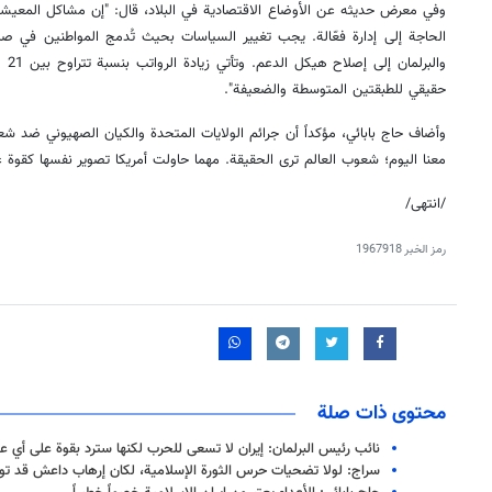
وفي معرض حديثه عن الأوضاع الاقتصادية في البلاد، قال: "إن مشاكل المعيشة 
الحاجة إلى إدارة فعّالة. يجب تغيير السياسات بحيث تُدمج المواطنين في ص
حقيقي للطبقتين المتوسطة والضعيفة".
وأضاف حاج بابائي، مؤكداً أن جرائم الولايات المتحدة والكيان الصهيوني ضد شع
معنا اليوم؛ شعوب العالم ترى الحقيقة. مهما حاولت أمريكا تصوير نفسها كقوة 
/انتهى/
رمز الخبر
1967918
محتوى ذات صلة
نائب رئيس البرلمان: إيران لا تسعى للحرب لكنها سترد بقوة على أي ع
سراج: لولا تضحيات حرس الثورة الإسلامية، لكان إرهاب داعش قد تو