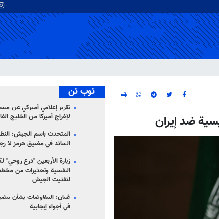
توب تن
تقرير إعلامي أميركي عن مسع
لإخراج أميركا من الخليج الف
ئيسية ضد إيران
المتحدث باسم الجيش: النظام 
السائد في مضيق هرمز لا رج
زيارة الأربعين "درع روحي" لك
النفسية وتحذيرات من مخطط
لتفتيت الجيش
عُمان: المفاوضات بشأن مضي
في أجواء إيجابية