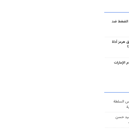
 الضغط ضد
 هرمز أداة
؟
 الإمارات
س السلطة
ة
يد حسن