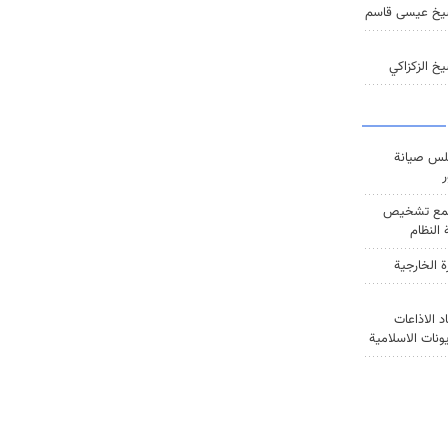
يخ عيسى قاسم
خ الزكزاكي
س صيانة
ر
ع تشخيص
النظام
ة الخارجية
د الاذاعات
يونات الاسلامية