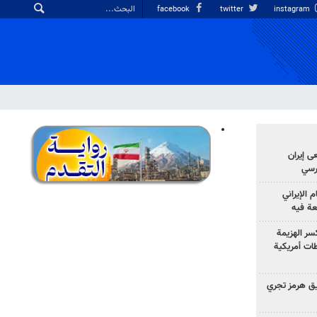
facebook
twitter
instagram
ى إيران
ارسي
الإيراني
عة فيه
سر الهزيمة
ات أمريكية
ق هرمز تجري