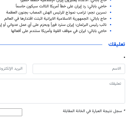
حاج بابائي: الأعداء يعتبرون إيران الإسلامية خصماً خطيراً
حاجي بابائي: رد إيران على خطأ أمريكا الثالث سيكون حاسماً
نسرين نجم: ترامب نموذج للرئيس الهش المصاب بجنون العظمة
حاج بابائي: الجمهورية الاسلامية الايرانية اثبتت اقتدارها في العالم
نائب رئيس البرلمان: إيران سترد فوراً وبحزم على أي عمل عدواني أو إ
حاجي بابائي: ايران في موقف القوة وأمريكا ستندم على أفعالها
تعليقك
*
سجل نتيجة العبارة في الخانة المقابلة