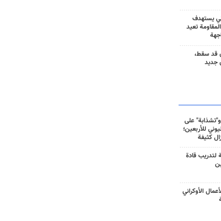
ني يستهدف
المقاومة تعيد
جهة
 قد سقط،
 جديد
و"تشذابة" على
وني للأربعين؛
زال كثيفة
ة لتدريب قادة
ين
أعمال الأوكراني