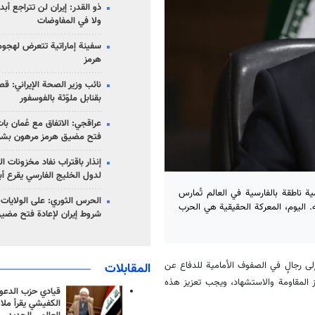
ذو القدر: إيران لن تتراجع أبدا
ولا في المفاوضات
سفينة إماراتية تتعرض لهج
هرمز
نائب وزير الصحة الإيراني: قصف
بقنابل ملوّثة بالفوسفور
عراقجي: الاتفاق مع عُمان با
فتح مضيق هرمز مرهون بشر
إنذار باقتراب نفاد مخزونات ا
لدول الخليج الفارسي يقرع أب
رى الإسلامي: "إن أكثر من 250 شبكة إعلامية ناطقة بالفارسية في العالم تُمارس
الحرس الثوري: على الولايات
 اليوم، المعركة الحقيقية هي الحرب
شروط إيران لإعادة فتح مضي
 إلى رجالٍ في الصفوف الأمامية للدفاع عن
المقابلات
 المقاومة والاستشهاد، ويجب تعزيز هذه
قيادي حزب الدعوة
الكفيشي يقرأ ملا