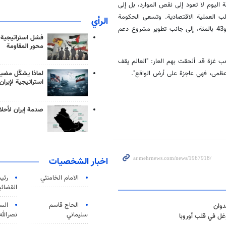
اليوم لا تعود إلى نقص الموارد، بل إلى
لب العملية الاقتصادية. وتسعى الحكومة
الرأي
والبرلمان إلى إصلاح هيكل الدعم. وتأتي زيادة الرواتب بنسبة تتراوح بين 21 و43 بالمئة، إلى جانب تطوير مشروع دعم
فشل استراتيجية
محور المقاومة
ب غزة قد ألحقت بهم العار: "العالم يقف
لماذا يشكّل مضيق
عظمى، فهي عاجزة على أرض الواقع".
استراتيجية لإيران
صدمة إيران لأحلام
اخبار الشخصيات
الامام الخامنئي
رئی
القضائی
الحاج قاسم
الس
دوان
سليماني
نصرالله
غل في قلب أوروبا