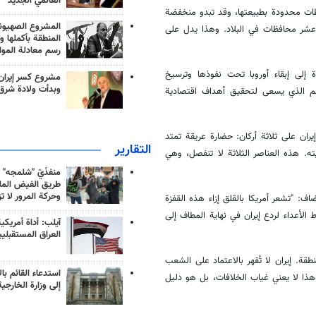
العالمي الجديد
فظات محدودة بطبيعتها، وقد تبدو منخفضة
المشروع الصهيو
 عشر محافظات في البلاد. وهذا يدل على
المنطقة بأكملها و
رسم معادلة الموا
إلى إبقاء أوروبا تحت نفوذها وترسيخ
مشروع كسر إيران
وبدأت ولادة شرق
ظم الذي يسعى لتحقيق أهداف اقتصادية
ران على ثلاثة أركان: حضارة عريقة تمتد
التقارير
ه. هذه العناصر الثلاثة لا تنفصل، وهي
منفذَيّ "شلمجه" 
طريق الفيض الملي
وحركة المرور لا ت
ف: "تشعر أمريكا بالقلق إزاء هذه القفزة
 الأعداء لردع إيران في نهاية المطاف إلى
آيلب: أداة أمريكي
العراق المستقبلي
قة. إيران لا تُقهر بالاعتماد على الشعب
استدعاء القائم بال
 وهذا لا يعني غياب الخلافات، بل هو دليل
إلى وزارة الخارجية