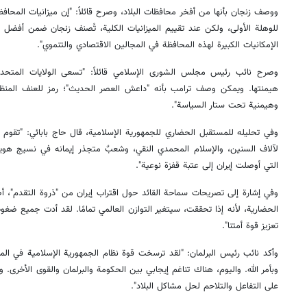
ووصف زنجان بأنها من أفخر محافظات البلاد، وصرح قائلاً: "إن ميزانيات المحا
للوهلة الأولى، ولكن عند تقييم الميزانيات الكلية، تُصنف زنجان ضمن أفضل
الإمكانيات الكبيرة لهذه المحافظة في المجالين الاقتصادي والتنموي".
وصرح نائب رئيس مجلس الشورى الإسلامي قائلاً: "تسعى الولايات المتحدة 
هيمنتها. ويمكن وصف ترامب بأنه "داعش العصر الحديث"؛ رمز للعنف المن
وهيمنية تحت ستار السياسة".
وفي تحليله للمستقبل الحضاري للجمهورية الإسلامية، قال حاج بابائي: "تقوم إي
لآلاف السنين، والإسلام المحمدي النقي، وشعبٌ متجذر إيمانه في نسيج هويت
التي أوصلت إيران إلى عتبة قفزة نوعية".
وفي إشارة إلى تصريحات سماحة القائد حول اقتراب إيران من "ذروة التقدم"، أضا
الحضارية، لأنه إذا تحققت، سيتغير التوازن العالمي تمامًا. لقد أدت جميع ضغوط
تعزيز قوة أمتنا".
وأكد نائب رئيس البرلمان: "لقد ترسخت قوة نظام الجمهورية الإسلامية في المنط
وبأمر الله. واليوم، هناك تناغم إيجابي بين الحكومة والبرلمان والقوى الأخرى.
على التفاعل والتلاحم لحل مشاكل البلاد".