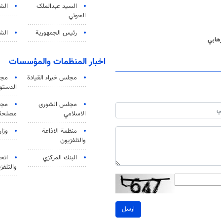
السید عبدالملک
الش
الحوثي
رئيس الجمهورية
الشي
رهابي
اخبار المنظمات والمؤسسات
مجلس خبراء القيادة
مجل
الدستو
مجلس الشورى
مجم
الاسلامي
مصلحة 
منظمة الاذاعة
وزار
والتلفزیون
البنك المركزي
اتحا
والتلفز
ارسل