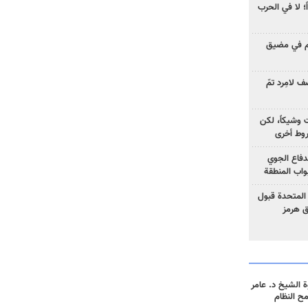
ً؛ لا في الحرب
وم في مضيق
 لامِرد تمّ
ت وشيكاً، لكن
وط أخرى
لدفاع الجوي
واب المنطقة
 المتحدة قبول
ق هرمز
 الشيخ د. عامر
مح النظام