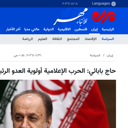
٠٨‏/٠٨‏/٢٠٢٦
الرئيسية
إيران
فلسطین
الاقلیمیة
الدولية
مالتي مدیا
آخر الأخبار
السياسة
الإقتصاد
المجتمع
الثقافة
العلوم
الرياضة
إيران
السياسة
٣١‏/٠١‏/٢٠٢٦، ١٠:٥١ ص
حاج بابائي: الحرب الإعلامية أولوية العدو الر