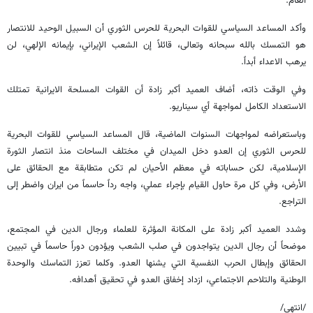
العام.
وأكد المساعد السياسي للقوات البحرية للحرس الثوري أن السبيل الوحيد للانتصار
هو التمسك بالله سبحانه وتعالى، قائلاً إن الشعب الإيراني، بإيمانه الإلهي، لن
يرهب الاعداء أبداً.
وفي الوقت ذاته، أضاف العميد أكبر زادة أن القوات المسلحة الايرانية تمتلك
الاستعداد الكامل لمواجهة أي سيناريو.
وباستعراضه لمواجهات السنوات الماضية، قال المساعد السياسي للقوات البحرية
للحرس الثوري إن العدو دخل الميدان في مختلف الساحات منذ انتصار الثورة
الإسلامية، لكن حساباته في معظم الأحيان لم تكن متطابقة مع الحقائق على
الأرض، وفي كل مرة حاول القيام بإجراء عملي، واجه رداً حاسماً من ايران واضطر إلى
التراجع.
وشدد العميد أكبر زادة على المكانة المؤثرة للعلماء ورجال الدين في المجتمع،
موضحاً أن رجال الدين يتواجدون في صلب الشعب ويؤدون دوراً حاسماً في تبيين
الحقائق وإبطال الحرب النفسية التي يشنها العدو. وكلما تعزز التماسك والوحدة
الوطنية والتلاحم الاجتماعي، ازداد إخفاق العدو في تحقيق أهدافه.
/انتهى/