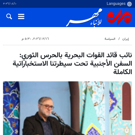
١٠‏/٠٨‏/٢٠٢٦
إيران
السياسة
١٦‏/٠٢‏/٢٠٢٦، ٥:٣٠ م
نائب قائد القوات البحرية بالحرس الثوري:
السفن الأجنبية تحت سيطرتنا الاستخباراتية
الكاملة