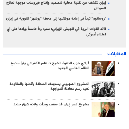
إيران تكشف عن تقنية محلية لتصميم وإنتاج فيروسات موجهة لعلاج
السرطان
"روساتوم" تبدأ في إعادة موظفيها إلى محطة "بوشهر" النووية في إيران
قائد القوات البرية في الجيش الإيراني: سنرد رداً حاسماً ورادعاً على أي
اعتداء أميركي
المقابلات
قيادي حزب الدعوة الشيخ د. عامر الكفيشي يقرأ ملامح
النظام العالمي الجديد
المشروع الصهيوني يستهدف المنطقة بأكملها والمقاومة
تعيد رسم معادلة المواجهة
مشروع كسر إيران قد سقط، وبدأت ولادة شرق جديد