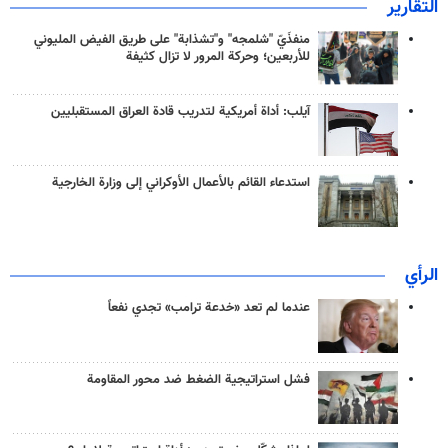
التقارير
منفذَيّ "شلمجه" و"تشذابة" على طريق الفيض المليوني
للأربعين؛ وحركة المرور لا تزال كثيفة
آيلب: أداة أمريكية لتدريب قادة العراق المستقبليين
استدعاء القائم بالأعمال الأوكراني إلى وزارة الخارجية
الرأي
عندما لم تعد «خدعة ترامب» تجدي نفعاً
فشل استراتيجية الضغط ضد محور المقاومة