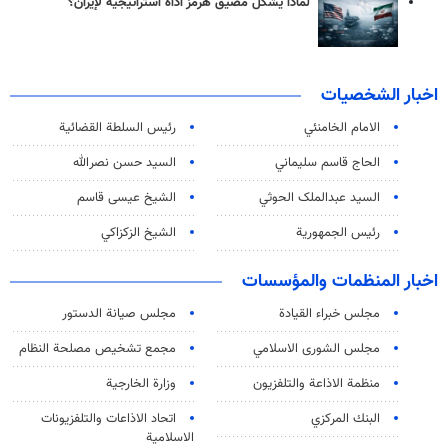
لماذا يشكّل مضيق هرمز أداة استراتيجية لإيران؟
اخبار الشخصيات
الامام الخامنئي
رئیس السلطة القضائیة
الحاج قاسم سليماني
السيد حسن نصرالله
السید عبدالملک الحوثي
الشيخ عيسى قاسم
رئيس الجمهورية
الشيخ الزكزاكي
اخبار المنظمات والمؤسسات
مجلس خبراء القيادة
مجلس صيانة الدستور
مجلس الشورى الاسلامي
مجمع تشخيص مصلحة النظام
منظمة الاذاعة والتلفزیون
وزارة الخارجية
البنك المركزي
اتحاد الاذاعات والتلفزيونات
الاسلامية