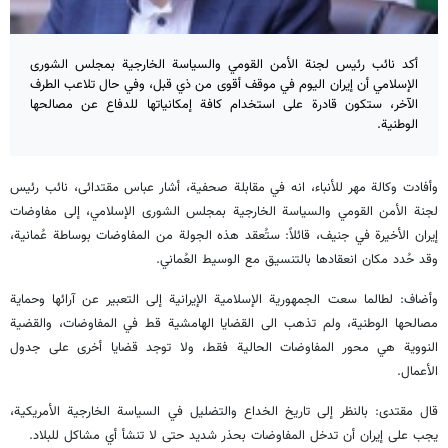
أكد نائب رئيس لجنة الأمن القومي والسياسة الخارجية بمجلس الشورى
الإسلامي أن إيران اليوم في موقف أقوى من ذي قبل، وفي حال تلاعب الطرف
الآخر، ستكون قادرة على استخدام كافة إمكانياتها للدفاع عن مصالحها
الوطنية.
وأفادت وكالة مهر للأنباء، انه في مقابلة صحفية، أشار عباس مقتدائى، نائب رئيس
لجنة الأمن القومي والسياسة الخارجية بمجلس الشورى الإسلامي، إلى مفاوضات
إيران الأخيرة في جنيف، قائلاً: ستُعقد هذه الجولة من المفاوضات بوساطة عُمانية،
وقد حُدد مكان انعقادها بالتنسيق مع الوسيط العُماني.
وأضاف: لطالما سعت الجمهورية الإسلامية الإيرانية إلى التعبير عن آرائها وحماية
مصالحها الوطنية، ولم تذهب الى القضايا الهامشية قط في المفاوضات، والقضية
النووية هي محور المفاوضات الحالية فقط، ولا توجد قضايا أخرى على جدول
الأعمال.
قال مقتدى: بالنظر إلى تاريخ الخداع والتضليل في السياسة الخارجية الأمريكية،
يجب على إيران أن تدخل المفاوضات بحذر شديد حتى لا تنشأ أي مشاكل للبلاد.