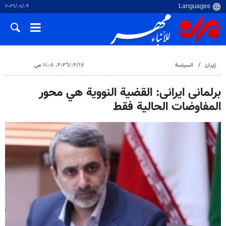
٠٩‏/٠٨‏/٢٠٢٦
إيران
السياسة
١٧‏/٠٢‏/٢٠٢٦، ١١:٠٨ ص
برلمانی ایرانی: القضية النووية هي محور
المفاوضات الحالية فقط