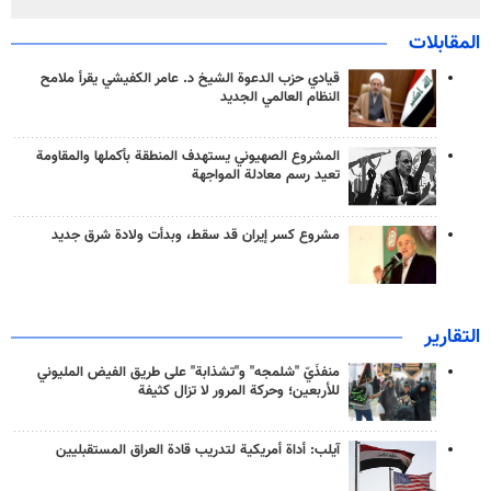
المقابلات
قيادي حزب الدعوة الشيخ د. عامر الكفيشي يقرأ ملامح
النظام العالمي الجديد
المشروع الصهيوني يستهدف المنطقة بأكملها والمقاومة
تعيد رسم معادلة المواجهة
مشروع كسر إيران قد سقط، وبدأت ولادة شرق جديد
التقارير
منفذَيّ "شلمجه" و"تشذابة" على طريق الفيض المليوني
للأربعين؛ وحركة المرور لا تزال كثيفة
آيلب: أداة أمريكية لتدريب قادة العراق المستقبليين