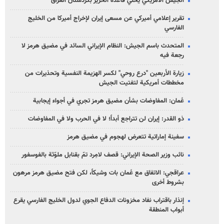
الجيش الأمريكي يخلي قاعدة الحرير بكردستان العراق
تقرير إعلامي أميركي عن مسعى إيران لإخراج أميركا من الخليج
الفارسي
المتحدث باسم الجيش: النظام الإيراني السائد في مضيق هرمز لا
رجعة فيه
زيارة الأربعين "درع روحي" لكسر الهزيمة النفسية وتحذيرات من
مخططات أمريكية لتفتيت الجيش
عُمان: المفاوضات بشأن مضيق هرمز تجري في أجواء إيجابية
ذو القدر: إيران لن تتراجع أبداً؛ لا في الحرب ولا في المفاوضات
سفينة إماراتية تتعرض لهجوم في مضيق هرمز
نائب وزير الصحة الإيراني: قصف لامِرد تمّ بقنابل ملوّثة بالفوسفور
عراقجي: الاتفاق مع عُمان بات وشيكاً، لكن فتح مضيق هرمز مرهون
بشروط أخرى
إنذار باقتراب نفاد مخزونات الدفاع الجوي لدول الخليج الفارسي يقرع
أبواب المنطقة