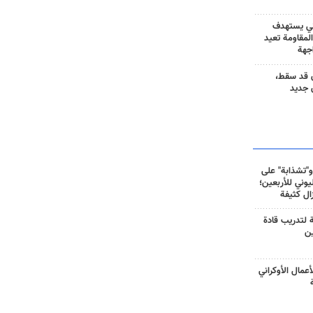
ني يستهدف
المقاومة تعيد
جهة
 قد سقط،
 جديد
و"تشذابة" على
وني للأربعين؛
زال كثيفة
ة لتدريب قادة
ين
أعمال الأوكراني