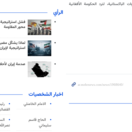
الباكستانية، لترد الحكومة الأفغانية
الرأي
فشل استراتيجية
محور المقاومة
لماذا يشكّل مضيق
استراتيجية لإيران
صدمة إيران لأحلام
اخبار الشخصيات
الامام الخامنئي
رئی
القضائی
الحاج قاسم
الس
سليماني
نصرالله