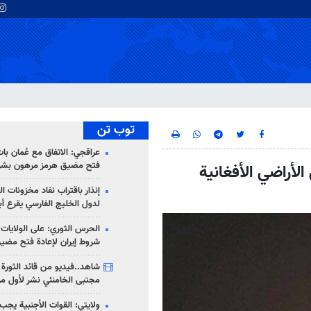
توب تن
عراقجي: الاتفاق مع عُمان با
فتح مضيق هرمز مرهون بشر
أراضي الأفغانية
إنذار باقتراب نفاد مخزونات ا
لدول الخليج الفارسي يقرع أب
الحرس الثوري: على الولايات
شروط إيران لإعادة فتح مضي
شاهد..فيديو من قائد الثورة آ
مجتبى الخامنئي نشر لأول مر
ولايتي: القوات الأجنبية يجب 