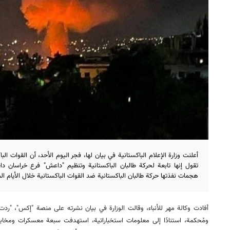
أعلنت وزارة الإعلام الباكستانية في بيان لها، فجر اليوم الأحد، أن القوات
تقول إنها تابعة لحركة طالبان الباكستانية وتنظيم "داعش" فرع خراسان داخ
هجمات نفذتها حركة طالبان الباكستانية ضد القوات الباكستانية خلال الأيام ال
أفادت وكالة مهر للأنباء، وقالت الوزارة في بيان نشرته على منصة "إكس"، "رد
ومُحكمة، استنادًا إلى معلومات استخباراتية، استهدفت سبعة معسكرات ومخابئ 