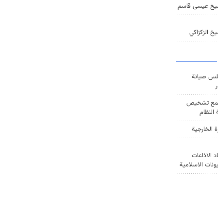
يخ عيسى قاسم
خ الزكزاكي
س صيانة
ر
ع تشخيص
النظام
ة الخارجية
د الاذاعات
يونات الاسلامية