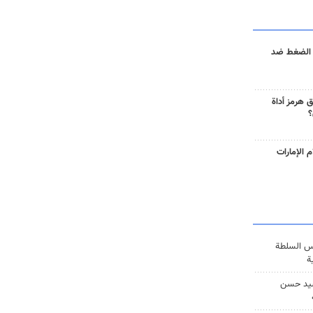
 الضغط ضد
 هرمز أداة
؟
 الإمارات
س السلطة
ة
يد حسن