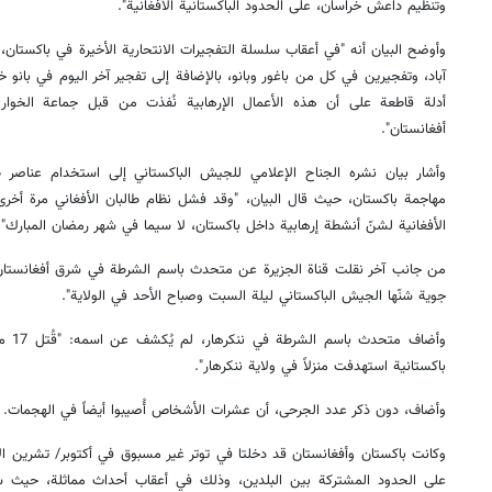
وتنظيم داعش خراسان، على الحدود الباكستانية الأفغانية".
وأوضح البيان أنه "في أعقاب سلسلة التفجيرات الانتحارية الأخيرة في باكستان،
آباد، وتفجيرين في كل من باغور وبانو، بالإضافة إلى تفجير آخر اليوم في بانو
أدلة قاطعة على أن هذه الأعمال الإرهابية نُفذت من قبل جماعة الخوا
أفغانستان".
وأشار بيان نشره الجناح الإعلامي للجيش الباكستاني إلى استخدام عناصر طال
مهاجمة باكستان، حيث قال البيان، "وقد فشل نظام طالبان الأفغاني مرة أخر
الأفغانية لشنّ أنشطة إرهابية داخل باكستان، لا سيما في شهر رمضان المبارك".
جوية شنّها الجيش الباكستاني ليلة السبت وصباح الأحد في الولاية".
وأضاف 
باكستانية استهدفت منزلاً في ولاية ننكرهار".
وأضاف، دون ذكر عدد الجرحى، أن عشرات الأشخاص أُصيبوا أيضاً في الهجمات.
وكانت باكستان وأفغانستان قد دخلتا في توتر غير مسبوق في أكتوبر/ تشرين ال
على الحدود المشتركة بين البلدين، وذلك في أعقاب أحداث مماثلة، حيث 