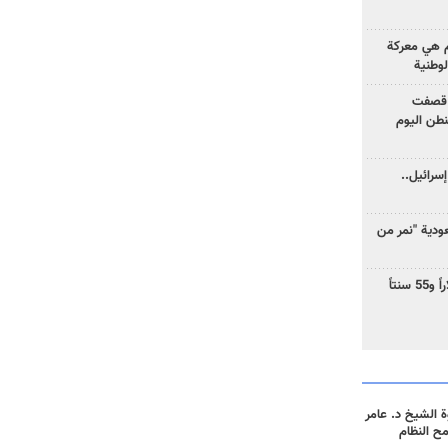
وم هي معركة
لوطنية
 قصفت
نطن اليوم
سرائيل..
دية "نمر من
ارتفاع سعر النفط إلى 83 دولاراً و55 سنتاً
 الشيخ د. عامر
مح النظام