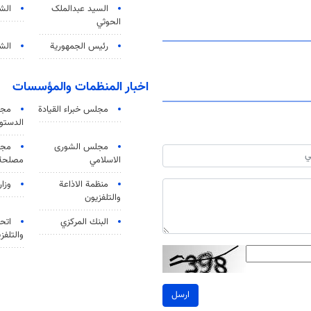
السید عبدالملک
الش
الحوثي
رئيس الجمهورية
الشي
اخبار المنظمات والمؤسسات
مجلس خبراء القيادة
مجل
الدستو
مجلس الشورى
مجم
الاسلامي
مصلحة 
منظمة الاذاعة
وزار
والتلفزیون
البنك المركزي
اتحا
والتلفز
ارسل