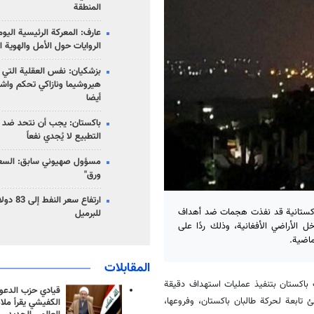
المنطقة
عارف: المعركة الرئيسية الي
الروايات حول الأمل والهوية ا
بزشكيان: نفس العقلية التي
هيروشيما ونازاكي تحكم واش
أيضا
باكستان: يجب أن نتحد ضد إ
التطبيع لا يُجدي نفعاً
مسؤول صهيوني سابق: السعو
ورق"
 الباكستانية قد نفذت هجمات ضد أهداف
للبرميل
ل الأراضي الأفغانية، وذلك ردًا على
ماضية.
المقابلات
ت باكستان بتنفيذ عمليات استهداف دقيقة
قيادي حزب الدعوة
تابعة لحركة طالبان باكستان، وفروعها،
الكفيشي يقرأ ملا