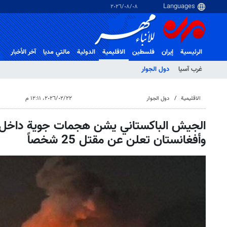
٠٨‏/٠٨‏/٢٠٢٦
الرئيسية
إيران
فلسطین
الاقلیمیة
الدولية
مالتي مدیا
آخر الأخبار
غرب آسیا
دول الجوار
الاقلیمیة
دول الجوار
٢٢‏/٠٢‏/٢٠٢٦، ١٢:١١ م
الجيش الباكستاني يشن هجمات جوية داخل ال
وأفغانستان تعلن عن مقتل 25 شخصاً