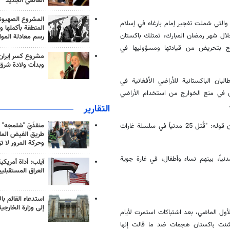
العالمي الجديد
المشروع الصهيو
 والتي شملت تفجير إمام بارغاه في إسلام
المنطقة بأكملها و
 خلال شهر رمضان المبارك، تمتلك باكستان
رسم معادلة الموا
رج بتحريض من قيادتها ومسؤوليها في
مشروع كسر إيران
وبدأت ولادة شرق
بان الباكستانية للأراضي الأفغانية في
ى في منع الخوارج من استخدام الأراضي
التقارير
منفذَيّ "شلمجه" 
من جانب آخر نقلت قناة الجزيرة عن متحدث باسم الشرطة في شرق أفغانستان قوله: "قُتل 25 مدنياً في سلسلة غارات
طريق الفيض الملي
وحركة المرور لا ت
متحدث باسم الشرطة في ننكرهار، لم يُكشف عن اسمه: "قُتل 17 مدنياً، بينهم نساء وأطفال، في غارة جوية
آيلب: أداة أمريكي
العراق المستقبلي
استدعاء القائم بال
إلى وزارة الخارجية
أول الماضي، بعد اشتباكات استمرت لأيام
شنت باكستان هجمات ضد ما قالت إنها