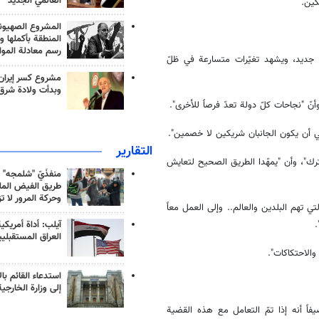
العالمي الجديد
كين.
المشروع الصهيو
المنطقة بأكملها و
رسم معادلة الموا
 جديد، ويشهد تغيّرات متسارعة في ظلّ
مشروع كسر إيران
وبدأت ولادة شرق
ّ "نجاحات كلّ دولة تعدّ فرصاً للأخرى".
بغي أن يكون الجانبان شريكين لا خصمين".
التقارير
شترك"، وأن "يمهّدا الطريق الصحيح لتعايش
منفذَيّ "شلمجه" 
طريق الفيض الملي
وحركة المرور لا ت
تي تهم البلدين والعالم.. وإلى العمل معاً
آيلب: أداة أمريكي
العراق المستقبلي
الاحتكاكات".
استدعاء القائم بال
إلى وزارة الخارجية
فاً أنه إذا تمّ التعامل مع هذه القضية