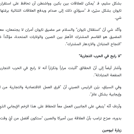
بشكل سليم، فـ "يمكن للعلاقات بين بكين وواشنطن أن تحافظ على استقرارها 
تايوان بشكل سيّئ، فـ "سيؤدّي ذلك إلى صدام ويدفع العلاقات الثنائية برمّته
شي.
وأكّد شي أنّ "استقلال تايوان" والسلام عبر مضيق تايوان أمران لا يجتمعان، معتب
المضيق هو القاسم المشترك الأهمّ بين الصين والولايات المتحدة، مؤكّداً ضر
"النجاح المتبادل والازدهار المشترك".
"لا رابح في الحرب التجارية"
وأشار أيضاً إلى أنّ الحقائق "أثبتت مراراً وتكراراً أنه لا رابح في الحرب التج
المنفعة المتبادلة".
وفي السياق، بيّن الرئيس الصيني أنّ "فرق العمل الاقتصادية والتجارية من ا
وإيجابية بشكل عامّ".
وأردف أنّه "ينبغي على الجانبين العمل معاً للحفاظ على هذا الزخم الإيجابي الذ
بدوره، صرّح ترامب بأنّ العلاقة بين أميركا والصين "ستكون أفضل من أيّ وقت
زيارة ليومين