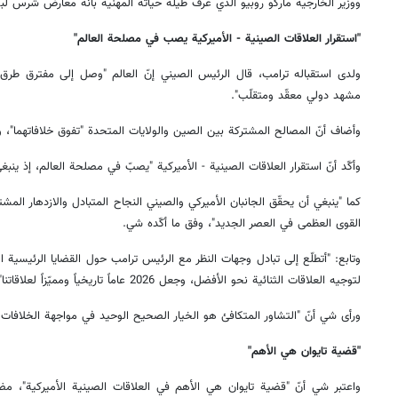
ووزير الخارجية ماركو روبيو الذي عُرف طيلة حياته المهنية بأنه معارض شرس لب
"استقرار العلاقات الصينية - الأميركية يصب في مصلحة العالم"
ولدى استقباله ترامب، قال الرئيس الصيني إنّ العالم "وصل إلى مفترق طرق
مشهد دولي معقّد ومتقلّب".
وأضاف أنّ المصالح المشتركة بين الصين والولايات المتحدة "تفوق خلافاتهما"، وأن
وأكّد أنّ استقرار العلاقات الصينية - الأميركية "يصبّ في مصلحة العالم، إذ ين
كما "ينبغي أن يحقّق الجانبان الأميركي والصيني النجاح المتبادل والازدهار الم
القوى العظمى في العصر الجديد"، وفق ما أكّده شي.
وتابع: "أتطلّع إلى تبادل وجهات النظر مع الرئيس ترامب حول القضايا الرئيسية ال
لتوجيه العلاقات الثنائية نحو الأفضل، وجعل 2026 عاماً تاريخياً ومميّزاً لعلاقاتنا".
ورأى شي أنّ "التشاور المتكافئ هو الخيار الصحيح الوحيد في مواجهة الخلافات و
"قضية تايوان هي الأهم"
واعتبر شي أنّ "قضية تايوان هي الأهم في العلاقات الصينية الأميركية"، مضي