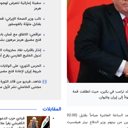
سفينة إماراتية تتعرض لهج
هرمز
نائب وزير الصحة الإيراني: قصف
بقنابل ملوّثة بالفوسفور
عراقجي: الاتفاق مع عُمان با
فتح مضيق هرمز مرهون بشر
إنذار باقتراب نفاد مخزونات ا
لدول الخليج الفارسي يقرع أب
الحرس الثوري: على الولايات
شروط إيران لإعادة فتح مضي
شاهد..فيديو من قائد الثورة آ
مجتبى الخامنئي نشر لأول مر
لد ترامب في بكين، حيث انطلقت قمة
ً إلى إيران وتايوان.
المقابلات
وأفادت وكالة مهر للأنباء، انه رحّب شي بترامب في قاعة الشعب الكبرى بعد الساعة العاشرة صباحاً بقليل (02:00
قيادي حزب الدعوة
ين من بينهم وزير الدفاع بيتر هيغسيث
الكفيشي يقرأ ملا