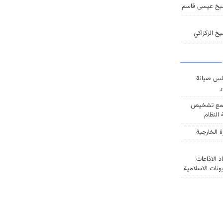
يخ عيسى قاسم
خ الزكزاكي
س صيانة
ر
ع تشخيص
النظام
ة الخارجية
د الاذاعات
يونات الاسلامية