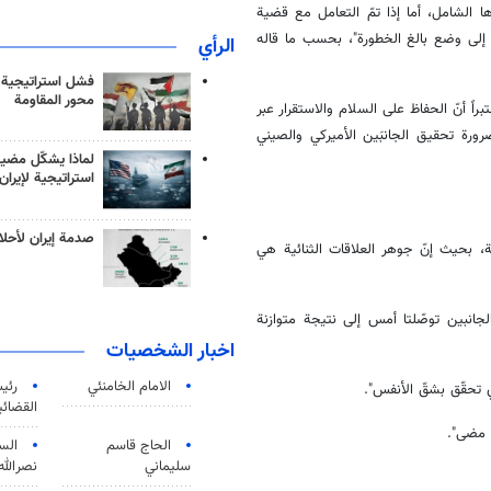
الشامل، أما إذا تمّ التعامل مع قضية
ا إلى وضع بالغ الخطورة"، بحسب ما قاله
الرأي
فشل استراتيجية
محور المقاومة
راً أنّ الحفاظ على السلام والاستقرار عبر
ورة تحقيق الجانبَين الأميركي والصيني
لماذا يشكّل مضيق
استراتيجية لإيران
صدمة إيران لأحلام
ارية، بحيث إنّ جوهر العلاقات الثنائية هي
لجانبين توصّلتا أمس إلى نتيجة متوازنة
اخبار الشخصيات
الامام الخامنئي
رئی
ي تحقّق بشقّ الأنفس".
القضائی
 مضى".
الحاج قاسم
الس
سليماني
نصرالله