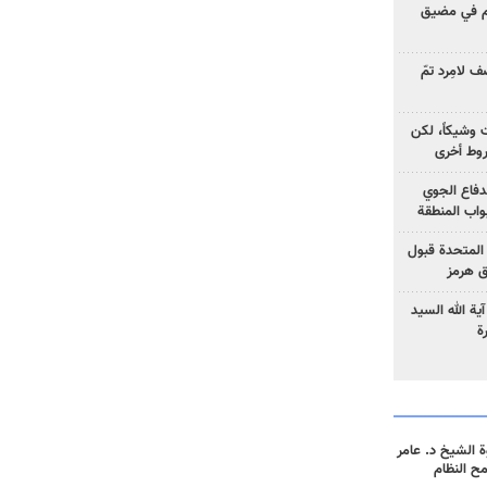
وم في مضيق
 لامِرد تمّ
ت وشيكاً، لكن
وط أخرى
لدفاع الجوي
واب المنطقة
 المتحدة قبول
ق هرمز
ية الله السيد
ة
 الشيخ د. عامر
مح النظام