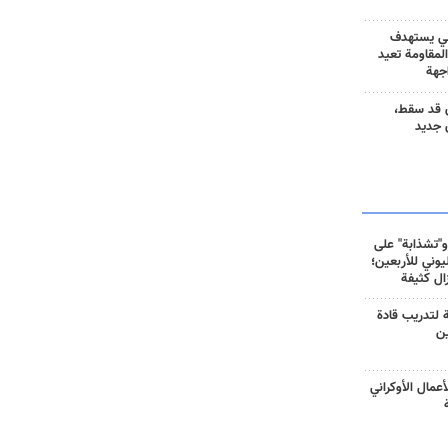
ني يستهدف
المقاومة تعيد
جهة
 قد سقط،
 جديد
و"تشذابة" على
وني للأربعين؛
زال كثيفة
ة لتدريب قادة
ين
أعمال الأوكراني