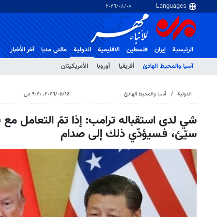
٠٨‏/٠٨‏/٢٠٢٦
الرئيسية
إيران
فلسطین
الاقلیمیة
الدولية
مالتي مدیا
آخر الأخبار
آسيا والمحيط الهادئ
أفريقيا
أوروبا
الأمريكيتان
الدولية
آسيا والمحيط الهادئ
١٤‏/٠٥‏/٢٠٢٦، ٩:٢١ ص
شي لدى استقباله ترامب: إذا تمّ التعامل مع
سيّئ، فـسيؤدّي ذلك إلى صدام