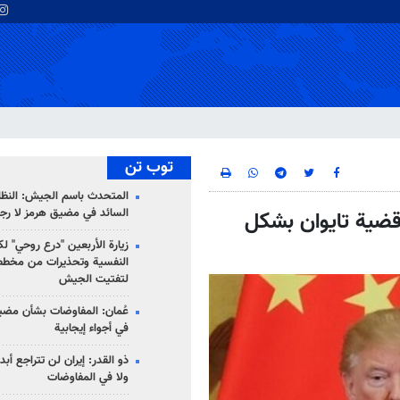
توب تن
المتحدث باسم الجيش: النظام 
السائد في مضيق هرمز لا رج
 قضية تايوان بشكل
زيارة الأربعين "درع روحي" لك
النفسية وتحذيرات من مخطط
لتفتيت الجيش
عُمان: المفاوضات بشأن مضي
في أجواء إيجابية
ذو القدر: إيران لن تتراجع أبدا
ولا في المفاوضات