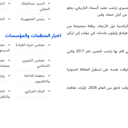
السید عبدالملک
الش
يزور ترامب معبد السماء التاريخي، وهو
الحوثي
 من أجل حصاد وفير.
رئيس الجمهورية
الشي
رئاسية ليل الأربعاء، برفقة مجموعة من
 هوانغ وإيلون ماسك، في مؤشر إلى تركيز
اخبار المنظمات والمؤسسات
مجلس خبراء القيادة
مجل
الدستو
وتُعدّ هذه الرحلة إلى بكين الأولى لرئيس أميركي منذ نحو عقد، بعد الزيارة التي قام بها ترامب للصين عام 2017 والتي
مجلس الشورى
مجم
الاسلامي
مصلحة 
قت نفسه على استقرار العلاقة المتوترة
منظمة الاذاعة
وزار
والتلفزیون
كما يأمل ترامب في المغادرة مع تحديد موعد لزيارة شي للولايات المتحدة في وقت لاحق من العام 2026، لإثبات علاقته
البنك المركزي
اتحا
والتلفز