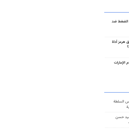
 الضغط ضد
 هرمز أداة
؟
 الإمارات
س السلطة
ة
يد حسن