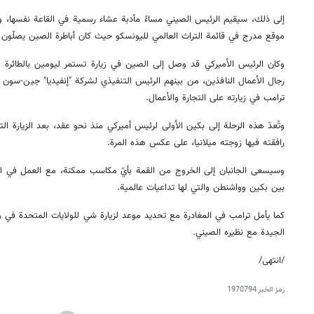
إلى ذلك، سيقيم الرئيس الصيني مساءً مأدبة عشاء رسمية في القاعة نفسها، وس
موقع مدرج في قائمة التراث العالمي لليونسكو حيث كان أباطرة الصين يصلّون
وكان الرئيس الأميركي قد وصل إلى الصين في زيارة تستمر ليومين بالطائرة ال
رجال الأعمال النافذين، من بينهم الرئيس التنفيذي لشركة "إنفيديا" جين-سون
ترامب في زيارته على التجارة والأعمال.
رافقته فيها زوجته ميلانيا، على عكس هذه المرة.
وسيسعى الجانبان إلى الخروج من القمة بأيّ مكاسب ممكنة، مع العمل في الو
بين بكين وواشنطن والتي لها تداعيات عالمية.
الجيدة مع نظيره الصيني.
/انتهى/
رمز الخبر
1970794