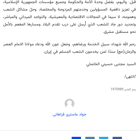
قبل. واليوم، بفضل وحدة الأمة والحكومة وجميع مؤسسات الجمهورية الإسلامية،
في تعزيز دافعية المسؤولين وخدمتهم المزدوجة والمخلصة، وحلّ مشاكل الشعب
وهمومه، لا سيما في المجالات الاقتصادية والمعيشية، والتواجد الميداني والمباشر،
وتحديد دور جاد للشعب الذي أُرسل على درب تقدم البلاد ومسارها المفعم بالأمل
نحو مستقبل مشرق.
رحم الله شهداء سبيل الخدمة ورضاهم، وجعل عون الله ودعاء مولانا الامام العصر
والزمان(عج) سندًا لمن يخدمون الشعب المسلم في إيران.
السيد مجتبى حسيني الخامنئي
/انتهى/
رمز الخبر
1970989
جواد ماستری فراهانی