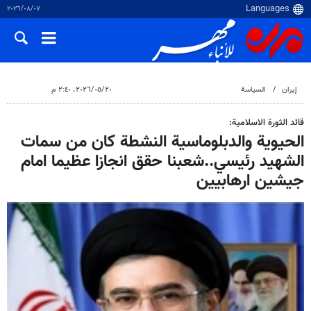
٠٧‏/٠٨‏/٢٠٢٦
إيران
السياسة
٢٠‏/٠٥‏/٢٠٢٦، ٢:٤٠ م
قائد الثورة الاسلامية:
الحيوية والدبلوماسية النشطة كان من سمات
الشهيد رئيسي..شعبنا حقق انجازا عظيما امام
جيشين ارهابيين