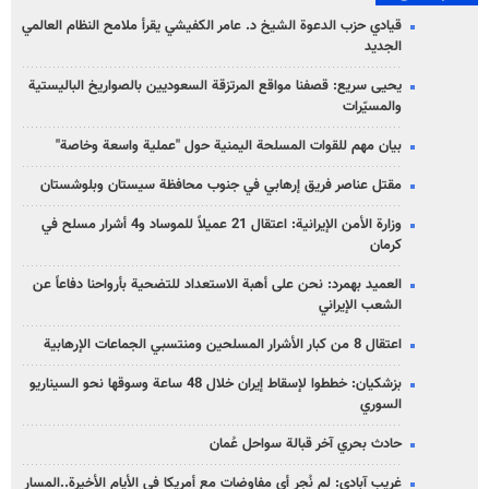
قيادي حزب الدعوة الشيخ د. عامر الكفيشي يقرأ ملامح النظام العالمي
الجديد
يحيى سريع: قصفنا مواقع المرتزقة السعوديين بالصواريخ الباليستية
والمسيّرات
بيان مهم للقوات المسلحة اليمنية حول "عملية واسعة وخاصة"
مقتل عناصر فريق إرهابي في جنوب محافظة سيستان وبلوشستان
وزارة الأمن الإيرانية: اعتقال 21 عميلاً للموساد و4 أشرار مسلح في
كرمان
العميد بهمرد: نحن على أهبة الاستعداد للتضحية بأرواحنا دفاعاً عن
الشعب الإيراني
اعتقال 8 من كبار الأشرار المسلحين ومنتسبي الجماعات الإرهابية
بزشكيان: خططوا لإسقاط إيران خلال 48 ساعة وسوقها نحو السيناريو
السوري
حادث بحري آخر قبالة سواحل عُمان
غريب آبادي: لم نُجرِ أي مفاوضات مع أمريكا في الأيام الأخيرة..المسار