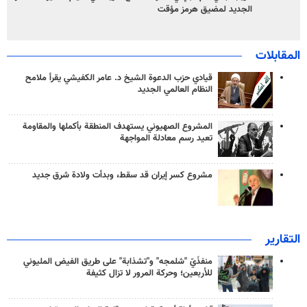
الجديد لمضيق هرمز مؤقت
المقابلات
قيادي حزب الدعوة الشيخ د. عامر الكفيشي يقرأ ملامح
النظام العالمي الجديد
المشروع الصهيوني يستهدف المنطقة بأكملها والمقاومة
تعيد رسم معادلة المواجهة
مشروع كسر إيران قد سقط، وبدأت ولادة شرق جديد
التقارير
منفذَيّ "شلمجه" و"تشذابة" على طريق الفيض المليوني
للأربعين؛ وحركة المرور لا تزال كثيفة