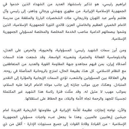
ابراهيم رئيسي، هو تذكير باستشهاد العديد من الشهداء الذين خدموا في
الجمهورية الإسلامية الإيرانية. من مطهري وبهشتي ورجائي وباهنر، إلى رئيسي وآل
هاشم وأمير عبد اللهيان ولاريجاني، مئات الشخصيات البارزة والمثقفة من مدرسة
الامام الخميني العظيم والخامنئي العزيز، قائدي الثورة للجمهورية الإسلامية، الذين
وشموا ببصماتهم الدامية مناصب الخدمة المخلصة والمخلصة لمسؤولي الجمهورية
الإسلامية.
ومن أبرز سمات الشهيد رئيسي: المسؤولية، والحيوية، والحرص على العدل،
والدبلوماسية الفعالة والمثمرة، وشعبيته الواسعة. وقد شجعت هذه السمات
أصدقاء إيران، بمن فيهم مجاهدو جبهة المقاومة القوية والعديد من المتعاطفين
مع النظام الاسلامي. كل هذا، بطبيعة الحال، امتزج بالروحانية المتأصلة في روحه.
وفي العلاقة بين المسؤولين والشعب، تؤدي السمات الإيجابية والمؤثرة إلى التقدير
المتبادل. وهكذا، جرى موكب جنازته إلى جانب مولاه الامام الرضا عليه السلام،
بموكب مهيب لا مثيل له. وقد مثّلت فترة رئاسة هذا الشهيد غير المكتملة
تجسيدًا للجهد والرحمة تجاه الأمة والبلاد، مع الحفاظ على استقلالها.
والآن، نواجه إنجازات عظيمة للأمة الإيرانية في مقاومتها التاريخية الفريدة امام
جيشين إرهابيين عالميين. وهذا ما يجعل عبء واجبات مسؤولي الجمهورية
الإسلامية - من القيادة وقادة القوات إلى جميع مستويات الإدارة - أثقل من ذي